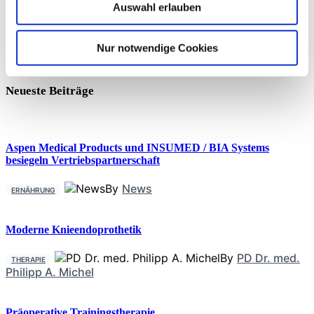
Auswahl erlauben
Diese prospektive Kohortenstudie mit 363.211 Erwachsenen
über 12,5 Jahre zeigt, dass ein gesundes Schlafmuster das
Risiko für rheumatoide Arthritis (RA) unabhängig von
Nur notwendige Cookies
genetischen Faktoren senkt. Der angepasste Hazard Ratio
(HR) für gesunder Schlaf liegt bei 0.79. Zudem wurde eine
nicht-lineare
Neueste Beiträge
Aspen Medical Products und INSUMED / BIA Systems
besiegeln Vertriebspartnerschaft
By
News
ERNÄHRUNG
Moderne Knieendoprothetik
By
PD Dr. med.
THERAPIE
Philipp A. Michel
Präoperative Trainingstherapie