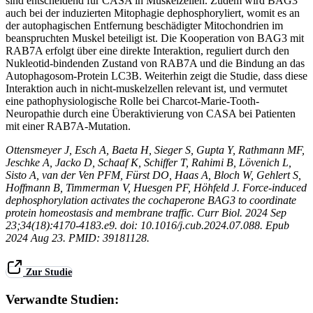
sind entscheidend für CASA in Muskelzellen. Zudem wird BAG3
auch bei der induzierten Mitophagie dephosphoryliert, womit es an
der autophagischen Entfernung beschädigter Mitochondrien im
beanspruchten Muskel beteiligt ist. Die Kooperation von BAG3 mit
RAB7A erfolgt über eine direkte Interaktion, reguliert durch den
Nukleotid-bindenden Zustand von RAB7A und die Bindung an das
Autophagosom-Protein LC3B. Weiterhin zeigt die Studie, dass diese
Interaktion auch in nicht-muskelzellen relevant ist, und vermutet
eine pathophysiologische Rolle bei Charcot-Marie-Tooth-
Neuropathie durch eine Überaktivierung von CASA bei Patienten
mit einer RAB7A-Mutation.
Ottensmeyer J, Esch A, Baeta H, Sieger S, Gupta Y, Rathmann MF,
Jeschke A, Jacko D, Schaaf K, Schiffer T, Rahimi B, Lövenich L,
Sisto A, van der Ven PFM, Fürst DO, Haas A, Bloch W, Gehlert S,
Hoffmann B, Timmerman V, Huesgen PF, Höhfeld J. Force-induced
dephosphorylation activates the cochaperone BAG3 to coordinate
protein homeostasis and membrane traffic. Curr Biol. 2024 Sep
23;34(18):4170-4183.e9. doi: 10.1016/j.cub.2024.07.088. Epub
2024 Aug 23. PMID: 39181128.
Zur Studie
Verwandte Studien: