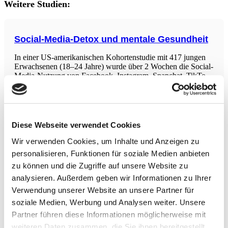
Weitere Studien:
Social-Media-Detox und mentale Gesundheit
In einer US-amerikanischen Kohortenstudie mit 417 jungen
Erwachsenen (18–24 Jahre) wurde über 2 Wochen die Social-
Media-Nutzung von Facebook, Instagram, Snapchat, TikTok
und X objektiv erfasst. Im Anschluss konnten 295 Teilnehmer
eine freiwillige einwöchige Social-Media-Detox durchführen.
Diese Reduktion der Nutzung führte
Carbohydrate-Insulin-Modell
Diese Webseite verwendet Cookies
Die Studie testete das Kohlenhydrat-Insulin-Modell durch die
Wir verwenden Cookies, um Inhalte und Anzeigen zu
Durchführung einer randomisierten Studie (NCT05804942)
mit gesunden Erwachsenen. Diese erhielten Mahlzeiten mit
personalisieren, Funktionen für soziale Medien anbieten
niedrigem, mittlerem und hohem glykämischem Index, bei
zu können und die Zugriffe auf unsere Website zu
gleichbleibender Makronährstoffzusammensetzung.
analysieren. Außerdem geben wir Informationen zu Ihrer
Ergebnisse zeigten, dass die Glukose- und Insulinreaktionen
den Vorhersagen entsprachen, jedoch keine
Verwendung unserer Website an unsere Partner für
Körperliche Aktivität und chronische
Erkrankungen / Behinderungen
soziale Medien, Werbung und Analysen weiter. Unsere
Partner führen diese Informationen möglicherweise mit
Die Studie bietet einen umfassenden Überblick über aktuelle
weiteren Daten zusammen, die Sie ihnen bereitgestellt