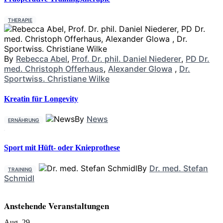
THERAPIE
By
Rebecca Abel
,
Prof. Dr. phil. Daniel Niederer
,
PD Dr.
med. Christoph Offerhaus
,
Alexander Glowa
,
Dr.
Sportwiss. Christiane Wilke
Kreatin für Longevity
By
News
ERNÄHRUNG
Sport mit Hüft- oder Knieprothese
By
Dr. med. Stefan
TRAINING
Schmidl
Anstehende Veranstaltungen
Aug.
29