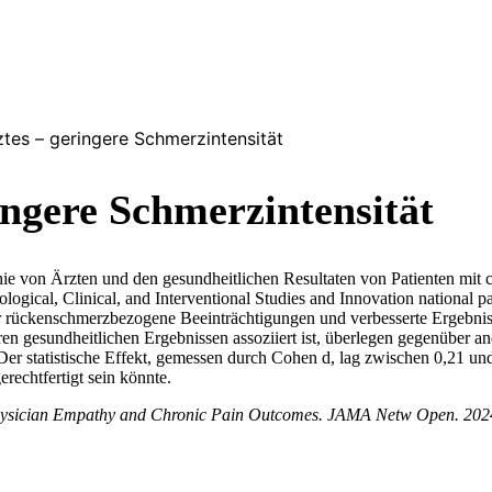
tes – geringere Schmerzintensität
ingere Schmerzintensität
ie von Ärzten und den gesundheitlichen Resultaten von Patienten mit
gical, Clinical, and Interventional Studies and Innovation national pa
er rückenschmerzbezogene Beeinträchtigungen und verbesserte Ergebniss
seren gesundheitlichen Ergebnissen assoziiert ist, überlegen gegenübe
 statistische Effekt, gemessen durch Cohen d, lag zwischen 0,21 und 
rechtfertigt sein könnte.
 Physician Empathy and Chronic Pain Outcomes. JAMA Netw Open. 202