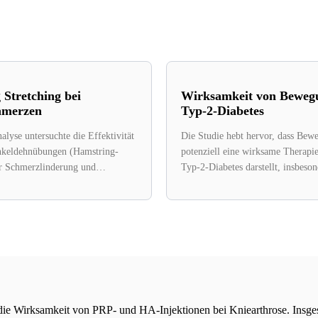
Stretching bei
Wirksamkeit von Beweg
hmerzen
Typ-2-Diabetes
lyse untersuchte die Effektivität
Die Studie hebt hervor, dass Bew
nkeldehnübungen (Hamstring-
potenziell eine wirksame Therapi
ur Schmerzlinderung und
Typ-2-Diabetes darstellt, insbeson
esserung bei Patienten mit
Kombination mit medikamentöse
en. Die Analyse, die 14...
Interventionen. Sie...
 die Wirksamkeit von PRP- und HA-Injektionen bei Kniearthrose. Insges