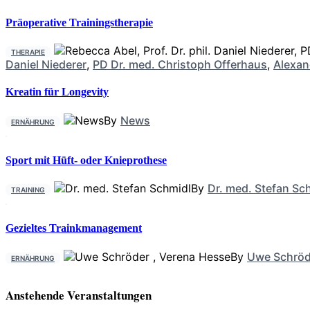
Präoperative Trainingstherapie
THERAPIE
Daniel Niederer
,
PD Dr. med. Christoph Offerhaus
,
Alexan
Kreatin für Longevity
By
News
ERNÄHRUNG
Sport mit Hüft- oder Knieprothese
By
Dr. med. Stefan Sc
TRAINING
Gezieltes Trainkmanagement
By
Uwe Schröd
ERNÄHRUNG
Anstehende Veranstaltungen