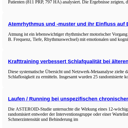
Patienten (811 PRP, 797 HA) analysiert. Die Ergebnisse zeigten
Atemrhythmus und -muster und ihr Einfluss auf
Atmung ist ein lebenswichtiger rhythmischer motorischer Vorgang
B. Frequenz, Tiefe, Rhythmus­wechsel) mit emotionalen und kognit
Krafttraining verbessert Schlafqualität bei älter
Diese systematische Übersicht und Netzwerk-Metaanalyse zielte da
Schlaflosigkeit zu ermitteln. Insgesamt wurden 25 randomisierte ko
Laufen / Running bei unspezifischen chronisc
Die ASTEROID-Studie untersuchte die Wirkung eines 12-wöchige
randomisiert entweder der Interventionsgruppe oder einer Wartelis
Schmerzintensität und Behinderung im