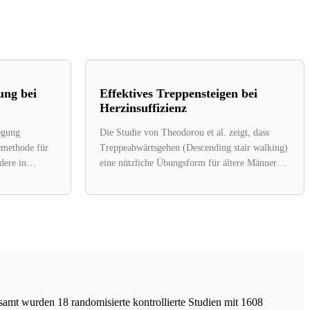
ung bei
Effektives Treppensteigen bei
Herzinsuffizienz
egung
Die Studie von Theodorou et al. zeigt, dass
emethode für
Treppeabwärtsgehen (Descending stair walking)
dere in
eine nützliche Übungsform für ältere Männer
n
mit chronischer...
amt wurden 18 randomisierte kontrollierte Studien mit 1608