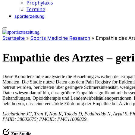
Prophylaxis
Termine
sportlerzeitung
Startseite
»
Sports Medicine Research
»
Empathie des Arz
Empathie des Arztes – ger
Diese Kohortenstudie analysierte die Beziehung zwischen der Empath
Monaten. Die Studie nutzte Daten aus dem Pain Registry for Epidemiolo
betreut wurden, berichteten über geringere Schmerzintensität, wenig
Daten wiesen darauf hin, dass größere Empathie signifikant mit bes
Behandlungen, Opioidtherapie und Lendenwirbelsäulenoperationen. Der
hebt hervor, dass eine verstärkte Förderung der Empathie bei Ärzten ge
Licciardone JC, Tran Y, Ngo K, Toledo D, Peddireddy N, Aryal S.
PMID: 38602675; PMCID: PMC11009829.
Zur Studie