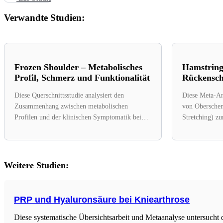
Verwandte Studien:
Frozen Shoulder – Metabolisches
Hamstring 
Profil, Schmerz und Funktionalität
Rückensc
Diese Querschnittsstudie analysiert den
Diese Meta-Ana
Zusammenhang zwischen metabolischen
von Obersche
Profilen und der klinischen Symptomatik bei
Stretching) z
Patienten mit Frozen Shoulder (adhäsive
Funktionsverb
Kapsulitis). Die...
Rückenschmerz
Weitere Studien:
PRP und Hyaluronsäure bei Kniearthrose
Diese systematische Übersichtsarbeit und Metaanalyse untersucht