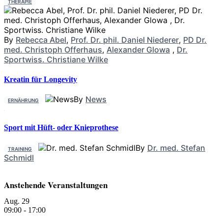
THERAPIE
By
Rebecca Abel
,
Prof. Dr. phil. Daniel Niederer
,
PD Dr.
med. Christoph Offerhaus
,
Alexander Glowa
,
Dr.
Sportwiss. Christiane Wilke
Kreatin für Longevity
By
News
ERNÄHRUNG
Sport mit Hüft- oder Knieprothese
By
Dr. med. Stefan
TRAINING
Schmidl
Anstehende Veranstaltungen
Aug.
29
09:00
-
17:00