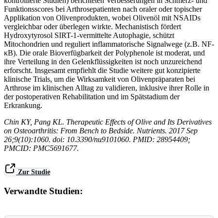
kontrollierte Studien) berichteten Verbesserungen in Schmerz- und
Funktionsscores bei Arthrosepatienten nach oraler oder topischer
Applikation von Olivenprodukten, wobei Olivenöl mit NSAIDs
vergleichbar oder überlegen wirkte. Mechanistisch fördert
Hydroxytyrosol SIRT-1-vermittelte Autophagie, schützt
Mitochondrien und reguliert inflammatorische Signalwege (z.B. NF-
κB). Die orale Bioverfügbarkeit der Polyphenole ist moderat, und
ihre Verteilung in den Gelenkflüssigkeiten ist noch unzureichend
erforscht. Insgesamt empfiehlt die Studie weitere gut konzipierte
klinische Trials, um die Wirksamkeit von Olivenpräparaten bei
Arthrose im klinischen Alltag zu validieren, inklusive ihrer Rolle in
der postoperativen Rehabilitation und im Spätstadium der
Erkrankung.
Chin KY, Pang KL. Therapeutic Effects of Olive and Its Derivatives
on Osteoarthritis: From Bench to Bedside. Nutrients. 2017 Sep
26;9(10):1060. doi: 10.3390/nu9101060. PMID: 28954409;
PMCID: PMC5691677.
Zur Studie
Verwandte Studien: