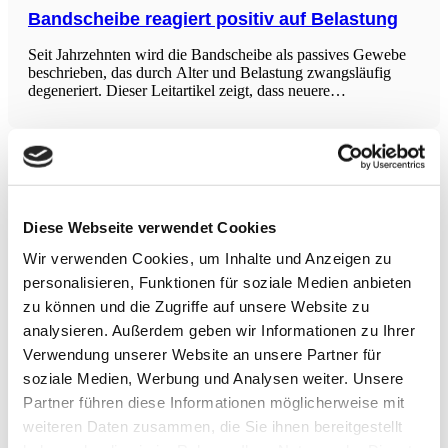
Bandscheibe reagiert positiv auf Belastung
Seit Jahrzehnten wird die Bandscheibe als passives Gewebe
beschrieben, das durch Alter und Belastung zwangsläufig
degeneriert. Dieser Leitartikel zeigt, dass neuere
wissenschaftliche Erkenntnisse diesem Bild widersprechen:
Die Bandscheibe ist ein lebendes, mechanisch reagierendes
Gewebe, das zu strukturellen und metabolischen
Anpassungen
Schutz vor Krebs – Epigenetischen Effekte
von Propionat und Butyrat
Die Studie zeigt, dass kurzkettige Fettsäuren wie Propionat
Diese Webseite verwendet Cookies
und Butyrat als epigenetische Regulatoren fungieren, indem
Wir verwenden Cookies, um Inhalte und Anzeigen zu
sie spezifische chemische Modifikationen an Histonen
verursachen. Diese Modifikationen beeinflussen die
personalisieren, Funktionen für soziale Medien anbieten
Chromatinzugänglichkeit und die Genexpression. Es wurde
zu können und die Zugriffe auf unsere Website zu
festgestellt, dass diese Metaboliten spezifische Cis-
analysieren. Außerdem geben wir Informationen zu Ihrer
regulatorische Elemente beeinflussen,
Curcumin-Supplementierung reduziert
Verwendung unserer Website an unsere Partner für
Muskelverletzungen
soziale Medien, Werbung und Analysen weiter. Unsere
Die Meta-Analyse untersuchte den Einfluss von Curcumin
Partner führen diese Informationen möglicherweise mit
auf muskuläre Verletzungen und beinhaltete 349 Probanden
weiteren Daten zusammen, die Sie ihnen bereitgestellt
aus 14 Artikeln. Die Ergebnisse zeigten, dass Curcumin-