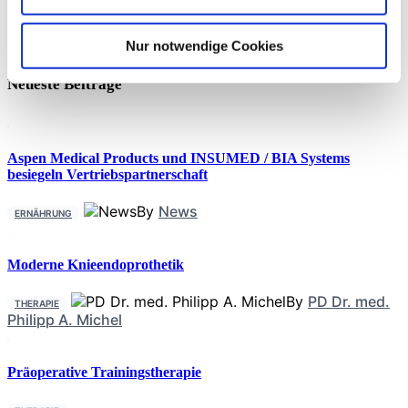
gastrointestinalen (GI) Erkrankungen auf, wobei eine
bidirektionale Beziehung zwischen Schlaf und GI-
Symptomen besteht, die durch gemeinsame biopsychosoziale
Nur notwendige Cookies
und kognitiv-behaviorale Mechanismen, wie etwa eine
veränderte Stressreaktion, beeinflusst wird. Die Behandlung
Neueste Beiträge
von Schlafproblemen kann somit auch
Aspen Medical Products und INSUMED / BIA Systems
besiegeln Vertriebspartnerschaft
By
News
ERNÄHRUNG
Moderne Knieendoprothetik
By
PD Dr. med.
THERAPIE
Philipp A. Michel
Präoperative Trainingstherapie