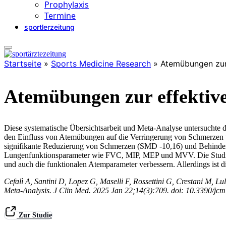
Prophylaxis
Termine
sportlerzeitung
Startseite
»
Sports Medicine Research
»
Atemübungen zur
Atemübungen zur effekti
Diese systematische Übersichtsarbeit und Meta-Analyse untersuchte 
den Einfluss von Atemübungen auf die Verringerung von Schmerzen u
signifikante Reduzierung von Schmerzen (SMD -10,16) und Behinderu
Lungenfunktionsparameter wie FVC, MIP, MEP und MVV. Die Studie 
und auch die funktionalen Atemparameter verbessern. Allerdings ist di
Cefalì A, Santini D, Lopez G, Maselli F, Rossettini G, Crestani M, 
Meta-Analysis. J Clin Med. 2025 Jan 22;14(3):709. doi: 10.339
Zur Studie