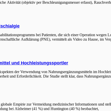
liche Aktivität (objektiv per Beschleunigungsmesser erfasst), Rauchve
schialgie
habilitationsprogramms bei Patienten, die sich einer Operation wegen
chaftliche Aufklärung (PNE), vermittelt als Video zu Hause, im Verg
ttel und Hochleistungssportler
Aspekten der Verwendung von Nahrungsergänzungsmitteln im Hochleistun
rheit und Erforderlichkeit. Die Studie stellt klar, dass Nahrungsergänzu
lobale Empirie zur Vermeidung medizinischer Informationen und stellt
dung bei Alzheimer (41 %) und Huntington (40 %) beobachtet,