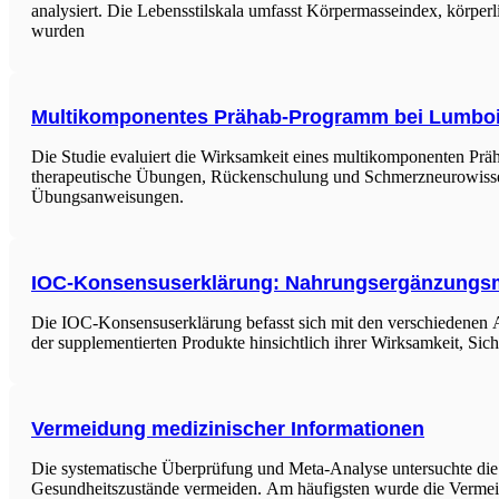
analysiert. Die Lebensstilskala umfasst Körpermasseindex, körper
wurden
Multikomponentes Prähab-Programm bei Lumboi
Die Studie evaluiert die Wirksamkeit eines multikomponenten Prä
therapeutische Übungen, Rückenschulung und Schmerzneurowissens
Übungsanweisungen.
IOC-Konsensuserklärung: Nahrungsergänzungsmi
Die IOC-Konsensuserklärung befasst sich mit den verschiedenen 
der supplementierten Produkte hinsichtlich ihrer Wirksamkeit, Siche
Vermeidung medizinischer Informationen
Die systematische Überprüfung und Meta-Analyse untersuchte die g
Gesundheitszustände vermeiden. Am häufigsten wurde die Vermei