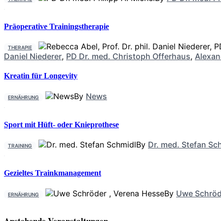
Präoperative Trainingstherapie
THERAPIE
Daniel Niederer
,
PD Dr. med. Christoph Offerhaus
,
Alexan
Kreatin für Longevity
By
News
ERNÄHRUNG
Sport mit Hüft- oder Knieprothese
By
Dr. med. Stefan Sc
TRAINING
Gezieltes Trainkmanagement
By
Uwe Schröd
ERNÄHRUNG
Anstehende Veranstaltungen