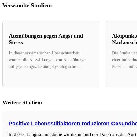
Verwandte Studien:
Atemübungen gegen Angst und
Akupunktu
Stress
Nackensc
In dieser systematischen Übersichtsarbeit
Die Studie un
wurden die Auswirkungen von Atemübungen
einer individu
auf psychologische und physiologische
Personen mit 
Ergebnisse in Bezug auf Angst und Stress...
Durchgeführt 
multizentrische
Weitere Studien:
Positive Lebensstilfaktoren reduzieren Gesund
In dieser Längsschnittstudie wurde anhand der Daten aus der A