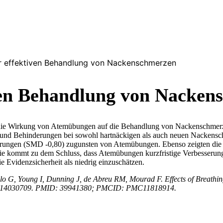
 effektiven Behandlung von Nackenschmerzen
ven Behandlung von Nacken
die Wirkung von Atemübungen auf die Behandlung von Nackenschmerzen.
nd Behinderungen bei sowohl hartnäckigen als auch neuen Nackenschm
ngen (SMD -0,80) zugunsten von Atemübungen. Ebenso zeigten die qua
kommt zu dem Schluss, dass Atemübungen kurzfristige Verbesserung
e Evidenzsicherheit als niedrig einzuschätzen.
Lullo G, Young I, Dunning J, de Abreu RM, Mourad F. Effects of Breat
0/jcm14030709. PMID: 39941380; PMCID: PMC11818914.