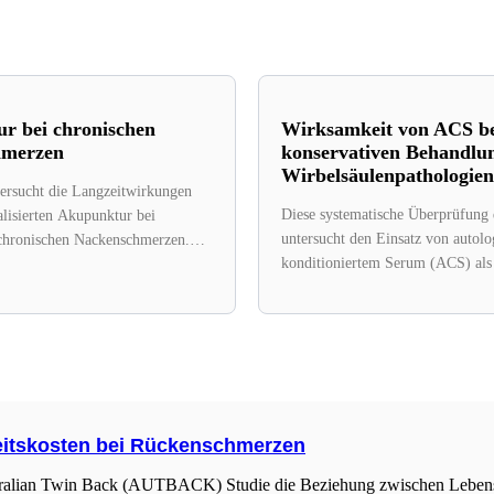
r bei chronischen
Wirksamkeit von ACS be
hmerzen
konservativen Behandlu
Wirbelsäulenpathologien
tersucht die Langzeitwirkungen
Diese systematische Überprüfung 
alisierten Akupunktur bei
untersucht den Einsatz von autol
chronischen Nackenschmerzen.
konditioniertem Serum (ACS) als
wurde eine 24-wöchige
Behandlungsoption für
, randomisierte, kontrollierte...
Wirbelsäulenpathologien. ACS ist.
heitskosten bei Rückenschmerzen
ustralian Twin Back (AUTBACK) Studie die Beziehung zwischen Lebens