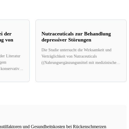
i der
Nutraceuticals zur Behandlung
ng von
depressiver Störungen
Die Studie untersucht die Wirksamkeit und
der Literatur
Verträglichkeit von Nutraceuticals
ogem
((Nahrungsergänzungsmittel mit medizinischem
 konservative
Nutzen) bei der Behandlung von Erwachsenen
mit depressiven...
..
stilfaktoren und Gesundheitskosten bei Rückenschmerzen