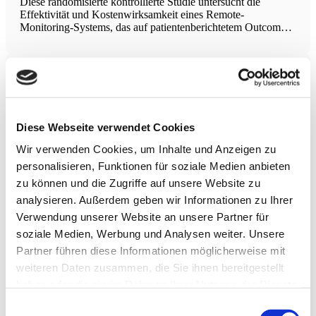
Diese randomisierte kontrollierte Studie untersucht die
Effektivität und Kostenwirksamkeit eines Remote-
Monitoring-Systems, das auf patientenberichtetem Outcome
basiert, um kritische Erholungspunkte nach
Gelenkersatzoperationen (Hüfte und Knie) zu erkennen. Das
System soll dabei helfen, frühzeitig auf Komplikationen
hinzuweisen und eine zeitnahe Intervention zu
MIND- und mediterrane (MEDI) Ernährung bei
Parkinson
Die Studie untersucht, ob die MIND- und mediterrane
Diese Webseite verwendet Cookies
(MEDI) Ernährung nicht nur das Risiko für Parkinson
senken, sondern auch den Verlauf bei bereits erkrankten
Wir verwenden Cookies, um Inhalte und Anzeigen zu
Personen beeinflussen. Anhand von Daten aus der
personalisieren, Funktionen für soziale Medien anbieten
„Modifiable Variables in Parkinsonism“-Studie wurde geprüft,
zu können und die Zugriffe auf unsere Website zu
wie stark Ernährungsscores
analysieren. Außerdem geben wir Informationen zu Ihrer
Phytotherapien bei Arthrose
Verwendung unserer Website an unsere Partner für
Die Studie untersucht die Wirkung verschiedener pflanzlicher
soziale Medien, Werbung und Analysen weiter. Unsere
Extrakte wie Boswellia serrata, Curcuma domestica und
Partner führen diese Informationen möglicherweise mit
Zingiber officinale bei der Behandlung von Arthrose. Die
Vergleiche mit Placebo und herkömmlichen Medikamenten
weiteren Daten zusammen, die Sie ihnen bereitgestellt
wie Ibuprofen und Valdecoxib zeigten signifikante
haben oder die sie im Rahmen Ihrer Nutzung der Dienste
Verbesserungen bei Schmerzen und Funktionen durch
gesammelt haben.
Magnesium L-Threonat verbessert kognitive
Einwilligungsauswahl