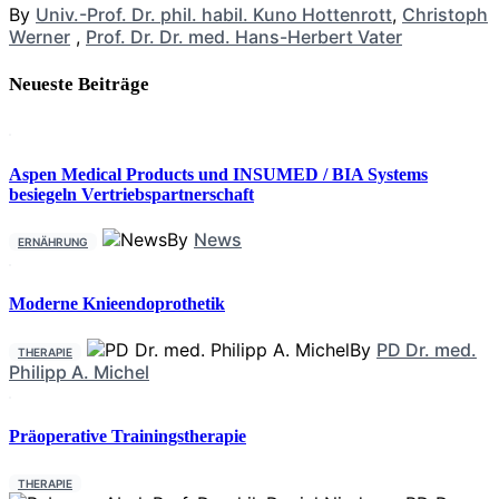
By
Univ.-Prof. Dr. phil. habil. Kuno Hottenrott
,
Christoph
Werner
,
Prof. Dr. Dr. med. Hans-Herbert Vater
Neueste Beiträge
Aspen Medical Products und INSUMED / BIA Systems
besiegeln Vertriebspartnerschaft
By
News
ERNÄHRUNG
Moderne Knieendoprothetik
By
PD Dr. med.
THERAPIE
Philipp A. Michel
Präoperative Trainingstherapie
THERAPIE