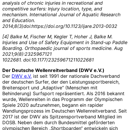
analysis of chronic injuries in recreational and
competitive surfers: Injury location, type, and
mechanism. International Journal of Aquatic Research
and Education.
2014;8(3)doi:https://doi.org/10.1123/ijare.2013-0032
[4] Balke M, Fischer M, Kegler T, Hoher J, Balke M.
Injuries and Use of Safety Equipment in
Stand-up Paddle
Boarding. Orthopaedic journal of sports medicine. Aug
2021;9(8):2325967121
1022681. doi:10.1177/23259671211022681
Der Deutsche Wellenreitverband (DWV e.V.)
Der
DWV e.V.
ist seit 1991 der nationale Dachverband
der deutschen Surfer, der den Leistungssportbereich,
Breitensport und „Adaptive“ (Menschen mit
Behinderung) Surfsport repräsentiert. Als 2016 bekannt
wurde, Wellenreiten in das Programm der Olympischen
Spiele 2020 aufzunehmen, begann ein rapider
Wandlungsprozess im Deutschen Wellenreitverband. Seit
2017 ist der DWV als Spitzensportverband Mitglied im
DOSB. Neben dem durch Bundesmittel geförderten
olympischen Bereich „Shortboarden“ entwickeln sich