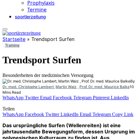
Prophylaxis
Termine
sportlerzeitung
Startseite
»
Trendsport Surfen
Training
Trendsport Surfen
Besonderheiten der medizinischen Versorgung
By
Dr. med. Christophe Lambert
,
Martin Walz
,
Prof. Dr. med. Maurice Balke
10
Mins Read
WhatsApp
Twitter
Email
Facebook
Telegram
Pinterest
LinkedIn
Teilen
WhatsApp
Facebook
Twitter
LinkedIn
Email
Telegram
Copy Link
Das ursprüngliche Surfen (Wellenreiten) ist eine
jahrtausendalte Bewegungsform, dessen Ursprung im
polynesischen Kulturraum zu finden ist. Aus