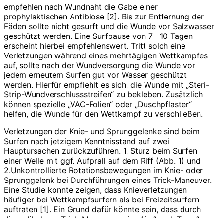
empfehlen nach Wundnaht die Gabe einer
prophylaktischen Antibiose [2]. Bis zur Entfernung der
Fäden sollte nicht gesurft und die Wunde vor Salzwasser
geschützt werden. Eine Surfpause von 7 – 10 Tagen
erscheint hierbei empfehlenswert. Tritt solch eine
Verletzungen während eines mehrtägigen Wettkampfes
auf, sollte nach der Wundversorgung die Wunde vor
jedem erneutem Surfen gut vor Wasser geschützt
werden. Hierfür empfiehlt es sich, die Wunde mit „Steri-
Strip-Wundverschlussstreifen“ zu bekleben. Zusätzlich
können spezielle „VAC-Folien“ oder „Duschpflaster“
helfen, die Wunde für den Wettkampf zu verschließen.
Verletzungen der Knie- und Sprunggelenke sind beim
Surfen nach jetzigem Kenntnisstand auf zwei
Hauptursachen ­zurückzuführen. 1. Sturz beim Surfen
einer Welle mit ggf. Aufprall auf dem Riff (Abb. 1) und
2.Unkontrollierte Rotationsbewegungen im Knie- oder
Sprunggelenk bei Durchführungen eines Trick-Maneuver.
Eine Studie konnte zeigen, dass Knieverletzungen
häufiger bei Wettkampfsurfern als bei Freizeitsurfern
auftraten [1]. Ein Grund dafür könnte sein, dass durch