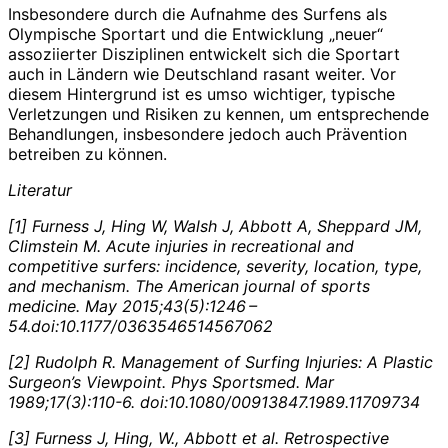
Insbesondere durch die Aufnahme des Surfens als
Olympische Sportart und die Entwicklung „neuer“
assoziierter Disziplinen entwickelt sich die Sportart
auch in Ländern wie Deutschland rasant weiter. Vor
diesem Hintergrund ist es umso wichtiger, typische
Verletzungen und Risiken zu kennen, um entsprechende
Behandlungen, insbesondere jedoch auch Prävention
betreiben zu können.
Literatur
[1] Furness J, Hing W, Walsh J, Abbott A, Sheppard JM,
Climstein M. Acute injuries in recreational and
competitive surfers: incidence, severity, location, type,
and mechanism. The American journal of sports
medicine. May 2015;43(5):1246 –
54.doi:10.1177/0363546514567062
[2] Rudolph R. Management of Surfing Injuries: A Plastic
Surgeon’s Viewpoint. Phys Sportsmed.
Mar
1989;17(3):110-6. doi:10.1080/00913847.
1989.11709734
[3] Furness J, Hing, W., Abbott et al. Retrospective