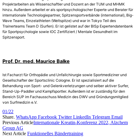
Projektarbeiten als Wissenschaftler und Dozent an der TUM und MHMK
hinzu. Außerdem arbeitet er als sportpsychologischer Experte und Berater für
internationale Technologiepartner, Spitzensportverbände (international), Big-
Wave Teams, Einzelathleten (Weltspitze) und war in Tokyo Teil des
Trainerteams Team D (Surfen). Er ist gelistet auf der BISp Expertendatenbank
für Sportpsychologie sowie IOC Zertifiziert / Mentale Gesundheit im
Spitzensport.
Prof. Dr. med. Maurice Balke
Ist Facharzt für Orthopädie und Unfallchirurgie sowie Sportmediziner und
Gesellschafter der Sportsclinic Cologne. Er ist spezialisiert auf die
Behandlung von Sport- und Gelenkverletzungen und selber aktiver Surfer,
Stand-Up-Paddler und Kampfsportler. Außerdem ist er zuständig für den
Bereich SUP im Fachausschuss Medizin des DWV und Gründungsmitglied
von Surfmedizin e.V.
01/22
Share.
WhatsApp
Facebook
Twitter
LinkedIn
Telegram
Email
Previous Article
Internationale Kreatin-Konferenz 2022, Alzchem
Group AG
Next Article
Funktionelles Bändertraining