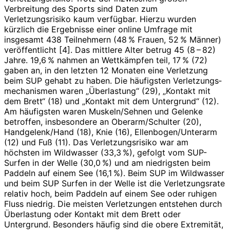
Verbreitung des Sports sind Daten zum
Verletzungsrisiko kaum verfügbar. Hierzu wurden
kürzlich die Ergebnisse einer online Umfrage mit
insgesamt 438 Teilnehmern (48 % Frauen, 52 % Männer)
veröffentlicht [4]. Das mittlere Alter betrug 45 (8 – 82)
Jahre. 19,6 % nahmen an Wettkämpfen teil, 17 % (72)
gaben an, in den letzten 12 Monaten eine Verletzung
beim SUP gehabt zu haben. Die häufigsten Verletzungs­
mechanismen waren „Überlastung“ (29), „Kontakt mit
dem Brett“ (18) und „Kontakt mit dem Untergrund“ (12).
Am häufigsten waren Muskeln/Sehnen und Gelenke
betroffen, insbesondere an Oberarm/Schulter (20),
Handgelenk/Hand (18), Knie (16), Ellenbogen/­Unterarm
(12) und Fuß (11). Das Verletzungsrisiko war am
höchsten im Wildwasser (33,3 %), gefolgt vom SUP-
Surfen in der Welle (30,0 %) und am niedrigsten beim
Paddeln auf einem See (16,1 %). Beim SUP im Wildwasser
und beim SUP Surfen in der Welle ist die Verletzungsrate
relativ hoch, beim Paddeln auf einem See oder ruhigen
Fluss niedrig. Die meisten Verletzungen entstehen durch
Überlastung oder Kontakt mit dem Brett oder
Untergrund. Besonders häufig sind die obere Extremität,