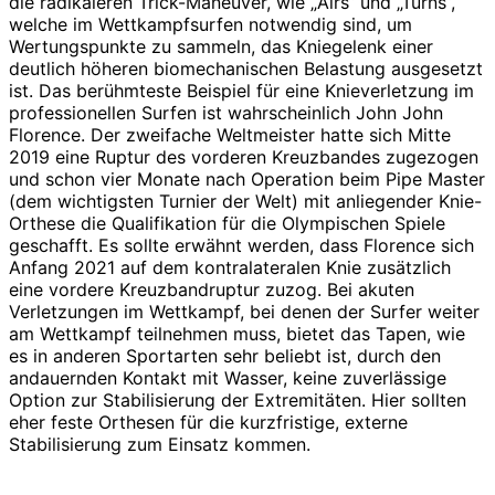
die radikaleren Trick-Maneuver, wie „Airs“ und „Turns“,
welche im Wettkampfsurfen notwendig sind, um
Wertungspunkte zu sammeln, das Kniegelenk einer
deutlich höheren biomechanischen Belastung ausgesetzt
ist. Das berühmteste Beispiel für eine Knieverletzung im
professionellen Surfen ist wahrscheinlich John John
Florence. Der zweifache Weltmeister hatte sich Mitte
2019 eine Ruptur des vorderen Kreuzbandes zugezogen
und schon vier Monate nach Operation beim Pipe Master
(dem wichtigsten Turnier der Welt) mit anliegender Knie-
Orthese die Qualifikation für die Olympischen Spiele
geschafft. Es sollte erwähnt werden, dass Florence sich
Anfang 2021 auf dem kontralateralen Knie zusätzlich
eine vordere Kreuzbandruptur zuzog. Bei akuten
Verletzungen im Wettkampf, bei denen der Surfer weiter
am Wettkampf teilnehmen muss, bietet das Tapen, wie
es in anderen Sportarten sehr beliebt ist, durch den
andauernden Kontakt mit Wasser, keine zuverlässige
Option zur Stabilisierung der Extremitäten. Hier sollten
eher feste Orthesen für die kurzfristige, externe
Stabilisierung zum Einsatz kommen.