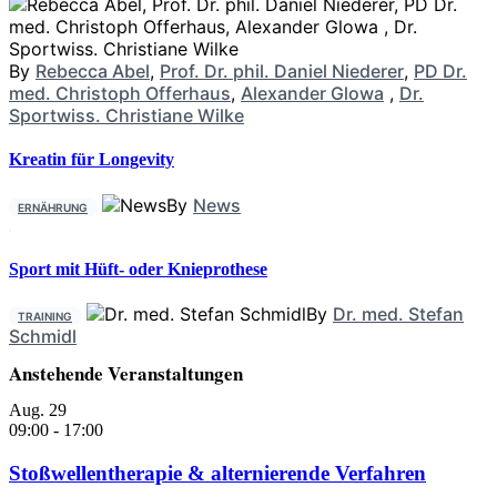
By
Rebecca Abel
,
Prof. Dr. phil. Daniel Niederer
,
PD Dr.
med. Christoph Offerhaus
,
Alexander Glowa
,
Dr.
Sportwiss. Christiane Wilke
Kreatin für Longevity
By
News
ERNÄHRUNG
Sport mit Hüft- oder Knieprothese
By
Dr. med. Stefan
TRAINING
Schmidl
Anstehende Veranstaltungen
Aug.
29
09:00
-
17:00
Stoßwellentherapie & alternierende Verfahren