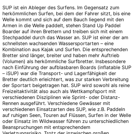
SUP ist ein Ableger des Surfens. Im Gegensatz zum
herkömmlichen Surfen, bei dem der Fahrer sitzt, bis eine
Welle kommt und sich auf dem Bauch liegend mit den
Armen in die Welle paddelt, stehen Stand Up Paddel
Boarder auf ihren Brettern und treiben sich mit einem
Stechpaddel durch das Wasser an. SUP ist einer der am
schnellsten wachsenden Wassersportarten – eine
Kombination aus Kajak und Surfen. Die entsprechenden
Bretter sind länger, breiter und haben mehr Auftrieb
(Volumen) als herkömmliche Surfbretter. Insbesondere
nach Einführung der aufblasbaren Boards (inflatable SUP
– iSUP) war die Transport- und Lagerfähigkeit der
Bretter deutlich erleichtert, was zur starken Verbreitung
der Sportart beigetragen hat. SUP wird sowohl als reine
Freizeitaktivität also auch als Wettkampfsport mit
verschiedenen Disziplinen wie Sprint- oder Distanz-
Rennen ausgeführt. Verschiedene Gewässer mit
verschiedenen Einsatzarten des SUP, wie z.B. Paddeln
auf ruhigen Seen, Touren auf Flüssen, Surfen in der Welle
oder Einsatz im Wildwasser führen zu unterschiedlichen
Beanspruchungen mit entsprechendem
Verletzungsrisiko. Trotz der inzwischen großen