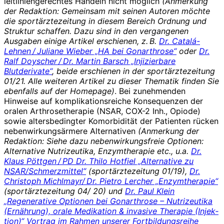
leitliniengerechtes Handeln nicht möglich
(Anmerkung
der Redaktion: Gemeinsam mit seinen Autoren möchte
die sportärztezeitung in diesem Bereich Ordnung und
Struktur schaffen. Dazu sind in den vergangenen
Ausgaben einige Artikel erschienen, z. B.
Dr. Catalá-
Lehnen / Juliane Wieber „HA bei Gonarthrose“
oder
Dr.
Ralf Doyscher / Dr. Martin Barsch „Injizierbare
Blutderivate“
, beide erschienen in der sportärztezeitung
01/21. Alle weiteren Artikel zu dieser Thematik finden Sie
ebenfalls auf der Homepage)
. Bei zunehmenden
Hinweise auf kom­plikationsreiche Konsequenzen der
oralen Arthrosetherapie (NSAR, COX-2 Inh., Opiode)
sowie altersbedingter Komorbidität der Patienten rücken
nebenwirkungsärmere Alternativen
(Anmerkung der
Redaktion: Siehe dazu nebenwirkungsfreie Optionen:
Alternative Nutrizeutika, Enzymtherapie etc., u.a.
Dr.
Klaus Pöttgen / PD Dr. Thilo Hotfiel „Alternative zu
NSAR/Schmerzmittel“
(sportärztezeitung 01/19),
Dr.
Christoph Michlmayr/ Dr. Pietro Lercher „Enzymtherapie“
(sportärztezeitung 04/ 20) und
Dr. Paul Klein
„Regenerative Optionen bei Gonarthrose – Nutrizeutika
(Ernährung), orale Medikation & invasive Therapie (Injek­
tion)“ Vortrag im Rahmen unserer Fortbildungsreihe