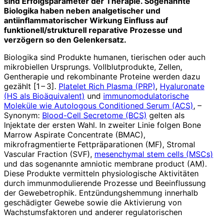
sind Erfolgsparameter der Therapie. Sogenannte
Biologika haben neben analgetischer und
antiinflammatorischer Wirkung Einfluss auf
funktionell/strukturell reparative Prozesse und
verzögern so den Gelenkersatz.
Biologika sind Produkte humanen, tierischen oder auch
mikrobiellen Ursprungs. Vollblutprodukte, Zellen,
Gentherapie und rekombinante Proteine werden dazu
gezählt [1 – 3].
Platelet Rich Plasma (PRP)
,
Hyaluronate
(HS als Bioäquivalent)
und
immunomodulatorische
Moleküle wie Autologous Conditioned Serum (ACS)
, –
Synonym:
Blood-Cell Secretome (BCS)
gelten als
Injektate der ersten Wahl. In zweiter Linie folgen Bone
Marrow Aspirate Concentrate (BMAC),
mikrofragmentierte Fettpräparationen (MF), Stromal
Vascular Fraction (SVF),
mesenchymal stem cells (MSCs)
und das sogenannte amniotic membrane product (AM).
Diese Produkte vermitteln physiologische Aktivitäten
durch immunmodulierende Prozesse und Beeinflussung
der Gewebetrophik. Entzündungshemmung innerhalb
geschädigter Gewebe sowie die Aktivierung von
Wachstumsfak­toren und anderer regulatorischen