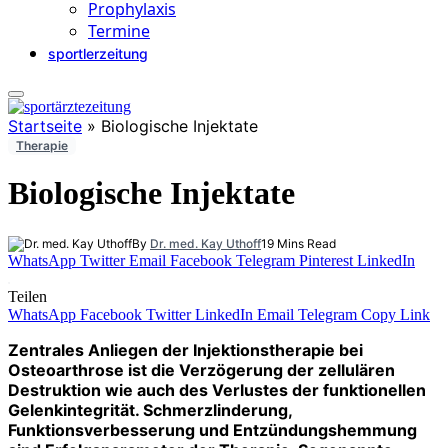
Prophylaxis
Termine
sportlerzeitung
Startseite
»
Biologische Injektate
Therapie
Biologische Injektate
By
Dr. med. Kay Uthoff
19 Mins Read
WhatsApp
Twitter
Email
Facebook
Telegram
Pinterest
LinkedIn
Teilen
WhatsApp
Facebook
Twitter
LinkedIn
Email
Telegram
Copy Link
Zentrales Anliegen der Injektionstherapie bei
Osteoarthrose ist die Verzögerung der zellulären
Destruktion wie auch des Verlustes der funktionellen
Gelenkintegrität. Schmerzlinderung,
Funktionsverbesserung und Entzündungshemmung