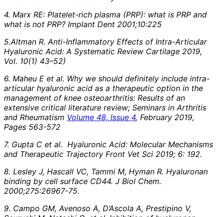
4. Marx RE: Platelet-rich plasma (PRP): what is PRP and
what is not PRP? Implant Dent 2001;10:225
5.Altman R. Anti-Inflammatory Effects of Intra-Articular
Hyaluronic Acid: A Systematic Review Cartilage 2019,
Vol. 10(1) 43–52)
6. Maheu E et al. Why we should definitely include intra-
articular hyaluronic acid as a therapeutic option in the
management of knee osteoarthritis: Results of an
extensive critical literature review; Seminars in Arthritis
and Rheumatism
Volume 48, Issue 4
, February 2019,
Pages 563-572
7. Gupta C et al. Hyaluronic Acid: Molecular Mechanisms
and Therapeutic Trajectory Front Vet Sci 2019; 6: 192
.
8. Lesley J, Hascall VC, Tammi M, Hyman R. Hyaluronan
binding by cell surface CD44. J Biol Chem.
2000;275:26967-75.
9. Campo GM, Avenoso A, D’Ascola A, Prestipino V,