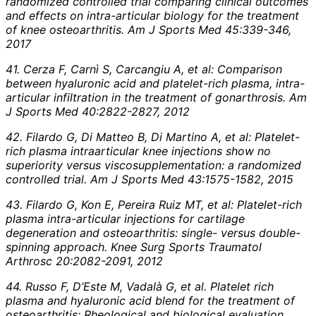
randomized controlled trial comparing clinical outcomes
and effects on intra-articular biology for the treatment
of knee osteoarthritis. Am J Sports Med 45:339-346,
2017
41. Cerza F, Carnì S, Carcangiu A, et al: Comparison
between hyaluronic acid and platelet-rich plasma, intra-
articular infiltration in the treatment of gonarthrosis. Am
J Sports Med 40:2822-2827, 2012
42. Filardo G, Di Matteo B, Di Martino A, et al: Platelet-
rich plasma intraarticular knee injections show no
superiority versus viscosupplementation: a randomized
controlled trial. Am J Sports Med 43:1575-1582, 2015
43. Filardo G, Kon E, Pereira Ruiz MT, et al: Platelet-rich
plasma intra-articular injections for cartilage
degeneration and osteoarthritis: single- versus double-
spinning approach. Knee Surg Sports Traumatol
Arthrosc 20:2082-2091, 2012
44. Russo F, D’Este M, Vadalà G, et al. Platelet rich
plasma and hyaluronic acid blend for the treatment of
osteoarthritis: Rheological and biological evaluation.