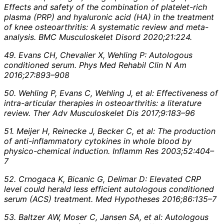
Effects and safety of the combination of platelet-rich
plasma (PRP) and hyaluronic acid (HA) in the treatment
of knee osteoarthritis: A systematic review and meta-
analysis. BMC Musculoskelet Disord 2020;21:224.
49. Evans CH, Chevalier X, Wehling P: Autologous
conditioned serum. Phys Med Rehabil Clin N Am
2016;27:893–908
50. Wehling P, Evans C, Wehling J, et al: Effectiveness of
intra-articular therapies in osteoarthritis: a literature
review. Ther Adv Musculoskelet Dis 2017;9:183–96
51. Meijer H, Reinecke J, Becker C, et al: The production
of anti-inflammatory cytokines in whole blood by
physico-chemical induction. Inflamm Res 2003;52:404–
7
52. Crnogaca K, Bicanic G, Delimar D: Elevated CRP
level could herald less efficient autologous conditioned
serum (ACS) treatment. Med Hypotheses 2016;86:135–7
53. Baltzer AW, Moser C, Jansen SA, et al: Autologous