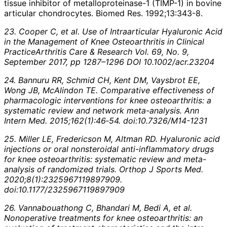
tissue inhibitor of metalloproteinase-1 (TIMP-1) in bovine
articular chondrocytes. Biomed Res. 1992;13:343-8.
23. Cooper C, et al. Use of Intraarticular Hyaluronic Acid
in the Management of Knee Osteoarthritis in Clinical
PracticeArthritis Care & Research Vol. 69, No. 9,
September 2017, pp 1287–1296 DOI 10.1002/acr.23204
24. Bannuru RR, Schmid CH, Kent DM, Vaysbrot EE,
Wong JB, McAlindon TE. Comparative effectiveness of
pharmacologic interventions for knee osteoarthritis: a
systematic review and network meta-analysis.
Ann
Intern Med. 2015;162(1):46‐54. doi:10.7326/M14-1231
25. Miller LE, Fredericson M, Altman RD.
Hyaluronic acid
injections or oral nonsteroidal anti-inflammatory drugs
for knee osteoarthritis: systematic review and meta-
analysis of randomized trials.
Orthop J Sports Med.
2020;8(1):2325967119897909.
doi:10.1177/2325967119897909
26. Vannabouathong C, Bhandari M, Bedi A, et al.
Nonoperative treatments for knee osteoarthritis: an