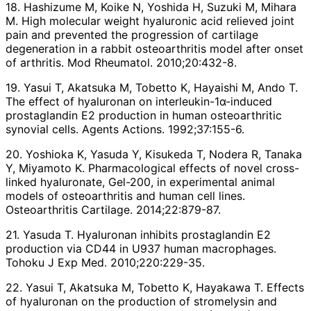
18. Hashizume M, Koike N, Yoshida H, Suzuki M, Mihara
M. High molecular weight hyaluronic acid relieved joint
pain and prevented the progression of cartilage
degeneration in a rabbit osteoarthritis model after onset
of arthritis. Mod Rheumatol. 2010;20:432-8.
19. Yasui T, Akatsuka M, Tobetto K, Hayaishi M, Ando T.
The effect of hyaluronan on interleukin-1α-induced
prostaglandin E2 production in human osteoarthritic
synovial cells. Agents Actions. 1992;37:155-6.
20. Yoshioka K, Yasuda Y, Kisukeda T, Nodera R, Tanaka
Y, Miyamoto K. Pharmacological effects of novel cross-
linked hyaluronate, Gel-200, in experimental animal
models of osteoarthritis and human cell lines.
Osteoarthritis Cartilage. 2014;22:879-87.
21. Yasuda T. Hyaluronan inhibits prostaglandin E2
production via CD44 in U937 human macrophages.
Tohoku J Exp Med. 2010;220:229-35.
22. Yasui T, Akatsuka M, Tobetto K, Hayakawa T. Effects
of hyaluronan on the production of stromelysin and