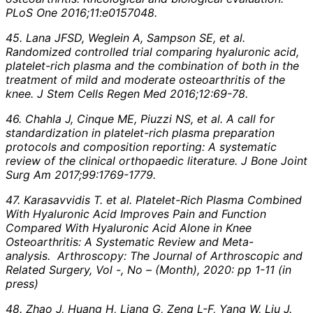
PLoS One 2016;11:e0157048.
45. Lana JFSD, Weglein A, Sampson SE, et al.
Randomized controlled trial comparing hyaluronic acid,
platelet-rich plasma and the combination of both in the
treatment of mild and moderate osteoarthritis of the
knee. J Stem Cells Regen Med 2016;12:69-78.
46. Chahla J, Cinque ME, Piuzzi NS, et al. A call for
standardization in platelet-rich plasma preparation
protocols and composition reporting: A systematic
review of the clinical orthopaedic literature. J Bone Joint
Surg Am 2017;99:1769-1779.
47. Karasavvidis T. et al. Platelet-Rich Plasma Combined
With Hyaluronic Acid Improves Pain and Function
Compared With Hyaluronic Acid Alone in Knee
Osteoarthritis: A Systematic Review and Meta-
analysis. Arthroscopy: The Journal of Arthroscopic and
Related Surgery, Vol -, No – (Month), 2020: pp 1-11 (in
press)
48. Zhao J, Huang H, Liang G, Zeng L-F, Yang W, Liu J.