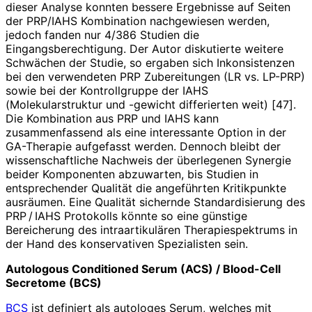
dieser Analyse konnten bessere Ergebnisse auf Seiten
der PRP/IAHS Kombination nachgewiesen werden,
jedoch fanden nur 4/386 Studien die
Eingangsberechtigung. Der Autor diskutierte weitere
Schwächen der Studie, so ergaben sich Inkonsistenzen
bei den verwendeten PRP Zubereitungen (LR vs. LP-PRP)
sowie bei der Kontrollgruppe der IAHS
(Molekularstruktur und -gewicht differierten weit) [47].
Die Kombination aus PRP und IAHS kann
zusammenfassend als eine interessante Option in der
GA-Therapie aufgefasst werden. Dennoch bleibt der
wissenschaftliche Nachweis der überlegenen Synergie
beider Komponenten abzuwarten, bis Studien in
entsprechender Qualität die angeführten Kritikpunkte
ausräumen. Eine Qualität sichernde Standardisierung des
PRP / IAHS Protokolls könnte so eine günstige
Bereicherung des intraartikulären Therapiespektrums in
der Hand des konservativen Spezialisten sein.
Autologous Conditioned Serum (ACS) / Blood-Cell
Secretome (BCS)
BCS
ist definiert als autologes Serum, welches mit