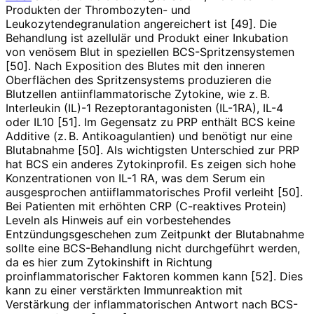
Produkten der Thrombozyten- und
Leukozytendegranulation angereichert ist [49]. Die
Behandlung ist azellulär und Produkt einer Inku­bation
von venösem Blut in speziellen BCS-Spritzen­systemen
[50]. Nach Exposition des Blutes mit den inneren
Oberflächen des Spritzensystems produzieren die
Blutzellen antiinflammatorische Zytokine, wie z. B.
Interleukin (IL)-1 Rezeptorantagonisten (IL-1RA), IL-4
oder IL10 [51]. Im Gegensatz zu PRP enthält BCS keine
Additive (z. B. Antiko­agulantien) und benötigt nur eine
Blutabnahme [50]. Als wichtigsten Unterschied zur PRP
hat BCS ein anderes Zytokinprofil. Es zeigen sich hohe
Konzentrationen von IL-1 RA, was dem Serum ein
ausgesprochen antiiflammatorisches Profil verleiht [50].
Bei Patienten mit erhöhten CRP (C-reaktives Protein)
Leveln als Hinweis auf ein vorbestehendes
Entzündungsgeschehen zum Zeitpunkt der Blutabnahme
sollte eine BCS-Behandlung nicht durchgeführt werden,
da es hier zum Zytokinshift in Richtung
proinflammatorischer Faktoren kommen kann [52]. Dies
kann zu einer verstärkten Immunreaktion mit
Verstärkung der inflammatorischen Antwort nach BCS-