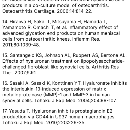
products in a co-culture model of osteoarthritis.
Osteoarthritis Cartilage. 2006;14:814-22.
14. Hiraiwa H, Sakai T, Mitsuyama H, Hamada T,
Yamamoto R, Omachi T, et al. Inflammatory effect of
advanced glycation end products on human meniscal
cells from osteoarthritic knees. Inflamm Res.
2011;60:1039-48.
15. Santangelo KS, Johnson AL, Ruppert AS, Bertone AL.
Effects of hyaluronan treatment on lipopolysaccharide-
challenged fibroblast-like synovial cells. Arthritis Res
Ther. 2007;9:R1.
16. Sasaki A, Sasaki K, Konttinen YT. Hyaluronate inhibits
the interleukin-1β-induced expression of matrix
metalloproteinase (MMP)-1 and MMP-3 in human
synovial cells. Tohoku J Exp Med. 2004;204:99-107.
17. Yasuda T. Hyaluronan inhibits prostaglandin E2
production via CD44 in U937 human macrophages.
Tohoku J Exp Med. 2010;220:229-35.