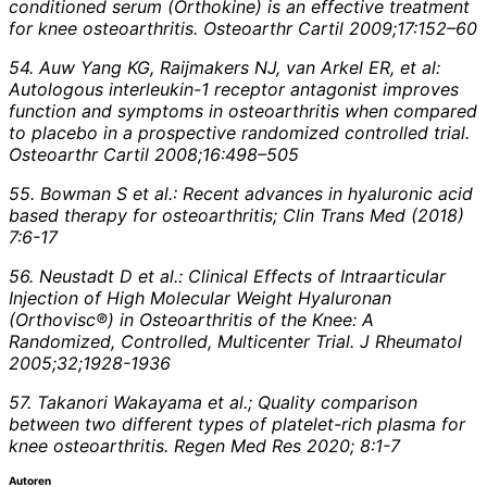
conditioned serum (Orthokine) is an effective treatment
for knee osteoarthritis. Osteoarthr Cartil 2009;17:152–60
54. Auw Yang KG, Raijmakers NJ, van Arkel ER, et al:
Autologous interleukin-1 receptor antagonist improves
function and symptoms in osteoarthritis when compared
to placebo in a prospective randomized controlled trial.
Osteoarthr Cartil 2008;16:498–505
55. Bowman S et al.: Recent advances in hyaluronic acid
based therapy for osteoarthritis; Clin Trans Med (2018)
7:6-17
56. Neustadt D et al.:
Clinical Effects of Intraarticular
Injection of High Molecular Weight Hyaluronan
(Orthovisc®) in Osteoarthritis of the Knee: A
Randomized, Controlled, Multicenter Trial.
J Rheumatol
2005;32;1928-1936
57. Takanori Wakayama et al.; Quality comparison
between two different types of platelet-rich plasma for
knee osteoarthritis.
Regen Med Res 2020; 8:1-7
Autoren