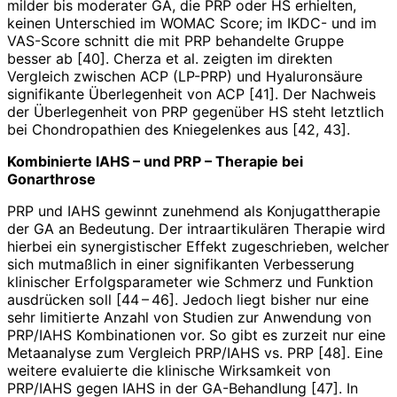
milder bis moderater GA, die PRP oder HS erhielten,
keinen Unterschied im WOMAC Score; im IKDC- und im
VAS-Score schnitt die mit PRP behandelte Gruppe
besser ab [40]. Cherza et al. zeigten im direkten
Vergleich zwischen ACP (LP-PRP) und Hyaluronsäure
signifikante Überlegenheit von ACP [41]. Der Nachweis
der Überlegenheit von PRP gegenüber HS steht letztlich
bei Chondropathien des Kniegelenkes aus [42, 43].
Kombinierte IAHS – und PRP – Therapie bei
Gonarthrose
PRP und IAHS gewinnt zunehmend als Konjugattherapie
der GA an Bedeutung. Der intraartikulären Therapie wird
hierbei ein synergistischer Effekt zugeschrieben, welcher
sich mutmaßlich in einer signifikanten Verbesserung
klinischer Erfolgsparameter wie Schmerz und Funktion
ausdrücken soll [44 – 46]. Jedoch liegt bisher nur eine
sehr limitierte Anzahl von Studien zur Anwendung von
PRP/IAHS Kombinationen vor. So gibt es zurzeit nur eine
Metaanalyse zum Vergleich PRP/IAHS vs. PRP [48]. Eine
weitere evaluierte die klinische Wirksamkeit von
PRP/IAHS gegen IAHS in der GA-Behandlung [47]. In