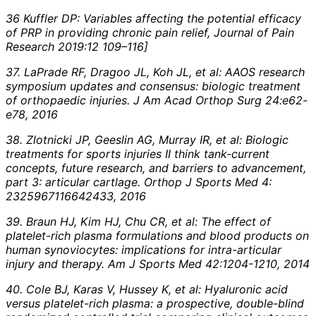
36 Kuffler DP: Variables affecting the potential efficacy
of PRP in providing chronic pain relief, Journal of Pain
Research 2019:12 109–116]
37. LaPrade RF, Dragoo JL, Koh JL, et al: AAOS research
symposium updates and consensus: biologic treatment
of orthopaedic injuries. J Am Acad Orthop Surg 24:e62-
e78, 2016
38. Zlotnicki JP, Geeslin AG, Murray IR, et al: Biologic
treatments for sports injuries II think tank-current
concepts, future research, and barriers to advancement,
part 3: articular cartlage. Orthop J Sports Med 4:
2325967116642433, 2016
39. Braun HJ, Kim HJ, Chu CR, et al: The effect of
platelet-rich plasma formulations and blood products on
human synoviocytes: implications for intra-articular
injury and therapy. Am J Sports Med 42:1204-1210, 2014
40. Cole BJ, Karas V, Hussey K, et al: Hyaluronic acid
versus platelet-rich plasma: a prospective, double-blind