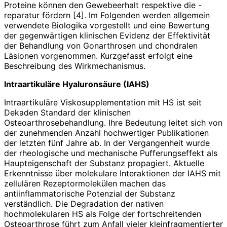
Proteine können den Gewebeerhalt respektive die -
reparatur fördern [4]. Im Folgenden werden allgemein
verwendete Biologika vorgestellt und eine Bewertung
der gegenwärtigen klinischen Evidenz der Effektivität
der Behandlung von Gonarthrosen und chondralen
Läsionen vorgenommen. Kurzgefasst ­erfolgt eine
Beschreibung des Wirk­mechanismus.
Intraartikuläre Hyaluronsäure (IAHS)
Intraartikuläre Viskosupplementation mit HS ist seit
Dekaden Standard der klinischen
Osteoarthrosebehandlung. Ihre Bedeutung leitet sich von
der zunehmenden Anzahl hochwertiger Publikationen
der letzten fünf Jahre ab. In der Vergangenheit wurde
der rheolo­gische und mechanische Pufferungs­effekt als
Haupteigenschaft der Substanz propagiert. Aktuelle
Erkenntnisse über molekulare Interaktionen der IAHS mit
zellulären Rezeptormolekülen machen das
antiinflammatorische Potenzial der Substanz
verständlich. Die Degradation der nativen
hochmolekularen HS als Folge der fortschreitenden
Osteoar­throse führt zum Anfall vieler kleinfragmentierter