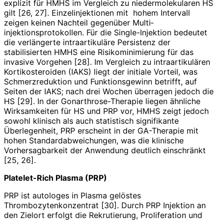
explizit für HMHS im Vergleich zu niedermolekularen HS
gilt [26, 27]. Einzelinjektionen mit hohem Intervall
zeigen keinen Nachteil gegenüber Multi­
injektionsprotokollen. Für die Single-Injektion bedeutet
die verlängerte intraartikuläre Persistenz der
stabilisierten HMHS eine Risikominimierung für das
invasive Vorgehen [28]. Im Vergleich zu intraartikulären
Kortikosteroiden (IAKS) liegt der initiale Vorteil, was
Schmerzreduktion und Funktionsgewinn betrifft, auf
Seiten der IAKS; nach drei Wochen überragen jedoch die
HS [29]. In der Gonarthrose-Therapie liegen ähnliche
Wirksamkeiten für HS und PRP vor, HMHS zeigt jedoch
sowohl klinisch als auch statistisch signifikante
Überlegenheit, PRP erscheint in der GA-Therapie mit
hohen Standard­abweichungen, was die klinische
Vorhersagbarkeit der Anwendung deutlich einschränkt
[25, 26].
Platelet-Rich Plasma (PRP)
PRP ist autologes in Plasma gelöstes
Thrombozytenkonzentrat [30]. Durch PRP Injektion an
den Zielort erfolgt die Rekrutierung, Proliferation und