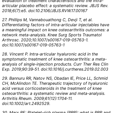
evaluation of treatment characteristics and the intra-
articular placebo effect: a systematic review. JBJS Rev.
2018;6(7):e5. doi:10.2106/JBJS.RVW.17.00167
27. Phillips M, Vannabouathong C, Devji T, et al.
Differentiating factors of intra-articular injectables have
a meaningful impact on knee osteoarthritis outcomes: a
network meta-analysis. Knee Surg Sports Traumatol
Arthrosc. 2020;10.1007/s00167-019-05763-1.
doi:10.1007/s00167-019-05763-1
28. Vincent P. Intra-articular hyaluronic acid in the
symptomatic treatment of knee osteoarthritis: a meta-
analysis of single-injection products. Curr Ther Res Clin
Exp. 2019;90:39‐51. doi:10.1016/j.curtheres.2019.02.003
29. Bannuru RR, Natov NS, Obadan IE, Price LL, Schmid
CH, McAlindon TE. Therapeutic trajectory of hyaluronic
acid versus corticosteroids in the treatment of knee
osteoarthritis: a systematic review and meta-analysis.
Arthritis Rheum. 2009;61(12):1704‐11.
doi:10.1002/art.2492529.
30. Marx RE: Platelet-rich plasma (PRP): what is PRP and