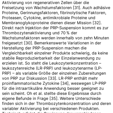
Aktivierung von regenerativen Zellen über die
Freisetzung von Wachstumsfaktoren [31]. Auch adhäsive
Proteine, Gerinnungsfaktoren, fibrinolytische Faktoren,
Proteasen, Cytokine, antimikrobiale Proteine und
Membranoglykoproteine dienen dieser Mission [32].
Direkt nach Injektion der PRP-Suspension kommt es zur
Thrombozytenaktivierung und 70 % der
Wachstumsfaktoren werden innerhalb von zehn Minuten
freigesetzt [30]. Bemerkenswerte Variationen in der
Herstellung der PRP-Suspension machen die
Vergleichbarkeit einzelner Produkte schwierig, da keine
stabile Reproduzierbarkeit der Einzelanwendung zu
erzielen ist. So steht die Leukozytenkonzentration –
leukozytenreiche (LR-PRP) und leukozytenarme (LP-
PRP) – als variable Größe der einzelnen Zubereitungen
von PRP zur Diskussion [33]. LR-PRP enthält mehr
proinflammatorische Zytokine [34], weswegen LP-PRP
für die intraartikuläre Anwendung besser geeignet zu
sein scheint. Oh et al. stellte diese Ergebnisse durch
eigene Befunde in Frage [35]. Weitere Unterschiede
finden sich in der Thrombozytenkonzentration und deren
variabler Aktivierung bei verschiedenen Produkten.