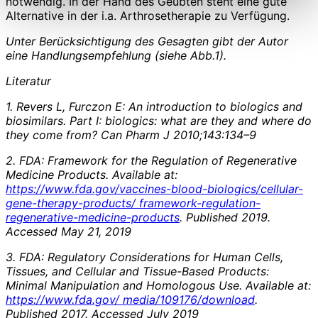
notwendig. In der Hand des Geübten steht eine gute
Alternative in der i.a. Arthrosetherapie zu Verfügung.
Unter Berücksichtigung des Gesagten gibt der Autor
eine Handlungsempfehlung (siehe Abb.1).
Literatur
1. Revers L, Furczon E: An introduction to biologics and
biosimilars. Part I: biologics: what are they and where do
they come from? Can Pharm J 2010;143:134–9
2. FDA: Framework for the Regulation of Regenerative
Medicine Products. Available at:
https://www.fda.gov/vaccines-blood-biologics/cellular-
gene-therapy-products/ framework-regulation-
regenerative-medicine-products
. Published 2019.
Accessed May 21, 2019
3. FDA: Regulatory Considerations for Human Cells,
Tissues, and Cellular and Tissue-Based Products:
Minimal Manipulation and Homologous Use. Available at:
https://www.fda.gov/ media/109176/download
.
Published 2017. Accessed July 2019