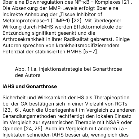
über eine Down­regulation des NF-κB – Komplexes [21].
Die Absenkung der MMP-Levels erfolgt über eine
indirekte Anhebung der „Tissue Inhibitor of
Metalloproteinase-1 (TIMP-1) [22]. Mit überlegener
Wirkung durch HMHS werden Effektormoleküle der
Entzündung signifikant gesenkt und die
Arthrosekrankheit in ihrer Radikalität gebremst. Einige
Autoren sprechen von krankheitsmodifizierendem
Potenzial der stabilisierten HMHS [5 – 7].
Abb. 1 I.a. Injektionsstrategie bei Gonarthrose
des Autors
IAHS und Gonarthrose
Sicherheit und Wirksamkeit der HS als Therapieoption
bei der GA bestätigen sich in einer Vielzahl von RCTs
[23, 6]. Auch die Überlegenheit im Vergleich zu anderen
Behandlungsmethoden rechtfertigt den lokalen Einsatz
im Vergleich zur systemischen Therapie mit NSAR oder
Opioden [24, 25]. Auch im Vergleich mit anderen i.a.-
Injektaten schneiden IAHS besser ab, wenngleich dies