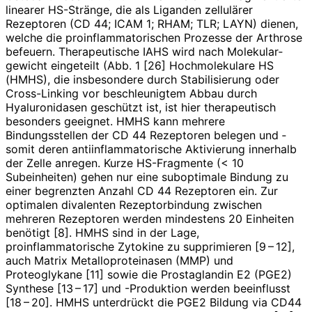
linearer HS-Stränge, die als Liganden zellulärer
Rezeptoren (CD 44; ICAM 1; RHAM; TLR; LAYN) dienen,
welche die proinflammatorischen Prozesse der Arthrose
befeuern. Therapeutische IAHS wird nach Molekular­
gewicht eingeteilt (Abb. 1 [26] Hochmolekulare HS
(HMHS), die insbesondere durch Stabilisierung oder
Cross-Linking vor beschleunigtem Abbau durch
Hyaluronidasen geschützt ist, ist hier therapeutisch
besonders geeignet. HMHS kann mehrere
Bindungsstellen der CD 44 Rezeptoren belegen und ­
somit deren antiinflammatorische Aktivierung innerhalb
der Zelle anregen. Kurze HS-Fragmente (< 10
Subeinheiten) gehen nur eine suboptimale Bindung zu
einer begrenzten Anzahl CD 44 Rezeptoren ein. Zur
optimalen divalenten Rezeptorbindung zwischen
mehreren Rezeptoren werden mindestens 20 Einheiten
benötigt [8]. HMHS sind in der Lage,
proinflammatorische Zyto­kine zu supprimieren [9 – 12],
auch Matrix Metalloproteinasen (MMP) und
Proteoglykane [11] sowie die Prostaglandin E2 (PGE2)
Synthese [13 – 17] und -Produktion werden beeinflusst
[18 – 20]. HMHS unterdrückt die PGE2 Bildung via CD44