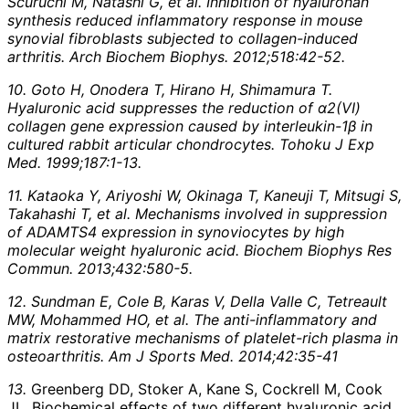
Scuruchi M, Natashi G, et al. Inhibition of hyaluronan
synthesis reduced inflammatory response in mouse
synovial fibroblasts subjected to collagen-induced
arthritis. Arch Biochem Biophys. 2012;518:42-52.
10. Goto H, Onodera T, Hirano H, Shimamura T.
Hyaluronic acid suppresses the reduction of
α
2(VI)
collagen gene expression caused by interleukin-1
β
in
cultured rabbit articular chondrocytes. Tohoku J Exp
Med. 1999;187:1-13.
11. Kataoka Y, Ariyoshi W, Okinaga T, Kaneuji T, Mitsugi S,
Takahashi T, et al. Mechanisms involved in suppression
of ADAMTS4 expression in synoviocytes by high
molecular weight hyaluronic acid. Biochem Biophys Res
Commun. 2013;432:580-5.
12. Sundman E, Cole B, Karas V, Della Valle C, Tetreault
MW, Mohammed HO, et al. The anti-inflammatory and
matrix restorative mechanisms of platelet-rich plasma in
osteoarthritis. Am J Sports Med. 2014;42:35-41
13.
Greenberg DD, Stoker A, Kane S, Cockrell M, Cook
JL. Biochemical effects of two different hyaluronic acid