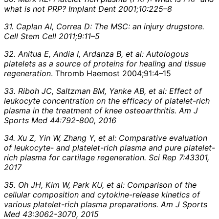
what is not PRP? Implant Dent 2001;10:225–8
31. Caplan AI, Correa D: The MSC: an injury drugstore.
Cell Stem Cell 2011;9:11–5
32. Anitua E, Andia I, Ardanza B, et al: Autologous
platelets as a source of proteins for healing and tissue
regeneration
. Thromb Haemost 2004;91:4–15
33. Riboh JC, Saltzman BM, Yanke AB, et al: Effect of
leukocyte concentration on the efficacy of platelet-rich
plasma in the treatment of knee osteoarthritis. Am J
Sports Med 44:792-800, 2016
34. Xu Z, Yin W, Zhang Y, et al: Comparative evaluation
of leukocyte- and platelet-rich plasma and pure platelet-
rich plasma for cartilage regeneration. Sci Rep 7:43301,
2017
35. Oh JH, Kim W, Park KU, et al: Comparison of the
cellular composition and cytokine-release kinetics of
various platelet-rich plasma preparations. Am J Sports
Med 43:3062-3070, 2015