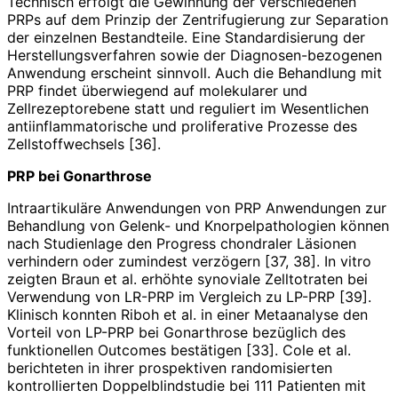
Technisch erfolgt die Gewinnung der verschiedenen
PRPs auf dem Prinzip der Zentrifugierung zur Separation
der einzelnen Bestandteile. Eine Standardisierung der
Herstellungsverfahren sowie der Diagnosen-bezogenen
Anwendung erscheint sinnvoll. Auch die Behandlung mit
PRP findet überwiegend auf molekularer und
Zellrezeptorebene statt und reguliert im Wesentlichen
antiinflammatorische und proliferative Prozesse des
Zellstoffwechsels [36].
PRP bei Gonarthrose
Intraartikuläre Anwendungen von PRP Anwendungen zur
Behandlung von Gelenk- und Knorpelpathologien können
nach Studienlage den Progress chondraler Läsionen
verhindern oder zumindest verzögern [37, 38]. In vitro
zeigten Braun et al. erhöhte synoviale Zelltotraten bei
Verwendung von LR-PRP im Vergleich zu LP-PRP [39].
Klinisch konnten Riboh et al. in einer Metaan­alyse den
Vorteil von LP-PRP bei Gon­arthrose bezüglich des
funktionellen Outcomes bestätigen [33]. Cole et al.
berichteten in ihrer prospektiven randomisierten
kontrollierten Doppelblindstudie bei 111 Patienten mit