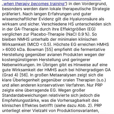
„when therapy becomes training“
) in den Vordergrund,
besonders werden dann lokale therapeutische Strategie
präferiert. Nach langen Erfahrungen und guter
wissenschaftlicher Evidenz gilt die Hyaluronsäure als
wirksam und sicher. Verschiedene HS unterscheiden sich
in der GA-Therapie durch ihre Effektgrößen (EG)
verglichen zur Placebo-­Therapie (NaCl 0.9 %). So
bleiben NMHS unterhalb der minimalen klinischen
Wirksamkeit (MICD < 0.5). Höchste EG erreichen HMHS
> 6000 kDa. Bowman [55] empfiehlt die fermentative
Herstellung gegenüber avianen Produkten wegen der
kostengünstigeren Herstellung und geringerer
Nebenwirkungen. Im Übrigen gibt es Hinweise auf eine
gute Wirksamkeit der HMHS auch bei höhergradigen GA
(Grad 4) [56]. In großen Metaanalysen zeigt sich die
klare Überlegenheit gegenüber oralen Therapien (s.o.)
und allen anderen konservativen Verfahren. Nur PRP
zeigte eine überragende EG. Wegen großer
Standardabweichungen relativierte sich jedoch die
Empfehlungsstärke, was die Vorhersagbarkeit des
klinischen Effektes betrifft (siehe dazu Abb. 2). PRP
unterliegt einer Vielzahl von Produktionsvarianten,