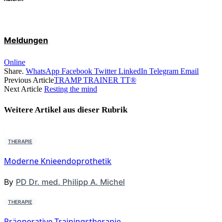
Meldungen
Online
Share.
WhatsApp
Facebook
Twitter
LinkedIn
Telegram
Email
Previous Article
TRAMP TRAINER TT®
Next Article
Resting the mind
Weitere Artikel aus dieser
Rubrik
THERAPIE
Moderne Knieendoprothetik
By
PD Dr. med. Philipp A. Michel
THERAPIE
Präoperative Trainingstherapie