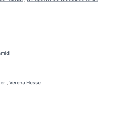
hmidl
er
,
Verena Hesse