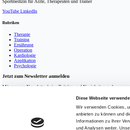
Sportmedizin für Ärzte, Therapeuten und Trainer
YouTube
LinkedIn
Rubriken
Therapie
Training
Ernährung
Operation
Kardiologie
Applikation
Psychologie
Jetzt zum Newsletter anmelden
Mit unserem Newsletter keine Beiträge und Neuigkeiten mehr verpas
Diese Webseite verwende
Wir verwenden Cookies, um
anbieten zu können und di
Mit der Anmeldung erklären Sie sich mit unserer
Datenschutzerkl
Informationen zu Ihrer Ve
und Analysen weiter. Unse
Copyright ©thesportGroup GmbH