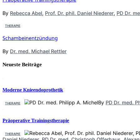
By
Rebecca Abel
,
Prof. Dr. phil. Daniel Niederer
,
PD Dr. me
THERAPIE
Schambeinentzündung
By
Dr. med. Michael Rettler
Neueste Beiträge
Moderne Knieendoprothetik
By
PD Dr. med. Ph
THERAPIE
Präoperative Trainingstherapie
THERAPIE
Daniel Niederer
,
PD Dr. med. Christoph Offerhaus
,
Alexan