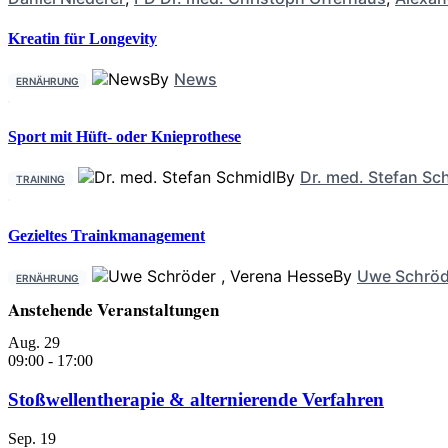
Kreatin für Longevity
By
News
ERNÄHRUNG
Sport mit Hüft- oder Knieprothese
By
Dr. med. Stefan Sc
TRAINING
Gezieltes Trainkmanagement
By
Uwe Schröd
ERNÄHRUNG
Anstehende Veranstaltungen
Aug.
29
09:00
-
17:00
Stoßwellentherapie & alternierende Verfahren
Sep.
19