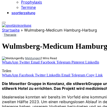
Prophylaxis
Termine
sportlerzeitung
Startseite
»
Wulmsberg-Medicum Hamburg-Harburg
Therapie
Wulmsberg-Medicum Hamburg
By
Meldungen
2 Mins Read
WhatsApp
Twitter
Email
Facebook
Telegram
Pinterest
LinkedIn
Teilen
WhatsApp
Facebook
Twitter
LinkedIn
Email
Telegram
Copy Link
Die Mosetter Gruppe in Konstanz, die stilwerkGrupp
stilwerk Hotel zu errichten. Das Projekt wird medizini
Idealerweise konnten wir bereits im Vorfeld eine kommunik
zweiten Hälfte 2023. Um einen reibungslosen Ablauf in de
Interesse haben, unserem Vorhaben beizutreten und an de