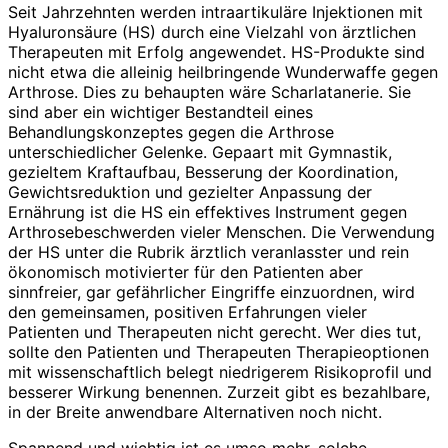
Seit Jahrzehnten werden intraartikuläre Injektionen mit
Hyaluronsäure (HS) durch eine Vielzahl von ärztlichen
Therapeuten mit Erfolg angewendet. HS-Produkte sind
nicht etwa die alleinig heilbringende Wunderwaffe gegen
Arthrose. Dies zu behaupten wäre Scharlatanerie. Sie
sind aber ein wichtiger Bestandteil eines
Behandlungskonzeptes gegen die Arthrose
unterschiedlicher Gelenke. Gepaart mit Gymnastik,
gezieltem Kraftaufbau, Besserung der Koordination,
Gewichtsreduktion und gezielter Anpassung der
Ernährung ist die HS ein effektives Instrument gegen
Arthrosebeschwerden vieler Menschen. Die Verwendung
der HS unter die Rubrik ärztlich veranlasster und rein
ökonomisch motivierter für den Patienten aber
sinnfreier, gar gefährlicher Eingriffe einzuordnen, wird
den gemeinsamen, positiven Erfahrungen vieler
Patienten und Therapeuten nicht gerecht. Wer dies tut,
sollte den Patienten und Therapeuten Therapieoptionen
mit wissenschaftlich belegt niedrigerem Risikoprofil und
besserer Wirkung benennen. Zurzeit gibt es bezahlbare,
in der Breite anwendbare Alternativen noch nicht.
Spannend und wichtig ist es umso mehr, solche