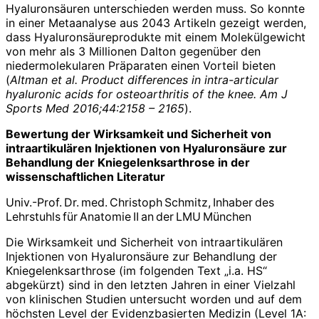
Hyaluronsäuren unterschieden werden muss. So konnte
in einer Metaanalyse aus 2043 Artikeln gezeigt werden,
dass Hyaluronsäureprodukte mit einem Molekülgewicht
von mehr als 3 Millionen Dalton gegenüber den
niedermolekularen Präparaten einen Vorteil bieten
(
Altman et al. Product differences in intra-articular
hyaluronic acids for osteoarthritis of the knee. Am J
Sports Med 2016;44:2158 – 2165
).
Bewertung der Wirksamkeit und Sicherheit von
intraartikulären Injektionen von Hyaluronsäure zur
Behandlung der Kniegelenksarthrose in der
wissenschaftlichen Literatur
Univ.-Prof. Dr. med. Christoph Schmitz, Inhaber des
Lehrstuhls für Anatomie II an der LMU München
Die Wirksamkeit und Sicherheit von intraartikulären
Injektionen von Hyaluronsäure zur Behandlung der
Kniegelenksarthrose (im folgenden Text „i.a. HS“
abgekürzt) sind in den letzten Jahren in einer Vielzahl
von klinischen Studien untersucht worden und auf dem
höchsten Level der Evidenzbasierten Medizin (Level 1A: