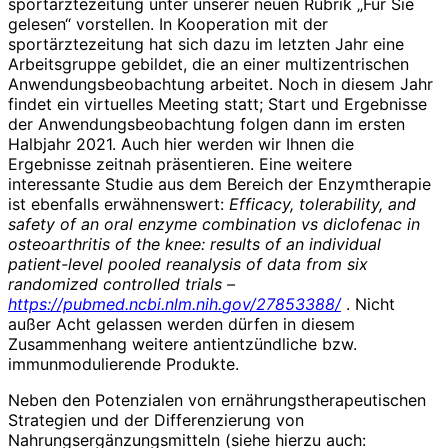
sportärztezeitung unter unserer neuen Rubrik „Für Sie
gelesen“ vorstellen. In Kooperation mit der
sportärztezeitung hat sich dazu im letzten Jahr eine
Arbeitsgruppe gebildet, die an einer multizentrischen
Anwendungsbeobachtung arbeitet. Noch in diesem Jahr
findet ein virtuelles Meeting statt; Start und Ergebnisse
der Anwendungsbeobachtung folgen dann im ersten
Halbjahr 2021. Auch hier werden wir Ihnen die
Ergebnisse zeitnah präsentieren. Eine weitere
interessante Studie aus dem Bereich der Enzymtherapie
ist ebenfalls erwähnenswert:
Efficacy, tolerability, and
safety of an oral enzyme combination vs diclofenac in
osteoarthritis of the knee: results of an individual
patient-level pooled reanalysis of data from six
randomized controlled trials –
https://pubmed.
ncbi
.nlm.
nih
.
gov/
27853388
/
. Nicht
außer Acht gelassen werden dürfen in diesem
Zusammenhang weitere antientzündliche bzw.
immunmodulierende Produkte.
Neben den Potenzialen von ernährungstherapeutischen
Strategien und der Differenzierung von
Nahrungsergänzungsmitteln (siehe hierzu auch: