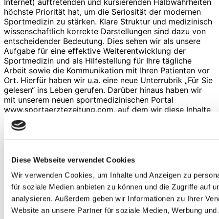
Internet) auftretenden und kursierenden Halbwahrheiten
höchste Priorität hat, um die Seriosität der modernen
Sportmedizin zu stärken. Klare Struktur und medizinisch
wissenschaftlich korrekte Darstellungen sind dazu von
entscheidender Bedeutung. Dies sehen wir als unsere
Aufgabe für eine effektive Weiterentwicklung der
Sportmedizin und als Hilfestellung für Ihre tägliche
Arbeit sowie die Kommunikation mit Ihren Patienten vor
Ort. Hierfür haben wir u.a. eine neue Unterrubrik „Für Sie
gelesen“ ins Leben gerufen. Darüber hinaus haben wir
mit unserem neuen sportmedizinischen Portal
www.sportaerztezeitung.com, auf dem wir diese Inhalte
ständig aktualisieren, eine moderne Online-Plattform
geschaffen, die Ihnen, aber auch Ihren Patienten die
oben angesprochene Struktur bietet. Jeder Einzelne von
Ihnen ist herzlich dazu eingeladen, sich zu beteiligen.
Haben Sie als Arzt oder Therapeut
Diese Webseite verwendet Cookies
Anwendungsbeobachtungen aus den hier genannten
Wir verwenden Cookies, um Inhalte und Anzeigen zu persona
Bereichen oder möchten Sie aktuelle Studien und
für soziale Medien anbieten zu können und die Zugriffe auf 
Neuigkeiten vorstellen, so treten Sie mit unserer
Redaktion in Kontakt:
sabok@thesportgroup.de
analysieren. Außerdem geben wir Informationen zu Ihrer Ve
Website an unsere Partner für soziale Medien, Werbung und 