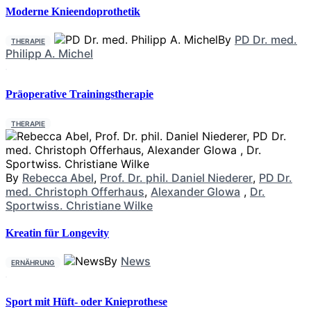
Moderne Knieendoprothetik
By
PD Dr. med.
THERAPIE
Philipp A. Michel
Präoperative Trainingstherapie
THERAPIE
By
Rebecca Abel
,
Prof. Dr. phil. Daniel Niederer
,
PD Dr.
med. Christoph Offerhaus
,
Alexander Glowa
,
Dr.
Sportwiss. Christiane Wilke
Kreatin für Longevity
By
News
ERNÄHRUNG
Sport mit Hüft- oder Knieprothese