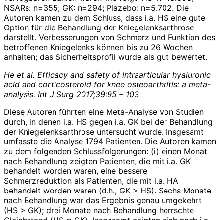
NSARs: n=355; GK: n=294; Plazebo: n=5.702. Die
Autoren kamen zu dem Schluss, dass i.a. HS eine gute
Option für die Behandlung der Kniegelenksarthrose
darstellt. Verbesserungen von Schmerz und Funktion des
betroffenen Kniegelenks können bis zu 26 Wochen
anhalten; das Sicherheitsprofil wurde als gut bewertet.
He et al. Efficacy and safety of intraarticular hyaluronic
acid and corticosteroid for knee osteoarthritis: a meta-
analysis. Int J Surg 2017;39:95 – 103
Diese Autoren führten eine Meta-Analyse von Studien
durch, in denen i.a. HS gegen i.a. GK bei der Behandlung
der Kniegelenksarthrose untersucht wurde. Insgesamt
umfasste die Analyse 1794 Patienten. Die Autoren kamen
zu dem folgenden Schlussfolgerungen: (i) einen Monat
nach Behandlung zeigten Patienten, die mit i.a. GK
behandelt worden waren, eine bessere
Schmerzreduktion als Patienten, die mit i.a. HA
behandelt worden waren (d.h., GK > HS). Sechs Monate
nach Behandlung war das Ergebnis genau umgekehrt
(HS > GK); drei Monate nach Behandlung herrschte
Gleichstand (HS ≈ GK). Insgesamt zeigten sich nach i.a.