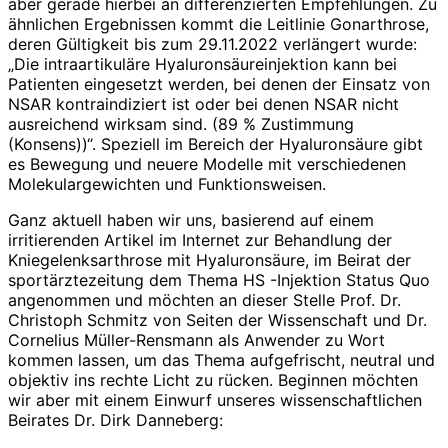
aber gerade hierbei an differenzierten Empfehlungen. Zu
ähnlichen Ergebnissen kommt die Leitlinie Gonarthrose,
deren Gültigkeit bis zum 29.11.2022 verlängert wurde:
„Die intraartikuläre Hyaluronsäureinjektion kann bei
Patienten eingesetzt werden, bei denen der Einsatz von
NSAR kontraindiziert ist oder bei denen NSAR nicht
ausreichend wirksam sind. (89 % Zustimmung
(Konsens))“. Speziell im Bereich der Hyaluronsäure gibt
es Bewegung und neuere Modelle mit verschiedenen
Molekulargewichten und Funktionsweisen.
Ganz aktuell haben wir uns, basierend auf einem
irritierenden Artikel im Internet zur Behandlung der
Kniegelenksarthrose mit Hyaluronsäure, im Beirat der
sportärztezeitung dem Thema HS -Injektion Status Quo
angenommen und möchten an dieser Stelle Prof. Dr.
Christoph Schmitz von Seiten der Wissenschaft und Dr.
Cornelius Müller-Rensmann als Anwender zu Wort
kommen lassen, um das Thema aufgefrischt, neutral und
objektiv ins rechte Licht zu rücken. Beginnen möchten
wir aber mit einem Einwurf unseres wissenschaftlichen
Beirates Dr. Dirk Danneberg: