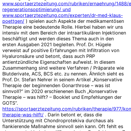
www.sportaerztezeitung.com/rubriken/ernaehrung/1488
regenerationsoptimierung/ und
www.sportaerztezeitung.com/experten/dr-med-klaus-
poettgen/
) spielen auch Aspekte der medikamentösen
Therapie eine bedeutende Rolle. Hierbei haben wir uns
intensiv mit dem Bereich der intraartikulären Injektionen
beschäftigt und werden dieses Thema auch in den
ersten Ausgaben 2021 begleiten. Prof. Dr. Hügele
verweist auf positive Erfahrungen mit Infiltration von
Hyaluronsäure und betont, dass auch PRP
antientzündliche Eigenschaften aufweist. In diesem
Zusammenhang sind weitere Verfahren / Präparate wie
Blutderivate, ACS, BCS etc. zu nennen. Ähnlich sieht es
Prof. Dr. Stefan Nehrer in seinem Artikel „Konservative
Therapie der beginnenden Gonarthrose – was ist
sinnvoll?“ im 2020 erschienenen Buch „Konservative
Therapie – was hilft? – Booklet und Empfehlungen der
GOTS“.
https://sportaerztezeitung.com/rubriken/therapie/977/kon
therapie-was-hilft/
. Darin betont er, dass die
Unterstützung mit Chondroprotekiva durchaus als
flankierende Maßnahme sinnvoll sein kann. Oft fehlt es