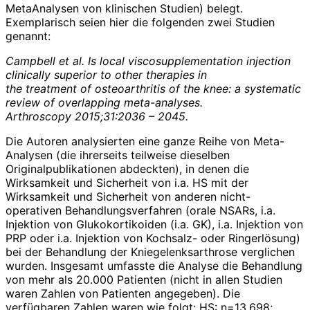
MetaAnalysen von klinischen Studien) belegt.
Exemplarisch seien hier die folgenden zwei Studien
genannt:
Campbell et al. Is local viscosupplementation injection
clinically superior to other therapies in
the treatment of osteoarthritis of the knee: a systematic
review of overlapping meta-analyses.
Arthroscopy 2015;31:2036 – 2045.
Die Autoren analysierten eine ganze Reihe von Meta-
Analysen (die ihrerseits teilweise dieselben
Originalpublikationen abdeckten), in denen die
Wirksamkeit und Sicherheit von i.a. HS mit der
Wirksamkeit und Sicherheit von anderen nicht-
operativen Behandlungsverfahren (orale NSARs, i.a.
Injektion von Glukokortikoiden (i.a. GK), i.a. Injektion von
PRP oder i.a. Injektion von Kochsalz- oder Ringerlösung)
bei der Behandlung der Kniegelenksarthrose verglichen
wurden. Insgesamt umfasste die Analyse die Behandlung
von mehr als 20.000 Patienten (nicht in allen Studien
waren Zahlen von Patienten angegeben). Die
verfügbaren Zahlen waren wie folgt: HS: n=13.698;