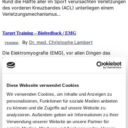
Rund die Hälfte aller im Sport verursachten Verletzungen
des vorderen Kreuzbandes (ACL) unterliegen einem
Verletzungsmechanismus…
Target Training – Biofeedback / EMG
By
Dr. med. Christophe Lambert
TRAINING
Die Elektromyografie (EMG), vor allen Dingen das
Biofeedbacktraining, nimmt einen immergrößeren
Stellenwert in der Betreuung…
Ganganalyse Seminar
Diese Webseite verwendet Cookies
By
Meldungen
Wir verwenden Cookies, um Inhalte und Anzeigen zu
TRAINING
personalisieren, Funktionen für soziale Medien anbieten
Am 16. und 23. Juni 2021, jeweils von 18:00 – 19:30 Uhr
zu können und die Zugriffe auf unsere Website zu
findet das Online-Seminar…
analysieren. Außerdem geben wir Informationen zu Ihrer
Verwendung unserer Website an unsere Partner für