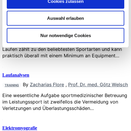
Cookies zulassen
Schmerzsyndrome häufig nicht…
Auswahl erlauben
Biomechanische Belastung
By
Prof. Dr. med. Kolja Gelse
,
Dr. med.
TRAINING
Nur notwendige Cookies
Sebastian Krinner
Laufen zählt zu den beliebtesten Sportarten und kann
praktisch überall mit einem Minimum an Equipment…
Laufanalysen
By
Zacharias Flore
,
Prof. Dr. med. Götz Welsch
TRAINING
Eine wesentliche Aufgabe sportmedizi­nischer Betreuung
im Leistungssport ist zweifellos die Vermeidung von
Verletzungen und Überlastungsschäden…
Elektromyografie