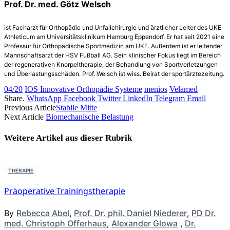
Prof. Dr. med. Götz Welsch
ist Facharzt für Orthopädie und Unfallchirurgie und ärztlicher Leiter des UKE
Athleticum am Universitätsklinikum Hamburg Eppendorf. Er hat seit 2021 eine
Professur für Orthopädische Sportmedizin am UKE. Außerdem ist er leitender
Mannschaftsarzt der HSV Fußball AG. Sein klinischer Fokus liegt im Bereich
der regenerativen Knorpeltherapie, der Behandlung von Sportverletzungen
und Überlastungsschäden. Prof. Welsch ist wiss. Beirat der sportärztezeitung.
04/20
IOS Innovative Orthopädie Systeme
menios
Velamed
Share.
WhatsApp
Facebook
Twitter
LinkedIn
Telegram
Email
Previous Article
Stabile Mitte
Next Article
Biomechanische Belastung
Weitere Artikel aus dieser
Rubrik
THERAPIE
Präoperative Trainingstherapie
By
Rebecca Abel
,
Prof. Dr. phil. Daniel Niederer
,
PD Dr.
med. Christoph Offerhaus
,
Alexander Glowa
,
Dr.