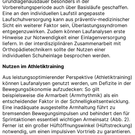
Grundlagenausdauer besonders in der
Vorbereitungsperiode auch über Basisläufe geschaffen.
Eine an den individuellen Laufstil angepasste
Laufschuhversorgung kann aus präventiv-medizinischer
Sicht ein weiterer Faktor sein, Überlastungssyndromen
entgegenzuwirken. Zudem können Laufanalysen erste
Hinweise zur Notwendigkeit einer Einlagenversorgung
liefern. In der interdisziplinären Zusammenarbeit mit
Orthopädietechnikern sollte der Nutzen einer
individuellen Schuheinlage besprochen werden.
Nutzen im Athletiktraining
Aus leistungsoptimierender Perspektive (Athletiktraining)
können Laufanalysen genutzt werden, um Defizite in der
Bewegungsökonomie aufzudecken: So gilt
beispielsweise die Armarbeit (Armrhythmik) als ein
entscheidender Faktor in der Schnelligkeitsentwicklung.
Eine inadäquate ausgestellte Armhaltung führt zu
bremsenden Bewegungsimpulsen und behindert den für
Sprintaktionen essentiell wichtigen Armeinsatz (Abb. 2).
Ferner ist ein großer Hüftöffnungswinkel (Hüftstreckung)
notwendig, um einen impulsiven Vortrieb zu garantieren.