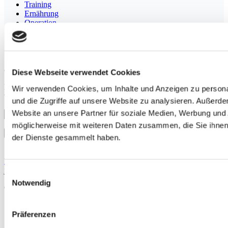
Training
Ernährung
Operation
Kardiologie
Applikation
Psychologie
Jetzt zum Newsletter anmelden
Diese Webseite verwendet Cookies
Mit unserem Newsletter keine Beiträge und Neuigkeiten mehr
Wir verwenden Cookies, um Inhalte und Anzeigen zu personal
verpassen.
und die Zugriffe auf unsere Website zu analysieren. Außerd
Website an unsere Partner für soziale Medien, Werbung und 
möglicherweise mit weiteren Daten zusammen, die Sie ihnen 
der Dienste gesammelt haben.
Mit der Anmeldung erklären Sie sich mit unserer
Datenschutzerklärung
einverstanden. Sie können den Newsletter
jederzeit abbestellen.
Einwilligungsauswahl
Notwendig
Copyright ©thesportGroup GmbH
Impressum
Cookie Einstellungen
Präferenzen
Datenschutzerklärung