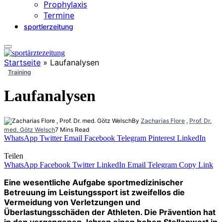
Prophylaxis
Termine
sportlerzeitung
Startseite
»
Laufanalysen
Training
Laufanalysen
By
Zacharias Flore
,
Prof. Dr.
med. Götz Welsch
7 Mins Read
WhatsApp
Twitter
Email
Facebook
Telegram
Pinterest
LinkedIn
Teilen
WhatsApp
Facebook
Twitter
LinkedIn
Email
Telegram
Copy Link
Eine wesentliche Aufgabe sportmedizi­nischer
Betreuung im Leistungssport ist zweifellos die
Vermeidung von Verletzungen und
Überlastungsschäden der Athleten. Die Prävention hat
in den vergangenen Jahren einen hohen Stellenwert in