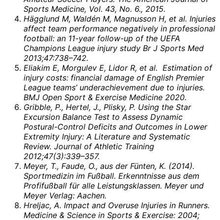
Sports Medicine, Vol. 43, No. 6., 2015.
Hägglund M, Waldén M, Magnusson H, et al. Injuries
affect team performance negatively in professional
football: an 11-year follow-up of the UEFA
Champions League injury study Br J Sports Med
2013;47:738–742.
Eliakim E, Morgulev E, Lidor R, et al. Estimation of
injury costs: financial damage of English Premier
League teams’ underachievement due to injuries.
BMJ Open Sport & Exercise Medicine 2020.
Gribble, P., Hertel, J., Plisky, P. Using the Star
Excursion Balance Test to Assess Dynamic
Postural-Control Deficits and Outcomes in Lower
Extremity Injury: A Literature and Systematic
Review. Journal of Athletic Training
2012;47(3):339–357.
Meyer, T., Faude, O., aus der Fünten, K. (2014).
Sportmedizin im Fußball. Erkenntnisse aus dem
Profifußball für alle Leistungsklassen. Meyer und
Meyer Verlag: Aachen.
Hreljac, A. Impact and Overuse Injuries in Runners.
Medicine & Science in Sports & Exercise: 2004;