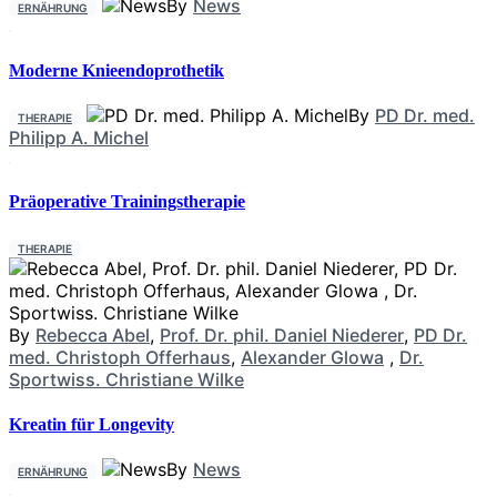
By
News
ERNÄHRUNG
Moderne Knieendoprothetik
By
PD Dr. med.
THERAPIE
Philipp A. Michel
Präoperative Trainingstherapie
THERAPIE
By
Rebecca Abel
,
Prof. Dr. phil. Daniel Niederer
,
PD Dr.
med. Christoph Offerhaus
,
Alexander Glowa
,
Dr.
Sportwiss. Christiane Wilke
Kreatin für Longevity
By
News
ERNÄHRUNG