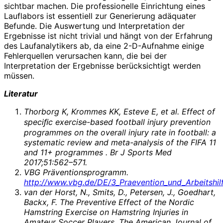
sichtbar machen. Die professionelle Einrichtung eines
Lauflabors ist essentiell zur Generierung adäquater
Befunde. Die Auswertung und Interpretation der
Ergebnisse ist nicht trivial und hängt von der Erfahrung
des Laufanalytikers ab, da eine 2-D-Aufnahme einige
Fehlerquellen verursachen kann, die bei der
Interpretation der Ergebnisse berücksichtigt werden
müssen.
Literatur
Thorborg K, Krommes KK, Esteve E, et al. Effect of
speciﬁc exercise-based football injury prevention
programmes on the overall injury rate in football: a
systematic review and meta-analysis of the FIFA 11
and 11+ programmes . Br J Sports Med
2017;51:562–571.
VBG Präventionsprogramm.
http://www.vbg.de/DE/3_Praevention_und_Arbeitshilf
van der Horst, N., Smits, D., Petersen, J., Goedhart,
Backx, F. The Preventive Effect of the Nordic
Hamstring Exercise on Hamstring Injuries in
Amateur Soccer Players. The American Journal of