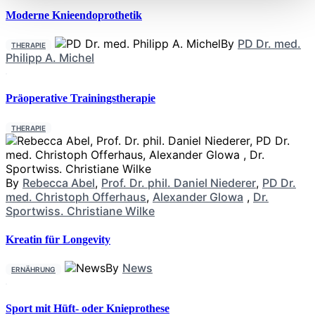
Moderne Knieendoprothetik
By
PD Dr. med.
THERAPIE
Philipp A. Michel
Präoperative Trainingstherapie
THERAPIE
By
Rebecca Abel
,
Prof. Dr. phil. Daniel Niederer
,
PD Dr.
med. Christoph Offerhaus
,
Alexander Glowa
,
Dr.
Sportwiss. Christiane Wilke
Kreatin für Longevity
By
News
ERNÄHRUNG
Sport mit Hüft- oder Knieprothese