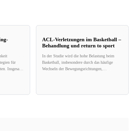
ing-
ACL-Verletzungen im Basketball –
Behandlung und return to sport
mkeit
In der Studie wird die hohe Belastung beim
tegien für
Basketball, insbesondere durch das häufige
ten. Insgesamt
Wechseln der Bewegungsrichtungen,
lnehmern
hervorgehoben, was Spieler anfällig...