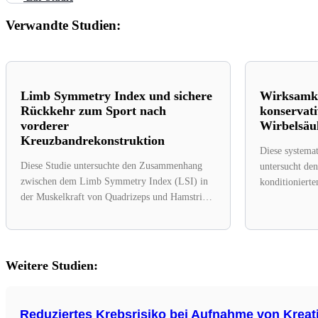
Verwandte Studien:
Limb Symmetry Index und sichere
Wirksamke
Rückkehr zum Sport nach
konservat
vorderer
Wirbelsäu
Kreuzbandrekonstruktion
Diese systema
Diese Studie untersuchte den Zusammenhang
untersucht de
zwischen dem Limb Symmetry Index (LSI) in
konditioniert
der Muskelkraft von Quadrizeps und Hamstrings
Behandlungsop
sowie Sprungtests...
Wirbelsäulenpa
Weitere Studien:
Reduziertes Krebsrisiko bei Aufnahme von Kreat