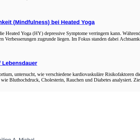
eit (Mindfulness) bei Heated Yoga
ie Heated Yoga (HY) depressive Symptome verringern kann. Während ber
sen Verbesserungen zugrunde liegen. Im Fokus standen dabei Achtsamk
uf Lebensdauer
rtium, untersucht, wie verschiedene kardiovaskuläre Risikofaktoren d
ie Bluthochdruck, Cholesterin, Rauchen und Diabetes analysiert. Ziel i
ilipp A. Michel