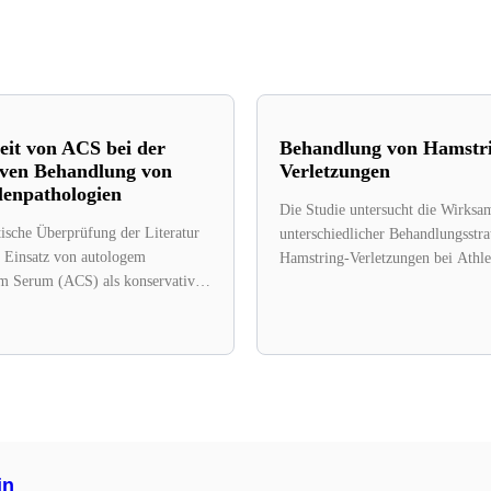
it von ACS bei der
Behandlung von Hamstr
iven Behandlung von
Verletzungen
lenpathologien
Die Studie untersucht die Wirksa
tische Überprüfung der Literatur
unterschiedlicher Behandlungsstra
n Einsatz von autologem
Hamstring-Verletzungen bei Athle
em Serum (ACS) als konservative
wurden 30 Studien mit 1.195 Tei
tion für
herangezogen, die...
thologien. ACS ist...
in