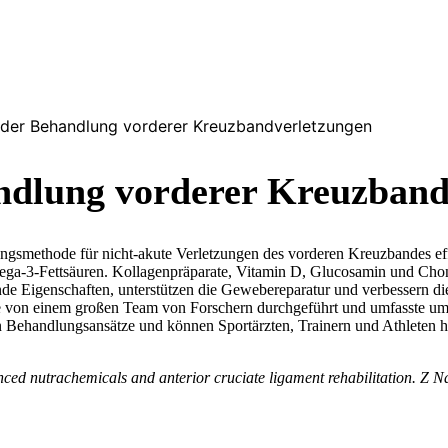
 der Behandlung vorderer Kreuzbandverletzungen
andlung vorderer Kreuzband
thode für nicht-akute Verletzungen des vorderen Kreuzbandes effekti
Omega-3-Fettsäuren. Kollagenpräparate, Vitamin D, Glucosamin und Ch
de Eigenschaften, unterstützen die Gewebereparatur und verbessern 
 von einem großen Team von Forschern durchgeführt und umfasste umf
en Behandlungsansätze und können Sportärzten, Trainern und Athleten he
ed nutrachemicals and anterior cruciate ligament rehabilitation. Z N