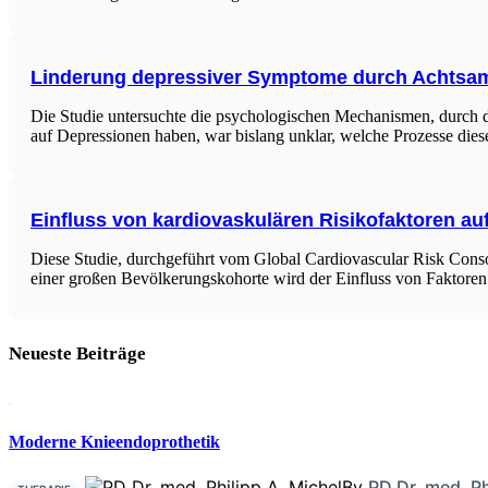
Linderung depressiver Symptome durch Achtsamk
Die Studie untersuchte die psychologischen Mechanismen, durch d
auf Depressionen haben, war bislang unklar, welche Prozesse die
Einfluss von kardiovaskulären Risikofaktoren a
Diese Studie, durchgeführt vom Global Cardiovascular Risk Conso
einer großen Bevölkerungskohorte wird der Einfluss von Faktoren w
Neueste Beiträge
Moderne Knieendoprothetik
By
PD Dr. med. Ph