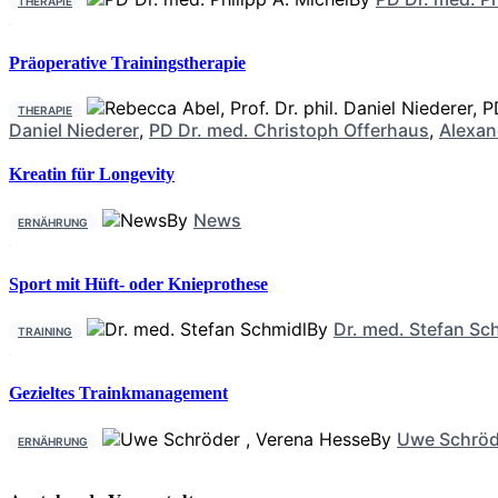
THERAPIE
Präoperative Trainingstherapie
THERAPIE
Daniel Niederer
,
PD Dr. med. Christoph Offerhaus
,
Alexan
Kreatin für Longevity
By
News
ERNÄHRUNG
Sport mit Hüft- oder Knieprothese
By
Dr. med. Stefan Sc
TRAINING
Gezieltes Trainkmanagement
By
Uwe Schröd
ERNÄHRUNG