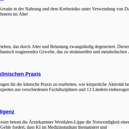
Kreatin in der Nahrung und dem Krebsrisiko unter Verwendung von Da
hmern im Alter
eben, das durch Alter und Belastung zwangsläufig degeneriert. Dieser L
chanisch reagierendes Gewebe, das zu strukturellen und metabolische
klinischen Praxis
n für die klinische Praxis zu erarbeiten, wie körperliche Aktivität be
Experten aus verschiedenen Fachdisziplinen und 13 Ländern einbezogen
ligenz
wesen betont die Ärztekammer Westfalen-Lippe die Notwendigkeit einer
hle fordert, dass KI im Medizinstudium thematisiert und