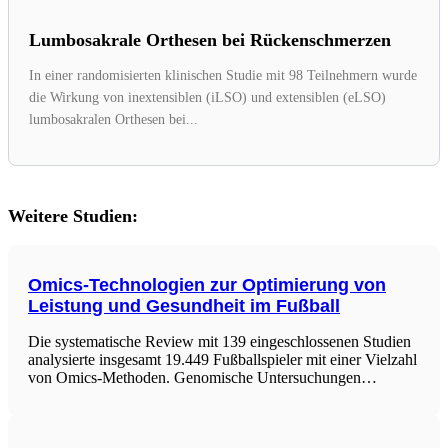
Lumbosakrale Orthesen bei Rückenschmerzen
In einer randomisierten klinischen Studie mit 98 Teilnehmern wurde
die Wirkung von inextensiblen (iLSO) und extensiblen (eLSO)
lumbosakralen Orthesen bei...
Weitere Studien:
Omics-Technologien zur Optimierung von
Leistung und Gesundheit im Fußball
Die systematische Review mit 139 eingeschlossenen Studien
analysierte insgesamt 19.449 Fußballspieler mit einer Vielzahl
von Omics-Methoden. Genomische Untersuchungen
identifizierten zahlreiche SNPs in Genen, die mit Ausdauer,
Kraft, Verletzungsanfälligkeit und kognitiven Aspekten
assoziiert sind, darunter ACE, ACTN3, COL5A1, NOS3 und