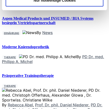
Nur notwendige Cookies
Aspen Medical Products und INSUMED / BIA Systems
besiegeln Vertriebspartnerschaft
By
News
ERNÄHRUNG
Moderne Knieendoprothetik
By
PD Dr. med.
THERAPIE
Philipp A. Michel
Präoperative Trainingstherapie
THERAPIE
By
Rebecca Abel
,
Prof. Dr. phil. Daniel Niederer
,
PD Dr.