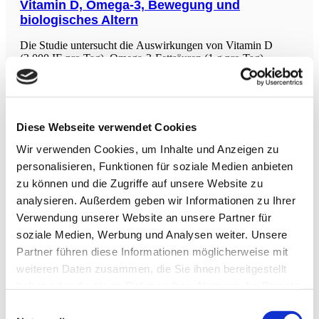
andere.
Vitamin D, Omega-3, Bewegung und
biologisches Altern
Die Studie untersucht die Auswirkungen von Vitamin D
(2.000 IE pro Tag), Omega-3-Fettsäuren (1 g pro Tag)
und/oder körperlicher Aktivität (home exercise) auf
epigenetische Marker des Alterns, bekannt als DNA-
Methylierungsuhren, in einer Population älterer Erwachsener
über einen Zeitraum von 3
Physische Inaktivität verursacht weltweit
Diese Webseite verwendet Cookies
signifikante Krankheitslast
Wir verwenden Cookies, um Inhalte und Anzeigen zu
Die weltweite Studie errechnete, dass physische Inaktivität
personalisieren, Funktionen für soziale Medien anbieten
6% der koronaren Herzerkrankungen, 7% des Typ-2-
zu können und die Zugriffe auf unsere Website zu
Diabetes, sowie jeweils 10% der Brust- und
analysieren. Außerdem geben wir Informationen zu Ihrer
Darmkrebserkrankungen verursacht. Zudem ist Inaktivität für
etwa 9% aller vorzeitigen Todesfälle verantwortlich, was
Verwendung unserer Website an unsere Partner für
mehr als 5,3 Millionen Todesfälle von insgesamt
soziale Medien, Werbung und Analysen weiter. Unsere
Mind-Body-Medizin:
Partner führen diese Informationen möglicherweise mit
Psychoneurophysiologische
weiteren Daten zusammen, die Sie ihnen bereitgestellt
Wirkmechanismen der Selbstheilung
haben oder die sie im Rahmen Ihrer Nutzung der Dienste
Die Mind-Body-Medizin (MBM) setzt auf Selbstwirksamkeit
gesammelt haben.
Einwilligungsauswahl
des Menschen, um Selbstheilungskräfte zu aktivieren. Der