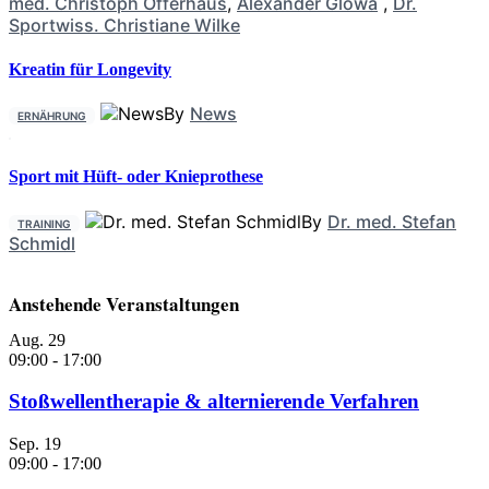
med. Christoph Offerhaus
,
Alexander Glowa
,
Dr.
Sportwiss. Christiane Wilke
Kreatin für Longevity
By
News
ERNÄHRUNG
Sport mit Hüft- oder Knieprothese
By
Dr. med. Stefan
TRAINING
Schmidl
Anstehende Veranstaltungen
Aug.
29
09:00
-
17:00
Stoßwellentherapie & alternierende Verfahren
Sep.
19
09:00
-
17:00