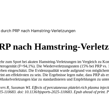
t durch PRP nach Hamstring-Verletzungen
RP nach Hamstring-Verlet
kehr zum Sport bei akuten Hamstring-Verletzungen im Vergleich zu Kont
 Heterogenität (I²=94,1%). Die Wiederverletzungsraten (15% bei PRP v
gegeben eingeschätzt. Die Evidenzqualität wurde aufgrund von möglichem
int am effektivsten zu sein. Die Ergebnisse legen nahe, dass PRP als e
Muskelverletzungen klar zu standardisieren und Empfehlungen zu unte
, Sussman WI. Effects of percutaneous platelet-rich plasma injection
025-110683. doi: 10.1136/bjsports-2025-110683. Epub ahead of print.