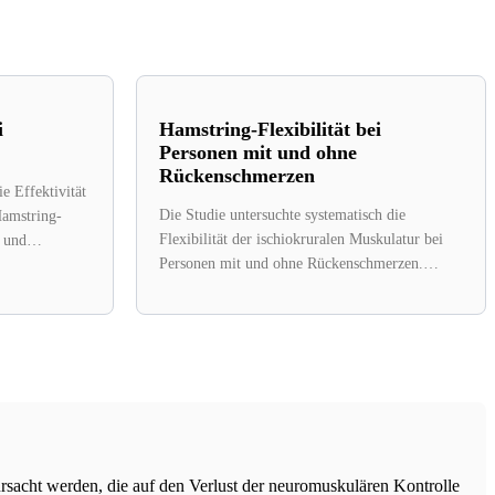
i
Hamstring-Flexibilität bei
Personen mit und ohne
Rückenschmerzen
e Effektivität
Die Studie untersuchte systematisch die
amstring-
Flexibilität der ischiokruralen Muskulatur bei
 und
Personen mit und ohne Rückenschmerzen.
ten mit
Dabei wurden zahlreiche Studien analysiert,...
e 14...
rsacht werden, die auf den Verlust der neuromuskulären Kontrolle