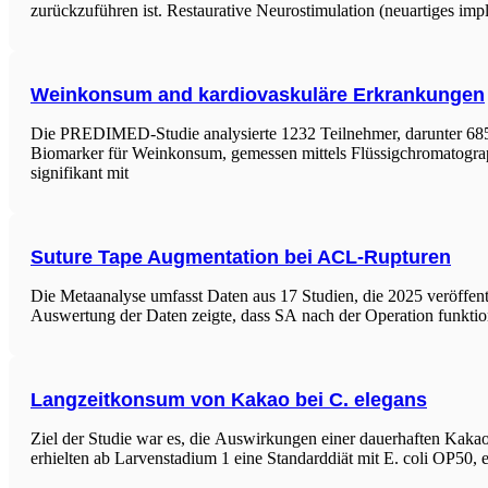
zurückzuführen ist. Restaurative Neurostimulation (neuartiges imp
Weinkonsum and kardiovaskuläre Erkrankungen
Die PREDIMED-Studie analysierte 1232 Teilnehmer, darunter 685 m
Biomarker für Weinkonsum, gemessen mittels Flüssigchromatograph
signifikant mit
Suture Tape Augmentation bei ACL-Rupturen
Die Metaanalyse umfasst Daten aus 17 Studien, die 2025 veröffen
Auswertung der Daten zeigte, dass SA nach der Operation funktio
Langzeitkonsum von Kakao bei C. elegans
Ziel der Studie war es, die Auswirkungen einer dauerhaften Kak
erhielten ab Larvenstadium 1 eine Standarddiät mit E. coli OP50