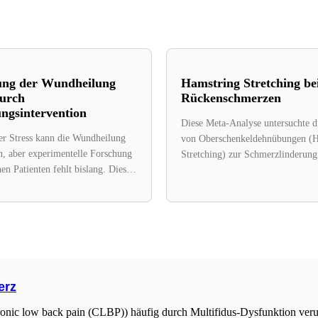
ung der Wundheilung
Hamstring Stretching be
urch
Rückenschmerzen
ngsintervention
Diese Meta-Analyse untersuchte di
er Stress kann die Wundheilung
von Oberschenkeldehnübungen (H
n, aber experimentelle Forschung
Stretching) zur Schmerzlinderung
hen Patienten fehlt bislang. Diese
Funktionsverbesserung bei Patien
kontrollierte Studie untersuchte
Rückenschmerzen. Die Analyse, di
erz
ronic low back pain (CLBP)) häufig durch Multifidus-Dysfunktion veru