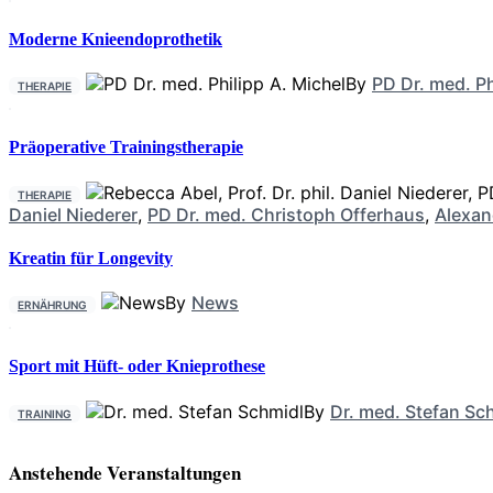
Moderne Knieendoprothetik
By
PD Dr. med. Ph
THERAPIE
Präoperative Trainingstherapie
THERAPIE
Daniel Niederer
,
PD Dr. med. Christoph Offerhaus
,
Alexan
Kreatin für Longevity
By
News
ERNÄHRUNG
Sport mit Hüft- oder Knieprothese
By
Dr. med. Stefan Sc
TRAINING
Anstehende Veranstaltungen