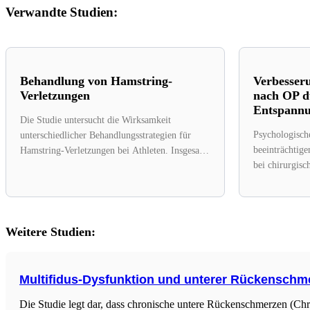
Verwandte Studien:
Behandlung von Hamstring-
Verbesser
Verletzungen
nach OP d
Entspannu
Die Studie untersucht die Wirksamkeit
Psychologisch
unterschiedlicher Behandlungsstrategien für
beeinträchtige
Hamstring-Verletzungen bei Athleten. Insgesamt
bei chirurgisc
wurden 30 Studien mit 1.195 Teilnehmern
randomisierte 
herangezogen, die...
eine...
Weitere Studien:
Multifidus-Dysfunktion und unterer Rückenschm
Die Studie legt dar, dass chronische untere Rückenschmerzen (Ch