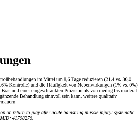
zungen
rollbehandlungen im Mittel um 8,6 Tage reduzieren (21,4 vs. 30,0
s. 16% Kontrolle) und die Häufigkeit von Nebenwirkungen (1% vs. 0%)
 Bias und einer eingeschränkten Präzision als von niedrig bis moderat
rgänzende Behandlung sinnvoll sein kann, weitere qualitativ
rmauern.
 on return-to-play after acute hamstring muscle injury: systematic
 PMID: 41708276.