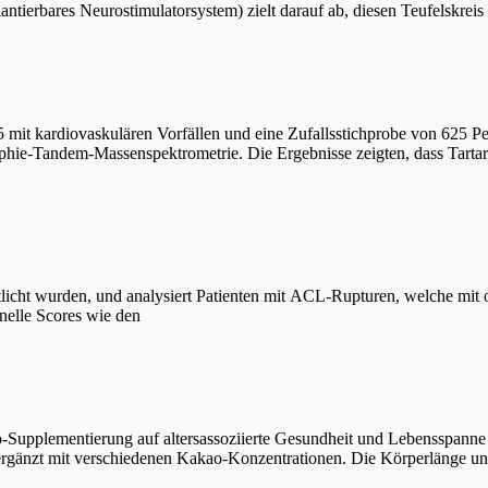
lantierbares Neurostimulatorsystem) zielt darauf ab, diesen Teufelskrei
it kardiovaskulären Vorfällen und eine Zufallsstichprobe von 625 Per
ie-Tandem-Massenspektrometrie. Die Ergebnisse zeigten, dass Tartari
tlicht wurden, und analysiert Patienten mit ACL-Rupturen, welche mit
nelle Scores wie den
ao-Supplementierung auf altersassoziierte Gesundheit und Lebensspan
, ergänzt mit verschiedenen Kakao-Konzentrationen. Die Körperlänge u