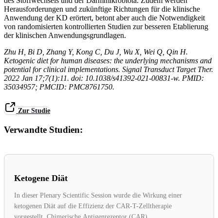
des Stoffwechsels und der Darmmikrobiota. Zudem werden
Herausforderungen und zukünftige Richtungen für die klinische
Anwendung der KD erörtert, betont aber auch die Notwendigkeit
von randomisierten kontrollierten Studien zur besseren Etablierung
der klinischen Anwendungsgrundlagen.
Zhu H, Bi D, Zhang Y, Kong C, Du J, Wu X, Wei Q, Qin H.
Ketogenic diet for human diseases: the underlying mechanisms and
potential for clinical implementations. Signal Transduct Target Ther.
2022 Jan 17;7(1):11. doi: 10.1038/s41392-021-00831-w. PMID:
35034957; PMCID: PMC8761750.
Zur Studie
Verwandte Studien:
Ketogene Diät
In dieser Plenary Scientific Session wurde die Wirkung einer
ketogenen Diät auf die Effizienz der CAR-T-Zelltherapie
vorgestellt. Chimerische Antigenrezeptor (CAR)...