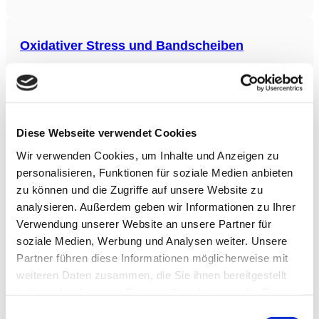
war signifikant mit Arthrose assoziiert (Odds Ratio 1,85; 95
% Konfidenzintervall 1,46-2,33; p < 0,001).
Oxidativer Stress und Bandscheiben
Die Studie mit dem Titel „Die Rolle von oxidativem Stress bei
mitochondrialer Dysfunktion und deren Bedeutung für die
Degeneration der Bandscheiben: Mechanismen und
therapeutische Strategien“ beschäftigt sich mit einer der
Hauptursachen für Rückenschmerzen – der Degeneration der
Diese Webseite verwendet Cookies
Bandscheiben (IVDD). Die
Smartphone-Nutzungsdauer & psychische
Wir verwenden Cookies, um Inhalte und Anzeigen zu
Gesundheit
personalisieren, Funktionen für soziale Medien anbieten
zu können und die Zugriffe auf unsere Website zu
Die Studie, ein randomisierter kontrollierter Versuch,
untersuchte die Auswirkungen der Reduzierung der
analysieren. Außerdem geben wir Informationen zu Ihrer
Smartphone-Nutzungsdauer auf die psychische Gesundheit
Verwendung unserer Website an unsere Partner für
bei 111 gesunden Studenten. Der Interventionsgruppe wurde
soziale Medien, Werbung und Analysen weiter. Unsere
auferlegt, die Bildschirmzeit für drei Wochen auf maximal
zwei Stunden pro Tag zu beschränken. Die Ergebnisse
Partner führen diese Informationen möglicherweise mit
Isoliertes Widerstandstraining (isolated
weiteren Daten zusammen, die Sie ihnen bereitgestellt
lumbar extension resistance exercises) bei
haben oder die sie im Rahmen Ihrer Nutzung der Dienste
Bandscheibenvorfällen
gesammelt haben.
Einwilligungsauswahl