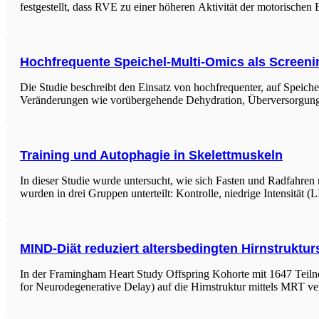
festgestellt, dass RVE zu einer höheren Aktivität der motorische
Hochfrequente Speichel-Multi-Omics als Screenin
Die Studie beschreibt den Einsatz von hochfrequenter, auf Speich
Veränderungen wie vorübergehende Dehydration, Überversorgung, 
Training und Autophagie in Skelettmuskeln
In dieser Studie wurde untersucht, wie sich Fasten und Radfahren 
wurden in drei Gruppen unterteilt: Kontrolle, niedrige Intensität (L
MIND-Diät reduziert altersbedingten Hirnstruktur
In der Framingham Heart Study Offspring Kohorte mit 1647 Teiln
for Neurodegenerative Delay) auf die Hirnstruktur mittels MRT 