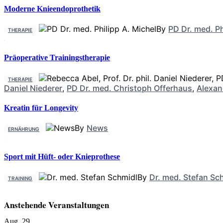
Moderne Knieendoprothetik
By
PD Dr. med. Ph
THERAPIE
Präoperative Trainingstherapie
THERAPIE
Daniel Niederer
,
PD Dr. med. Christoph Offerhaus
,
Alexan
Kreatin für Longevity
By
News
ERNÄHRUNG
Sport mit Hüft- oder Knieprothese
By
Dr. med. Stefan Sc
TRAINING
Anstehende Veranstaltungen
Aug.
29