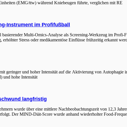
n Einheiten (EMG/ttw) während Kniebeugen führte, verglichen mit RE
g-Instrument im Profifußball
el basierender Multi-Omics-Analyse als Screening-Werkzeug im Profi-F
erhöhter Stress oder medikamentöse Einflüsse frühzeitig erkannt we
mit geringer und hoher Intensität auf die Aktivierung von Autophagie i
I) und hohe Intensität
schwund langfristig
ehmern wurde über eine mittlere Nachbeobachtungszeit von 12,3 Jahr
verfolgt. Der MIND-Diät-Score wurde anhand wiederholter Food-Freque