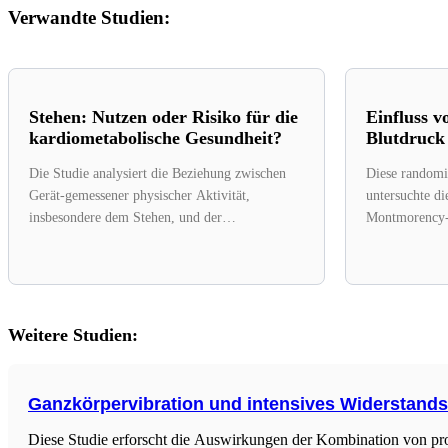
Verwandte Studien:
Stehen: Nutzen oder Risiko für die
Einfluss v
kardiometabolische Gesundheit?
Blutdruck
Die Studie analysiert die Beziehung zwischen
Diese randomis
Gerät-gemessener physischer Aktivität,
untersuchte d
insbesondere dem Stehen, und der
Montmorency-S
kardiometabolischen Gesundheit. Unter der
kardiometabol
Leitung des...
mit metabolis
Weitere Studien:
Ganzkörpervibration und intensives Widerstands
Diese Studie erforscht die Auswirkungen der Kombination von pr