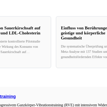
on Sauerkirschsaft auf
Einfluss von Berührunge
 und LDL-Cholesterin
geistige und körperliche
Gesundheit
ierte kontrollierte Pilotstudie
Die systematische Überprüfung un
ie Wirkung des Konsums von
Meta-Analyse mit 137 Studien unt
auerkirschsaft auf
gesundheitsfördernden Effekte vo
ische Marker bei Erwachsenen
Berührungsinterventionen. Die H
chem Syndrom. Die...
sind, dass Berührungen...
training
ogressivem Ganzkörper-Vibrationstraining (RVE) mit intensivem Wider