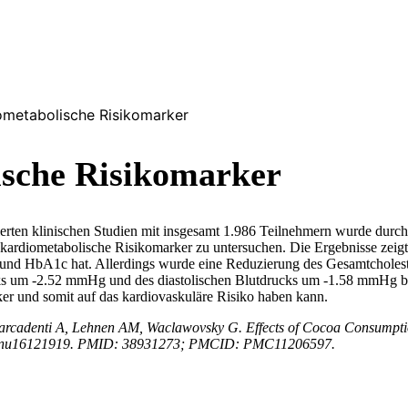
ometabolische Risikomarker
sche Risikomarker
erten klinischen Studien mit insgesamt 1.986 Teilnehmern wurde dur
ardiometabolische Risikomarker zu untersuchen. Die Ergebnisse zeigte
 und HbA1c hat. Allerdings wurde eine Reduzierung des Gesamtchole
ks um -2.52 mmHg und des diastolischen Blutdrucks um -1.58 mmHg be
r und somit auf das kardiovaskuläre Risiko haben kann.
 Marcadenti A, Lehnen AM, Waclawovsky G. Effects of Cocoa Consumpt
.3390/nu16121919. PMID: 38931273; PMCID: PMC11206597.