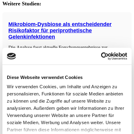
Weitere Studien:
Mikrobiom-Dysbiose als entscheidender
Risikofaktor für periprothetische
Gelenkinfektionen
Die Analyse fasst aktuelle Forschungsergebnisse zur
Bedeutung des menschlichen Mikrobioms bei
periprothetischen Gelenkinfektionen (Periprosthetic joint
infection – PJI) zusammen. Trotz Fortschritten in OP-
Techniken und Sterilisation steigt die Inzidenz von PJI, was
auf eine zunehmende Anzahl von Gelenkersatzoperationen
Diese Webseite verwendet Cookies
zurückzuführen ist. Die
Positive Rolle von Hafer auf Darmmikrobiom
Wir verwenden Cookies, um Inhalte und Anzeigen zu
und kardiovaskuläre Gesundheit
personalisieren, Funktionen für soziale Medien anbieten
In einer randomisierten, kontrollierten Studie wurde die
zu können und die Zugriffe auf unsere Website zu
präbiotische Wirkung von Hafer im Vergleich zu Reis auf
analysieren. Außerdem geben wir Informationen zu Ihrer
Blutlipide, das Darmmikrobiom und die Produktion von
kurzkettigen Fettsäuren bei Personen mit leicht erhöhten
Verwendung unserer Website an unsere Partner für
Cholesterinwerten untersucht. Die Ergebnisse zeigten, dass
soziale Medien, Werbung und Analysen weiter. Unsere
Hafer den Gehalt an
Partner führen diese Informationen möglicherweise mit
Achtsamkeitsatmungs-Meditation bei