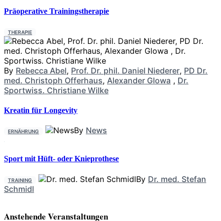
Präoperative Trainingstherapie
THERAPIE
By
Rebecca Abel
,
Prof. Dr. phil. Daniel Niederer
,
PD Dr.
med. Christoph Offerhaus
,
Alexander Glowa
,
Dr.
Sportwiss. Christiane Wilke
Kreatin für Longevity
By
News
ERNÄHRUNG
Sport mit Hüft- oder Knieprothese
By
Dr. med. Stefan
TRAINING
Schmidl
Anstehende Veranstaltungen