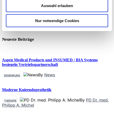
Test,
Myotoxizität von Lokalanästhetika
Auswahl erlauben
Die Untersuchung zeigt, dass alle getesteten Lokalanästhetika
myotoxisch sind, wobei Bupivacain die schwersten
Nur notwendige Cookies
Schädigungen hervorruft. Die myotoxischen Effekte sind
dosisabhängig und beinhalten eine erhöhte intrazelluläre
Ca2+-Konzentration, die zu Zellschäden führt. Während viele
lokale Anästhetika in der experimentellen Umgebung
Neueste Beiträge
signifikante Schäden
Aspen Medical Products und INSUMED / BIA Systems
besiegeln Vertriebspartnerschaft
By
News
ERNÄHRUNG
Moderne Knieendoprothetik
By
PD Dr. med.
THERAPIE
Philipp A. Michel