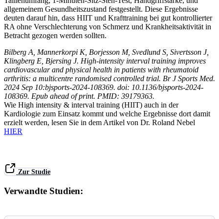
Taillenumfang, 1-Minuten-Sitz-Steh-Test, Handgriffstärke, und
allgemeinem Gesundheitszustand festgestellt. Diese Ergebnisse
deuten darauf hin, dass HIIT und Krafttraining bei gut kontrollierter
RA ohne Verschlechterung von Schmerz und Krankheitsaktivität in
Betracht gezogen werden sollten.
Bilberg A, Mannerkorpi K, Borjesson M, Svedlund S, Sivertsson J,
Klingberg E, Bjersing J. High-intensity interval training improves
cardiovascular and physical health in patients with rheumatoid
arthritis: a multicentre randomised controlled trial. Br J Sports Med.
2024 Sep 10:bjsports-2024-108369. doi: 10.1136/bjsports-2024-
108369. Epub ahead of print. PMID: 39179363.
Wie High intensity & interval training (HIIT) auch in der
Kardiologie zum Einsatz kommt und welche Ergebnisse dort damit
erzielt werden, lesen Sie in dem Artikel von Dr. Roland Nebel
HIER
Zur Studie
Verwandte Studien: