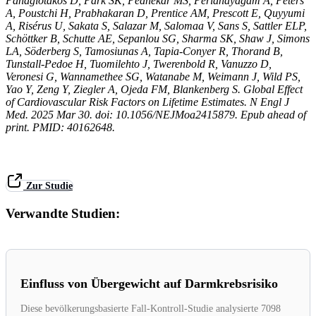
Panagiotakos D, Park SK, Pednekar MS, Perianayagam A, Peters
A, Poustchi H, Prabhakaran D, Prentice AM, Prescott E, Quyyumi
A, Risérus U, Sakata S, Salazar M, Salomaa V, Sans S, Sattler ELP,
Schöttker B, Schutte AE, Sepanlou SG, Sharma SK, Shaw J, Simons
LA, Söderberg S, Tamosiunas A, Tapia-Conyer R, Thorand B,
Tunstall-Pedoe H, Tuomilehto J, Twerenbold R, Vanuzzo D,
Veronesi G, Wannamethee SG, Watanabe M, Weimann J, Wild PS,
Yao Y, Zeng Y, Ziegler A, Ojeda FM, Blankenberg S. Global Effect
of Cardiovascular Risk Factors on Lifetime Estimates. N Engl J
Med. 2025 Mar 30. doi: 10.1056/NEJMoa2415879. Epub ahead of
print. PMID: 40162648.
Zur Studie
Verwandte Studien:
Einfluss von Übergewicht auf Darmkrebsrisiko
Diese bevölkerungsbasierte Fall-Kontroll-Studie analysierte 7098