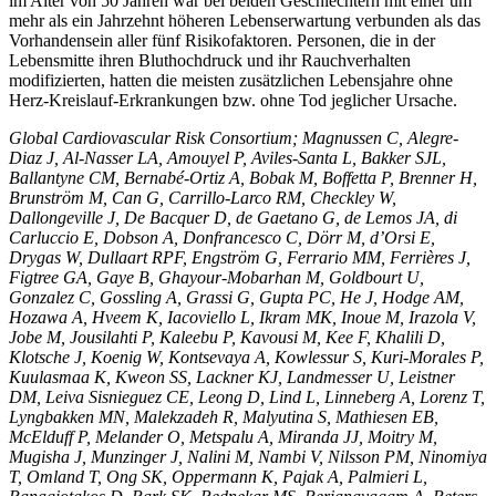
im Alter von 50 Jahren war bei beiden Geschlechtern mit einer um
mehr als ein Jahrzehnt höheren Lebenserwartung verbunden als das
Vorhandensein aller fünf Risikofaktoren. Personen, die in der
Lebensmitte ihren Bluthochdruck und ihr Rauchverhalten
modifizierten, hatten die meisten zusätzlichen Lebensjahre ohne
Herz-Kreislauf-Erkrankungen bzw. ohne Tod jeglicher Ursache.
Global Cardiovascular Risk Consortium; Magnussen C, Alegre-
Diaz J, Al-Nasser LA, Amouyel P, Aviles-Santa L, Bakker SJL,
Ballantyne CM, Bernabé-Ortiz A, Bobak M, Boffetta P, Brenner H,
Brunström M, Can G, Carrillo-Larco RM, Checkley W,
Dallongeville J, De Bacquer D, de Gaetano G, de Lemos JA, di
Carluccio E, Dobson A, Donfrancesco C, Dörr M, d’Orsi E,
Drygas W, Dullaart RPF, Engström G, Ferrario MM, Ferrières J,
Figtree GA, Gaye B, Ghayour-Mobarhan M, Goldbourt U,
Gonzalez C, Gossling A, Grassi G, Gupta PC, He J, Hodge AM,
Hozawa A, Hveem K, Iacoviello L, Ikram MK, Inoue M, Irazola V,
Jobe M, Jousilahti P, Kaleebu P, Kavousi M, Kee F, Khalili D,
Klotsche J, Koenig W, Kontsevaya A, Kowlessur S, Kuri-Morales P,
Kuulasmaa K, Kweon SS, Lackner KJ, Landmesser U, Leistner
DM, Leiva Sisnieguez CE, Leong D, Lind L, Linneberg A, Lorenz T,
Lyngbakken MN, Malekzadeh R, Malyutina S, Mathiesen EB,
McElduff P, Melander O, Metspalu A, Miranda JJ, Moitry M,
Mugisha J, Munzinger J, Nalini M, Nambi V, Nilsson PM, Ninomiya
T, Omland T, Ong SK, Oppermann K, Pajak A, Palmieri L,