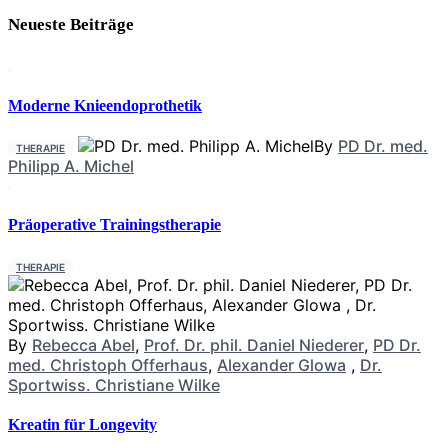
eingesetzt, zeigt die KD zunehmend therapeutisches Potenzial
Neueste Beiträge
für
Moderne Knieendoprothetik
By
PD Dr. med.
THERAPIE
Philipp A. Michel
Präoperative Trainingstherapie
THERAPIE
By
Rebecca Abel
,
Prof. Dr. phil. Daniel Niederer
,
PD Dr.
med. Christoph Offerhaus
,
Alexander Glowa
,
Dr.
Sportwiss. Christiane Wilke
Kreatin für Longevity