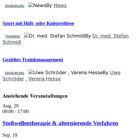
By
News
ERNÄHRUNG
Sport mit Hüft- oder Knieprothese
By
Dr. med. Stefan
TRAINING
Schmidl
Gezieltes Trainkmanagement
By
Uwe
ERNÄHRUNG
Schröder
,
Verena Hesse
Anstehende Veranstaltungen
Aug.
29
09:00
-
17:00
Stoßwellentherapie & alternierende Verfahren
Sep.
19