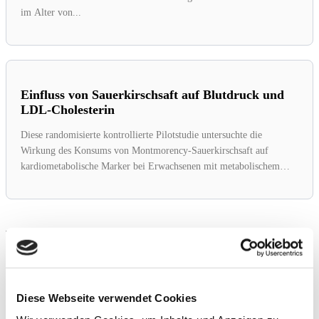
im Alter von...
Einfluss von Sauerkirschsaft auf Blutdruck und
LDL-Cholesterin
Diese randomisierte kontrollierte Pilotstudie untersuchte die
Wirkung des Konsums von Montmorency-Sauerkirschsaft auf
kardiometabolische Marker bei Erwachsenen mit metabolischem
Syndrom. Die...
Weitere Studien:
Orthesen können Schmerzen lindern und
Diese Webseite verwendet Cookies
Mobilität verbessern