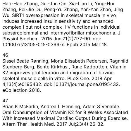
Hao-Hao Zhang, Gui-Jun Qin, Xia-Lian Li, Ying-Hui
Zhang, Pei-Jie Du, Peng-Yu Zhang, Yan-Yan Zhao, Jing
Wu. SIRT1 overexpression in skeletal muscle in vivo
induces increased insulin sensitivity and enhanced
complex I but not complex II-V functions in individual
subsarcolemmal and intermyofibrillar mitochondria. J
Physiol Biochem. 2015 Jun;71(2):177-90. doi:
10.1007/s13105-015-0396-x. Epub 2015 Mar 18.
46
Sissel Beate Rønning, Mona Elisabeth Pedersen, Ragnhild
Stenberg Berg, Bente Kirkhus , Rune Rødbotten. Vitamin
K2 improves proliferation and migration of bovine
skeletal muscle cells in vitro. PLoS One. 2018 Apr
4;13(4):e0195432. doi: 10.1371/journal.pone.0195432.
eCollection 2018.
47
Brian K McFarlin, Andrea L Henning, Adam S Venable.
Oral Consumption of Vitamin K2 for 8 Weeks Associated
With Increased Maximal Cardiac Output During Exercise.
Altern Ther Health Med. 2017 Jul;23(4):26-32.