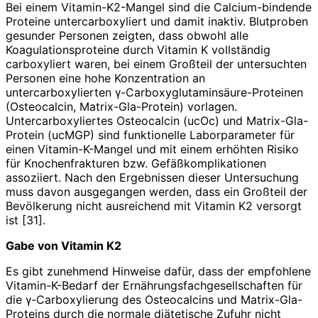
Bei einem Vitamin-K2-Mangel sind die Calcium-­bindende
Proteine untercarboxyliert und damit inaktiv. Blutproben
gesunder Personen zeigten, dass obwohl alle
Koagulationsproteine durch Vitamin K vollständig
carboxyliert waren, bei einem Großteil der untersuchten
Personen eine hohe Konzentration an
untercarboxylierten γ-Carboxyglutaminsäure-Proteinen
(Osteocalcin, Matrix-Gla-Protein) vorlagen.
Untercarboxyliertes Osteocalcin (ucOc) und Matrix-Gla-
Protein (ucMGP) sind funktionelle Laborparameter für
einen Vitamin-­K-Mangel und mit einem erhöhten Risiko
für Knochenfrakturen bzw. Gefäßkomplikationen
assoziiert. Nach den Ergebnissen dieser Untersuchung
muss davon ausgegangen werden, dass ein Großteil der
Bevölkerung nicht ausreichend mit Vitamin K2 versorgt
ist [31].
Gabe von Vitamin K2
Es gibt zunehmend Hinweise dafür, dass der empfohlene
Vitamin-K-Bedarf der Ernährungsfachgesellschaften für
die γ-Carboxylierung des Osteocalcins und Matrix-Gla-
Proteins durch die normale diätetische Zufuhr nicht