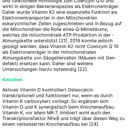
und funktionelle Homologie zum Coenzym Q10 und
wirkt in einigen Bakterienspezies als Elektronenträger.
Daher wurde Vitamin K2 eine essenzielle Funktion als
Elektronentransporter in den Mitochondrien
eukaryontischer Zellen zugeschrieben und in Bezug auf
die Mitochondrien die Rolle eines Q-Mimetikums,
welches die mitochondriale ATP-Produktion in der ­
Atmungskette unterstützt [21]. 2019 konnte jedoch
gezeigt werden, dass Vitamin K2 nicht Coenzym Q 10
als Elektronenträger in der ­mitochondrialen
Atmungskette von Säugetierzellen (Mäusen mit Gen­
defekt) ersetzen kann. Daher sind weitere
Untersuchungen hierzu notwendig [22].
Knochen
Aktives Vitamin D kontrolliert Osteocalcin
transkriptionell und funktioniert nur, wenn es durch
Vitamin K carboxyliert vorliegt. So ergänzen sich
Vitamin D und K synergistisch beim Knochenaufbau.
Vitamin K, vor allem MK-7, inhibiert wohl auch den
Transkriptionsfaktor NFκB und trägt über diesen Weg zu
einem verbesserten Knochenaufbau bei [24].