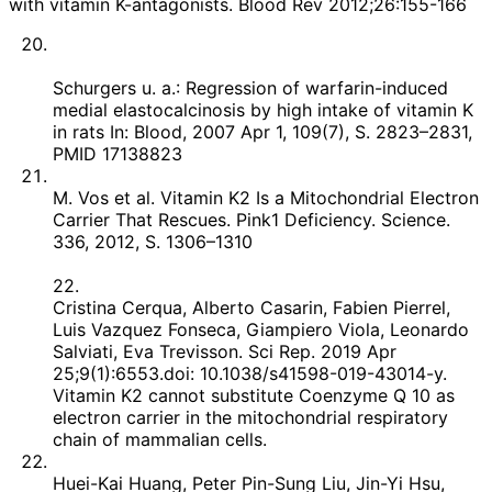
with vitamin K-antagonists. Blood Rev 2012;26:155-166
Schurgers u. a.: Regression of warfarin-induced
medial elastocalcinosis by high intake of vitamin K
in rats In: Blood, 2007 Apr 1, 109(7), S. 2823–2831,
PMID 17138823
M. Vos et al. Vitamin K2 Is a Mitochondrial Electron
Carrier That Rescues. Pink1 Deficiency. Science.
336, 2012, S. 1306–1310
22.
Cristina Cerqua, Alberto Casarin, Fabien Pierrel,
Luis Vazquez Fonseca, Giampiero Viola, Leonardo
Salviati, Eva Trevisson. Sci Rep. 2019 Apr
25;9(1):6553.doi: 10.1038/s41598-019-43014-y.
Vitamin K2 cannot substitute Coenzyme Q 10 as
electron carrier in the mitochondrial respiratory
chain of mammalian cells.
Huei-Kai Huang, Peter Pin-Sung Liu, Jin-Yi Hsu,