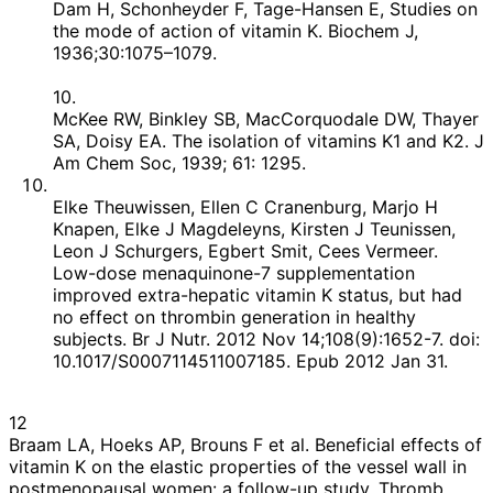
Dam H, Schonheyder F, Tage-Hansen E, Studies on
the mode of action of vitamin K. Biochem J,
1936;30:1075–1079.
10.
McKee RW, Binkley SB, MacCorquodale DW, Thayer
SA, Doisy EA. The isolation of vitamins K1 and K2. J
Am Chem Soc, 1939; 61: 1295.
Elke Theuwissen, Ellen C Cranenburg, Marjo H
Knapen, Elke J Magdeleyns, Kirsten J Teunissen,
Leon J Schurgers, Egbert Smit, Cees Vermeer.
Low-dose menaquinone-7 supplementation
improved extra-hepatic vitamin K status, but had
no effect on thrombin generation in healthy
subjects. Br J Nutr. 2012 Nov 14;108(9):1652-7. doi:
10.1017/S0007114511007185. Epub 2012 Jan 31.
12
Braam LA, Hoeks AP, Brouns F et al. Beneficial effects of
vitamin K on the elastic properties of the vessel wall in
postmenopausal women: a follow-up study. Thromb