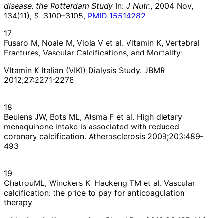
disease: the Rotterdam Study
In:
J Nutr.
, 2004 Nov,
134(11), S. 3100–3105,
PMID 15514282
17
Fusaro M, Noale M, Viola V et al. Vitamin K, Vertebral
Fractures, Vascular Calcifications, and Mortality:
VItamin K Italian (VIKI) Dialysis Study. JBMR
2012;27:2271-2278
18
Beulens JW, Bots ML, Atsma F et al. High dietary
menaquinone intake is associated with reduced
coronary calcification. Atherosclerosis 2009;203:489-
493
19
ChatrouML, Winckers K, Hackeng TM et al. Vascular
calcification: the price to pay for anticoagulation
therapy