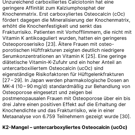
Unzureichend carboxiliertes Calciotonin hat eine
geringere Affinität zum Kalziumphosphat der
Knochenmatrix. Erst carboxyliertes Osteocalcin (cOc)
fördert dagegen die Mineralisierung der Knochenmatrix,
erhöht die Knochenfestigkeit und senkt das
Frakturrisiko. Patienten mit Vorhofflimmern, die nicht mit
Vitamin K antikoaguliert wurden, hatten ein geringeres
Osteoporoserisiko [23]. Ältere Frauen mit osteo-
porotischen Hüftfrakturen zeigten deutlich niedrigere
Serumkonzentrationen an Vitamin K [25]. Eine geringe
diätetische Vitamin-K-­Zufuhr und ein hoher Anteil an
untercarboxiliertem Osteocalcin (ucOc) sind
eigenständige Risikofaktoren für Hüftgelenkfrakturen
[27 – 29]. In Japan werden pharmakologische Dosen an
MK-4 (10 – 90 mg/d) standardmäßig zur Behandlung von
Osteoporose eingesetzt und zeigen bei
postmenopausalen Frauen mit Osteoporose über ein bis
drei Jahre einen positiven Effekt auf die Erhaltung der
Knochendichte und das Frakturrisiko, wie in einer
Metaanalyse von 6.759 Teilnehmern gezeigt wurde [30].
K2-Mangel – untercarboxyliertes Osteocalcin (ucOc)