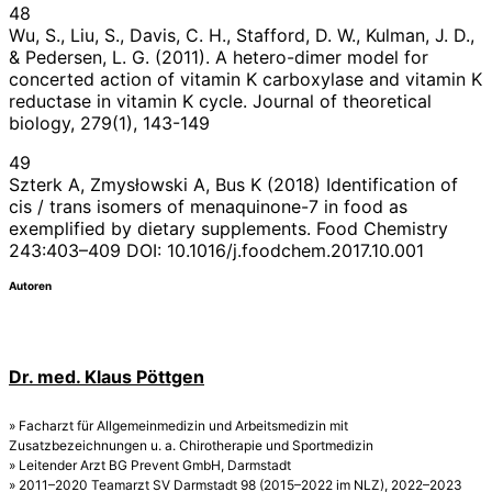
48
Wu, S., Liu, S., Davis, C. H., Stafford, D. W., Kulman, J. D.,
& Pedersen, L. G. (2011). A hetero-dimer model for
concerted action of vitamin K carboxylase and vitamin K
reductase in vitamin K cycle. Journal of theoretical
biology, 279(1), 143-149
49
Szterk A, Zmysłowski A, Bus K (2018) Identification of
cis / trans isomers of menaquinone-7 in food as
exemplified by dietary supplements. Food Chemistry
243:403–409 DOI: 10.1016/j.foodchem.2017.10.001
Autoren
Dr. med. Klaus Pöttgen
» Facharzt für Allgemeinmedizin und Arbeitsmedizin mit
Zusatzbezeichnungen u. a. Chirotherapie und Sportmedizin
» Leitender Arzt BG Prevent GmbH, Darmstadt
» 2011–2020 Teamarzt SV Darmstadt 98 (2015–2022 im NLZ), 2022–2023