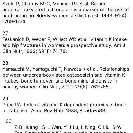
Szulc P, Chapuy M-C, Meunier PJ et al. Serum
undercarboxylated osteocalcin is a marker of the risk of
hip fracture in elderly women. J Clin Invest, 1993; 91(4):
1769-1774.
27
Feskanich D, Weber P, Willett WC et al. Vitamin K intake
and hip fractures in women: a prospective study. Am J
Clin Nutr, 1999; 69(1): 74-79.
28
Yamauchi M, Yamaguchi T, Nawata K et al. Relationships
between undercarboxylated osteocalcin and vitamin K
intakes, bone turnover, and bone mineral density in
healthy women. Clin Nutr, 2010; 29(6): 761-765.
29
Price PA. Role of vitamin-K-dependent proteins in bone
metabolism. Annu Rev Nutr, 1988; 8: 565-583.
Z-B Huang , S-L Wan, Y-J Lu, L Ning, C Liu, S-W
Fan. Does vitamin K2 play a role in the prevention