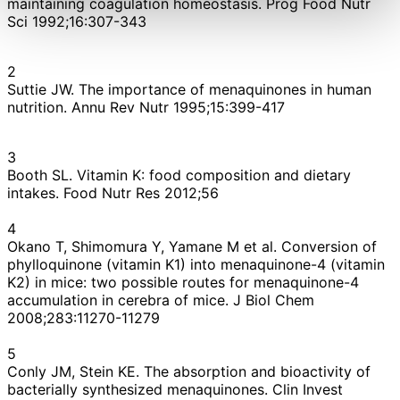
maintaining coagulation homeostasis. Prog Food Nutr
Sci 1992;16:307-343
2
Suttie JW. The importance of menaquinones in human
nutrition. Annu Rev Nutr 1995;15:399-417
3
Booth SL. Vitamin K: food composition and dietary
intakes. Food Nutr Res 2012;56
4
Okano T, Shimomura Y, Yamane M et al. Conversion of
phylloquinone (vitamin K1) into menaquinone-4 (vitamin
K2) in mice: two possible routes for menaquinone-4
accumulation in cerebra of mice. J Biol Chem
2008;283:11270-11279
5
Conly JM, Stein KE. The absorption and bioactivity of
bacterially synthesized menaquinones. Clin Invest