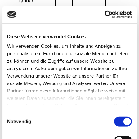
Januar
Abfall
21,9
33,4
45,2
23,8
43
29
in µg/l
Vitamin K 2: Bei 28 Teilnehmern der
Diese Webseite verwendet Cookies
Eingangsuntersuchung wurde bei 14 Spielern ein
erhöhtes ucOsteocalcin festgestellt. Dies ist ein Hinweis
Wir verwenden Cookies, um Inhalte und Anzeigen zu
auf Vitamin K2 Mangel.
personalisieren, Funktionen für soziale Medien anbieten
zu können und die Zugriffe auf unsere Website zu
Hier könnte eine Ernährungsberatung und ­Mikrobiom
(Darm) Untersuchung erfolgen. Die Gabe von Vitamin D
analysieren. Außerdem geben wir Informationen zu Ihrer
sollte mit K2 kombiniert werden.
Verwendung unserer Website an unsere Partner für
soziale Medien, Werbung und Analysen weiter. Unsere
Fazit
Partner führen diese Informationen möglicherweise mit
Vitamin K2 spielt neben seiner Wirkung für die
weiteren Daten zusammen, die Sie ihnen bereitgestellt
Knochengesundheit vermutlich auch eine wichtige
haben oder die sie im Rahmen Ihrer Nutzung der Dienste
Rolle beim Schutz der Arterienwände vor
gesammelt haben.
Verkalkung.
Einwilligungsauswahl
Vitamin K2 als MK7 in der trans-Form scheint die
Notwendig
beste Form der Supplementierung.
Keine Gabe von Vitamin K unter einer