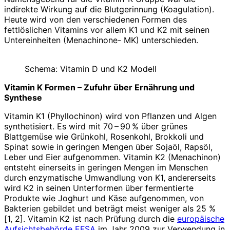
indirekte Wirkung auf die Blutgerinnung (Koagulation).
Heute wird von den verschiedenen Formen des
fettlöslichen Vitamins vor ­allem K1 und K2 mit seinen
Untereinheiten (Menachinone- MK) unterschieden.
Schema: Vitamin D und K2 Modell
Vitamin K Formen – Zufuhr über Ernährung und
Synthese
Vitamin K1 (Phyllochinon) wird von Pflanzen und Algen
synthetisiert. Es wird mit 70 – 90 % über grünes
Blattgemüse wie Grünkohl, Rosenkohl, Brokkoli und
Spinat sowie in geringen Mengen über Sojaöl, Rapsöl,
Leber und Eier aufgenommen. Vitamin K2 (Mena­chinon)
entsteht einerseits in geringen Mengen im Menschen
durch enzymatische Umwandlung von K1, andererseits
wird K2 in seinen Unterformen über fermentierte
Produkte wie Joghurt und Käse aufgenommen, von
Bakterien gebildet und beträgt meist weniger als 25 %
[1, 2]. Vitamin K2 ist nach Prüfung durch die
europäische
Aufsichtsbehörde EFSA
im Jahr 2009 zur Verwendung in