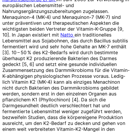
europäischen Lebensmittel- und
Nahrungsergänzungszubereitungen zugelassen.
Menaquinon-4 (MK-4) und Menaquinon-7 (MK-7) sind
unter präventiven und therapeutischen Aspekten die
wichtigsten beiden Vertreter der Vitamin-K-Gruppe [9,
10]. In Japan existiert mit
Natto
ein traditionelles
Lebensmittel aus Sojabohnen, das durch Bacillus subtilis
fermentiert wird und sehr hohe Gehalte an MK-7 enthält
[3]. 10 – 50 % des K2-Bedarfs wird durch bestimmte
überhaupt K2 produzierende Bakterien des Darmes
gedeckt [5, 6] und setzt eine gesunde individuellen
Zusammensetzung des Darmmikrobioms für die Vitamin-
K-abhängigen physiologischen Prozesse voraus. Ledig­
lich Vitamin K2 (MK-4) kann als einziges Menachinon
nicht durch Bakterien des Darmmikrobioms gebildet
werden, sondern erst in den einzelnen Organen aus
pflanzlichem K1 (Phyllochinon) [4]. Da sich die
Darmgesundheit deutlich verschlechtert hat und
fermentierte Lebensmittel weniger zugeführt werden,
bezweifeln Studien, dass die körpereigene Produktion
ausreicht, um den K2-Bedarf zu decken und gehen von
einem weit verbreiteten Vitamin-K2-Mangel in den