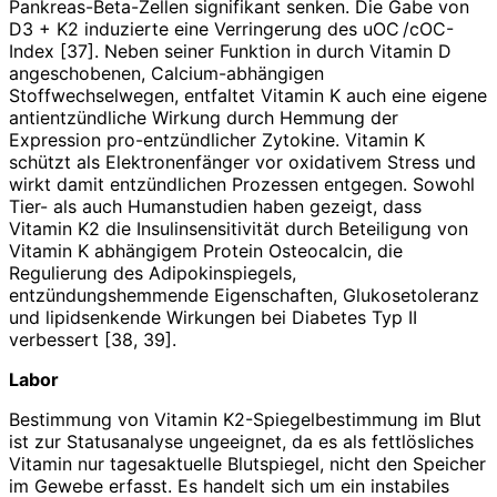
Pankreas-Beta-Zellen signifikant senken. Die Gabe von
D3 + K2 induzierte eine Verringerung des uOC /cOC-
Index [37]. Neben seiner Funktion in durch Vitamin D
angeschobenen, Calcium-­abhängigen
Stoffwechselwegen, entfaltet Vitamin K auch eine eigene
antientzündliche Wirkung durch Hemmung der
Expression pr­o-entzündlicher Zytokine. Vitamin K
schützt als Elektronenfänger vor oxidativem Stress und
wirkt damit entzündlichen Prozessen entgegen. Sowohl
Tier- als auch Humanstudien haben gezeigt, dass
Vitamin K2 die Insulinsensitivität durch Beteiligung von
Vitamin K abhängigem Protein Osteocalcin, die
Regulierung des Adipokinspiegels,
entzündungshemmende Eigenschaften, Glukosetoleranz
und lipidsenkende Wirkungen bei Diabetes Typ II
verbessert [38, 39].
Labor
Bestimmung von Vitamin K2-Spiegelbestimmung im Blut
ist zur Statusanalyse ungeeignet, da es als fettlösliches
Vitamin nur tagesaktuelle Blutspiegel, nicht den Speicher
im Gewebe erfasst. Es handelt sich um ein instabiles