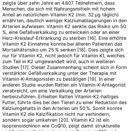
zeigte über zehn Jahre an 4.807 Teilnehmern, dass
Menschen, die sich mit Nahrungsmitteln mit hohem
Anteil an natürlichem Vita­min K2 (min. 32 µg täglich)
ernährten, deutlich weniger Kalziumablagerungen in den
Arterien aufwiesen. Vitamin K2 senkte das Risiko um 50
%, eine Gefäßverkalkung zu entwickeln oder an einer
Herz-Kreislauf-­Erkrankung zu sterben [16]. Eine erhöhte
Vitamin K2 Einnahme konnte bei älteren Patienten das
Mortalitätsrisiko um 25 % senken [18]. Dies zeigte sich
nur für Vitamin K2, nicht jedoch für Vitamin K1, welches
zum Teil in K2 umgewandelt wird, auch in weiteren
Studien [17]. Dieser Zusammenhang scheint sich in Form
verstärkter Gefäßverkalkung unter der Therapie mit
Vitamin-K-Antagonisten zu bestätigen [19]. In einer
anderen Studie wurden Ratten ein Vitamin-K-Antagonist
verabreicht, um eine Verkalkung der Arterien
herbeizuführen. Erhielten Ratten Vitamin-K2-haltiges
Futter, führte dies bei den Tieren zu einer Reduktion des
Kalziumgehalts in den Arterien um 50 %. Somit konnte
Vitamin K2 die Kalzifikation nicht nur verhindern,
sondern sogar umkehren [20]. Vitamin K2 ist ein
Isoprenoidchinon wie CoQ10, zeigt damit strukturelle