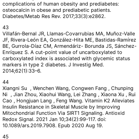
complications of human obesity and prediabetes:
osteocalcin in obese and prediabetic patients.
Diabetes/Metab Res Rev. 2017;33(3):e2862.
43
Villafán-Bernal JR, Llamas-Covarrubias MA, Muñoz-Valle
JF, Rivera-León EA, González-Hita ME, Bastidas-Ramírez
BE, Gurrola-Díaz CM, Armendáriz- Borunda JS, Sánchez-
Enríquez S. A cut-point value of uncarboxylated to
carboxylated index is associated with glycemic status
markers in type 2 diabetes. J Investig Med.
2014;62(1):33–6.
44
Xiangni Su , Wenchen Wang, Congwen Fang , Chunping
Ni , Jian Zhou, Xiaohui Wang, Lei Zhang , Xiaona Xu , Rui
Cao , Hongjuan Lang , Feng Wang. Vitamin K2 Alleviates
Insulin Resistance in Skeletal Muscle by Improving
Mitochondrial Function Via SIRT1 Signaling. Antioxid
Redox Signal. 2021 Jan 10;34(2):99-117. doi:
10.1089/ars.2019.7908. Epub 2020 Aug 19.
45