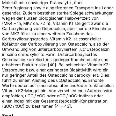
Molekül mit schwieriger Präanalytik, über
Zentrifugierung sowie eingefrorenen Transport ins Labor
gesendet. Zudem bestehen starke Spiegelschwankungen
wegen der kurzen biologischen Halbwertzeit von
(MK4 – 1h, MK7 ca. 72 h). Vitamin K1 steigert zwar die
Carboxylierung von Osteocalcin, aber nur die Einnahme
von MK7 führt zu einer weiteren Zunahme des
Carboxylierungsgrades. Vitamin K2 ist essenzieller
Kofaktor der Carboxylierung von Osteocalcin, also der
Umwandlung von untercarboxyliertem „uc“Osteocalcin
in seine carboxylierte Form. Untercarboxyliertes
Osteocalcin korreliert mit geringer Knochendichte und
erhöhtem Frakturrisiko [40]. Bei schlechter Vitamin K2-
Versorgung bzw. einer geringeren Bioaktivität wird ein
nur geringer Anteil des Osteocalcins car­boxyliert. Dies
führt zu einem Anstieg des ucOsteocalcins. Erhöhte
Werte deuten auf einen absoluten und/oder funktionellen
Vitamin K2-Mangel hin. Von verschiedenen Autoren wird
empfohlen, uOC / cOC oder cOC / uOC-Indizes oder
einen Index mit der Gesamtosteocalcin-Konzentration
(uOC / tOC) zu bestimmen [41 – 43].
Sport