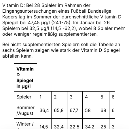
Vitamin D: Bei 28 Spieler im Rahmen der
Eingangsuntersuchungen eines Fußball Bundesliga
Kaders lag im Sommer der durchschnittliche Vitamin D
Spiegel bei 47,45 µg/l (24,1-75). Im Januar bei 26
Spielern bei 32,5 µg/l (14,5 -62,2), wobei 8 Spieler mehr
oder weniger regelmäßig supplementierten.
Bei nicht supplementierten Spielern soll die Tabelle an
sechs Spielern zeigen wie stark der Vitamin D Spiegel
abfallen kann.
Vitamin
D
Spiegel
in µg/l
Spieler
1
2
3
4
5
6
Sommer
36,4
65,8
67,7
58
69
62
/August
Winter /
14,5
32,4
22,5
34,2
25
33