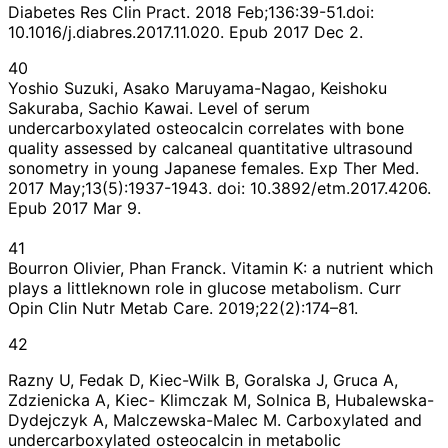
Diabetes Res Clin Pract. 2018 Feb;136:39-51.doi:
10.1016/j.diabres.2017.11.020. Epub 2017 Dec 2.
40
Yoshio Suzuki, Asako Maruyama-Nagao, Keishoku
Sakuraba, Sachio Kawai. Level of serum
undercarboxylated osteocalcin correlates with bone
quality assessed by calcaneal quantitative ultrasound
sonometry in young Japanese females. Exp Ther Med.
2017 May;13(5):1937-1943. doi: 10.3892/etm.2017.4206.
Epub 2017 Mar 9.
41
Bourron Olivier, Phan Franck. Vitamin K: a nutrient which
plays a littleknown role in glucose metabolism. Curr
Opin Clin Nutr Metab Care. 2019;22(2):174–81.
42
Razny U, Fedak D, Kiec-Wilk B, Goralska J, Gruca A,
Zdzienicka A, Kiec- Klimczak M, Solnica B, Hubalewska-
Dydejczyk A, Malczewska-Malec M. Carboxylated and
undercarboxylated osteocalcin in metabolic