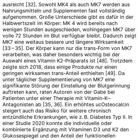
ausreicht [32]. Sowohl MK4 als auch MK7 werden aus
Nahrungsmitteln und Supplementen fast vollständig
aufgenommen. Große Unterschiede gibt es dafür in der
Halbwertszeit im Körper: MK 4 wird bereits nach
wenigen Stunden ausgeschieden, wohingegen MK7 über
volle 72 Stunden im Blut verfügbar bleibt. Dadurch zeigt
MK7 eine weitaus bessere und längere Wirksamkeit
[33 – 35]. Der Körper kann nur die trans-Form von MK7
verarbeiten, was daher besonders wichtig bei der
Auswahl eines Vitamin K2-Präparats ist [48]. Trotzdem
zeigte sich 2018, dass einige Produkte nur einen
geringen wirksamen trans-Anteil enthielten [49]. Da
unter täglicher Supplementierung von MK7 eine
signifikante Störung der Einstellung der Blutgerinnung
auftreten kann, raten Autoren von der Gabe bei
Patienten unter einer Therapie mit Vitamin-­K-­
Antagonisten ab [35, 36]. Ein erhöhtes uc­Osteocalcin
steigert auch das Risiko für weitere chronisch
entzündliche Erkrankungen, wie z. B. Diabetes Typ II. In
einer Studie 2020 konnte die individuelle oder
kombinierte Ergänzung mit Vitaminen D3 und K2 den
Glukosespiegel und den Anteil der funktionellen