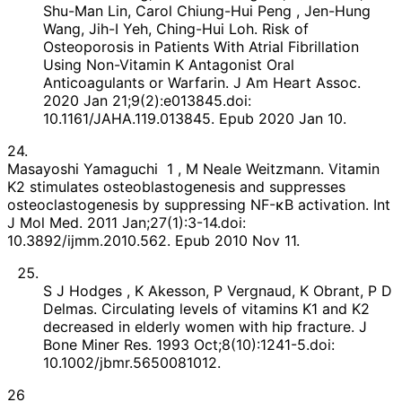
Shu-Man Lin, Carol Chiung-Hui Peng , Jen-Hung
Wang, Jih-I Yeh, Ching-Hui Loh. Risk of
Osteoporosis in Patients With Atrial Fibrillation
Using Non-Vitamin K Antagonist Oral
Anticoagulants or Warfarin. J Am Heart Assoc.
2020 Jan 21;9(2):e013845.doi:
10.1161/JAHA.119.013845. Epub 2020 Jan 10.
24.
Masayoshi Yamaguchi 1 , M Neale Weitzmann. Vitamin
K2 stimulates osteoblastogenesis and suppresses
osteoclastogenesis by suppressing NF-κB activation. Int
J Mol Med. 2011 Jan;27(1):3-14.doi:
10.3892/ijmm.2010.562. Epub 2010 Nov 11.
S J Hodges , K Akesson, P Vergnaud, K Obrant, P D
Delmas. Circulating levels of vitamins K1 and K2
decreased in elderly women with hip fracture. J
Bone Miner Res. 1993 Oct;8(10):1241-5.doi:
10.1002/jbmr.5650081012.
26