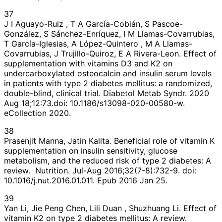
37
J I Aguayo-Ruiz , T A García-Cobián, S Pascoe-
González, S Sánchez-Enríquez, I M Llamas-Covarrubias,
T García-Iglesias, A López-Quintero , M A Llamas-
Covarrubias, J Trujillo-Quiroz, E A Rivera-Leon. Effect of
supplementation with vitamins D3 and K2 on
undercarboxylated osteocalcin and insulin serum levels
in patients with type 2 diabetes mellitus: a randomized,
double-blind, clinical trial. Diabetol Metab Syndr. 2020
Aug 18;12:73.doi: 10.1186/s13098-020-00580-w.
eCollection 2020.
38
Prasenjit Manna, Jatin Kalita. Beneficial role of vitamin K
supplementation on insulin sensitivity, glucose
metabolism, and the reduced risk of type 2 diabetes: A
review. Nutrition. Jul-Aug 2016;32(7-8):732-9. doi:
10.1016/j.nut.2016.01.011. Epub 2016 Jan 25.
39
Yan Li, Jie Peng Chen, Lili Duan , Shuzhuang Li. Effect of
vitamin K2 on type 2 diabetes mellitus: A review.