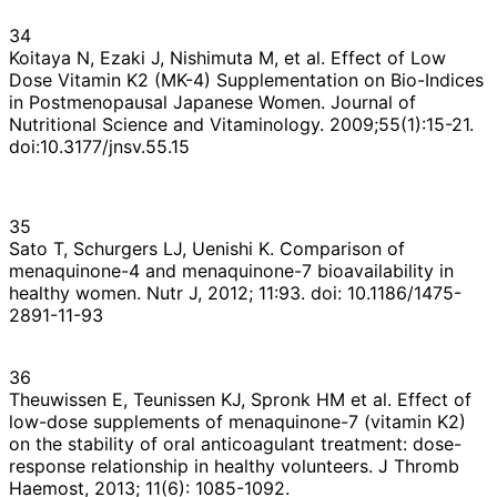
34
Koitaya N, Ezaki J, Nishimuta M, et al. Effect of Low
Dose Vitamin K2 (MK-4) Supplementation on Bio-Indices
in Postmenopausal Japanese Women. Journal of
Nutritional Science and Vitaminology. 2009;55(1):15-21.
doi:10.3177/jnsv.55.15
35
Sato T, Schurgers LJ, Uenishi K. Comparison of
menaquinone-4 and menaquinone-7 bioavailability in
healthy women. Nutr J, 2012; 11:93. doi: 10.1186/1475-
2891-11-93
36
Theuwissen E, Teunissen KJ, Spronk HM et al. Effect of
low-dose supplements of menaquinone-7 (vitamin K2)
on the stability of oral anticoagulant treatment: dose-
response relationship in healthy volunteers. J Thromb
Haemost, 2013; 11(6): 1085-1092.