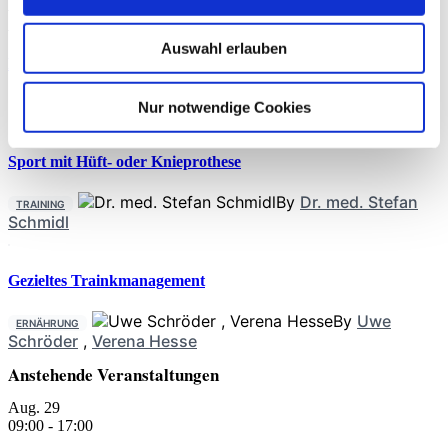
med. Christoph Offerhaus
,
Alexander Glowa
,
Dr.
Sportwiss. Christiane Wilke
Auswahl erlauben
Kreatin für Longevity
By
News
Nur notwendige Cookies
ERNÄHRUNG
Sport mit Hüft- oder Knieprothese
By
Dr. med. Stefan
TRAINING
Schmidl
Gezieltes Trainkmanagement
By
Uwe
ERNÄHRUNG
Schröder
,
Verena Hesse
Anstehende Veranstaltungen
Aug.
29
09:00
-
17:00