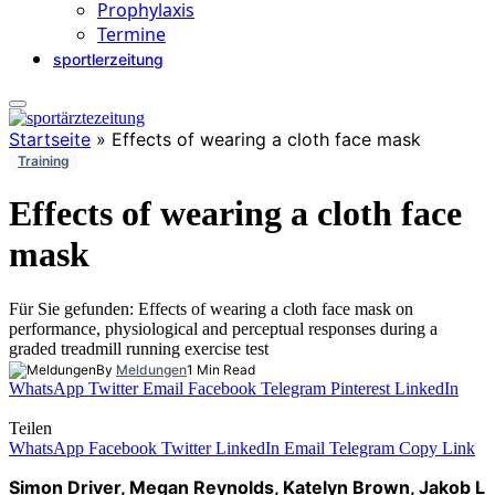
Prophylaxis
Termine
sportlerzeitung
Startseite
»
Effects of wearing a cloth face mask
Training
Effects of wearing a cloth face
mask
Für Sie gefunden: Effects of wearing a cloth face mask on
performance, physiological and perceptual responses during a
graded treadmill running exercise test
By
Meldungen
1 Min Read
WhatsApp
Twitter
Email
Facebook
Telegram
Pinterest
LinkedIn
Teilen
WhatsApp
Facebook
Twitter
LinkedIn
Email
Telegram
Copy Link
Simon Driver, Megan Reynolds, Katelyn Brown, Jakob L