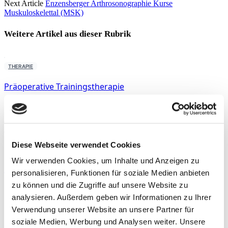
Next Article
Enzensberger Arthrosonographie Kurse
Muskuloskelettal (MSK)
Weitere Artikel aus dieser
Rubrik
THERAPIE
Präoperative Trainingstherapie
By
Rebecca Abel
,
Prof. Dr. phil. Daniel Niederer
,
PD Dr.
med. Christoph Offerhaus
,
Alexander Glowa
,
Dr.
Sportwiss. Christiane Wilke
Diese Webseite verwendet Cookies
TRAINING
Wir verwenden Cookies, um Inhalte und Anzeigen zu
Sport mit Hüft- oder Knieprothese
personalisieren, Funktionen für soziale Medien anbieten
zu können und die Zugriffe auf unsere Website zu
By
Dr. med. Stefan Schmidl
analysieren. Außerdem geben wir Informationen zu Ihrer
Verwendung unserer Website an unsere Partner für
THERAPIE
soziale Medien, Werbung und Analysen weiter. Unsere