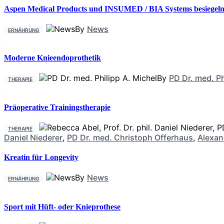
Aspen Medical Products und INSUMED / BIA Systems besiegeln 
By
News
ERNÄHRUNG
Moderne Knieendoprothetik
By
PD Dr. med. Ph
THERAPIE
Präoperative Trainingstherapie
THERAPIE
Daniel Niederer
,
PD Dr. med. Christoph Offerhaus
,
Alexan
Kreatin für Longevity
By
News
ERNÄHRUNG
Sport mit Hüft- oder Knieprothese