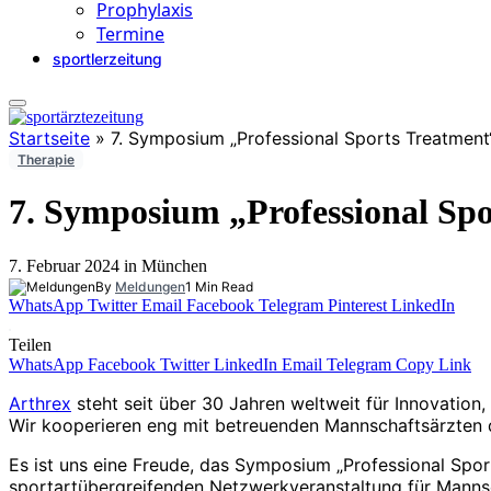
Prophylaxis
Termine
sportlerzeitung
Startseite
»
7. Symposium „Professional Sports Treatment
Therapie
7. Symposium „Professional Sp
7. Februar 2024 in München
By
Meldungen
1 Min Read
WhatsApp
Twitter
Email
Facebook
Telegram
Pinterest
LinkedIn
Teilen
WhatsApp
Facebook
Twitter
LinkedIn
Email
Telegram
Copy Link
Arthrex
steht seit über 30 Jahren weltweit für Innovation
Wir kooperieren eng mit betreuenden Mannschaftsärzten de
Es ist uns eine Freude, das Symposium „Professional Sport
sportartübergreifenden Netzwerkveranstaltung für Mannsc