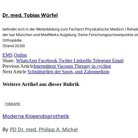
Dr. med. Tobias Würfel
befindet sich in der Weiterbildung zum Facharzt Physikalische Medizin / Reha
der Isar München und MedWorks Augsburg. Seine Forschungsschwerpunkte sind p
Orthopädie.
(Stand 2026)
EMS
Online
Share.
WhatsApp
Facebook
Twitter
LinkedIn
Telegram
Email
Previous Article
Intermittent Vacuum Therapy in cycling
Next Article
Schnittstellen der Sport- und Zahnmedizin
Weitere Artikel aus dieser
Rubrik
THERAPIE
Moderne Knieendoprothetik
By
PD Dr. med. Philipp A. Michel