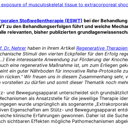
f exposure of musculoskeletal tissue to extracorporeal sh
rporalen Stoßwellentherapie (ESWT)
bei der Behandlung
ESWT zu den Behandlungserfolgen führt und welche Mec
lle relevanten, bisher publizierten grundlagenwissenscha
f. Dr. Nehrer
haben in ihrem Artikel
Regenerative Therapien –
hanische Stimuli den vierten Eckpfeiler für den Erfolg reg
(…) Eine interessante Anwendung zur Förderung der Knochen
 auch eine regenerative Maßnahme ist, um zum Erliegen g
eint ein guter Nährboden für innovative Reha-Protokolle 
 rücken.“ Wir freuen uns in diesem Zusammenhang sehr, von
n vorstellen zu dürfen und somit dieser Thematik noch meh
z- und Bewegungsapparat unterscheidet sich grundsätzlic
hanismen als Ansatzstelle für die jeweilige Therapie identi
hingegen wurde ursprünglich als sogenannte „Extrakorporale
sitiven Eigenschaften am Stütz- und Bewegungsapparat entd
eiche klinische Erfahrungen gewonnen. Daher ist die Suc
inisch sichtbaren Effekten mögliche Pathomechanismen abge