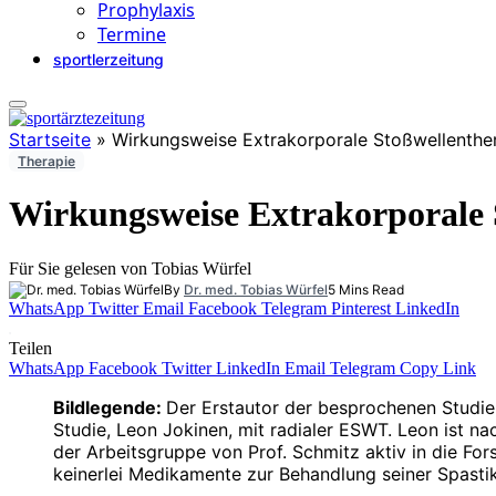
Prophylaxis
Termine
sportlerzeitung
Startseite
»
Wirkungsweise Extrakorporale Stoßwellenth
Therapie
Wirkungsweise Extrakorporale 
Für Sie gelesen von Tobias Würfel
By
Dr. med. Tobias Würfel
5 Mins Read
WhatsApp
Twitter
Email
Facebook
Telegram
Pinterest
LinkedIn
Teilen
WhatsApp
Facebook
Twitter
LinkedIn
Email
Telegram
Copy Link
Bildlegende:
Der Erstautor der besprochenen Studie,
Studie, Leon Jokinen, mit radialer ESWT. Leon ist n
der Arbeitsgruppe von Prof. Schmitz aktiv in die Fo
keinerlei Medikamente zur Behandlung seiner Spastik