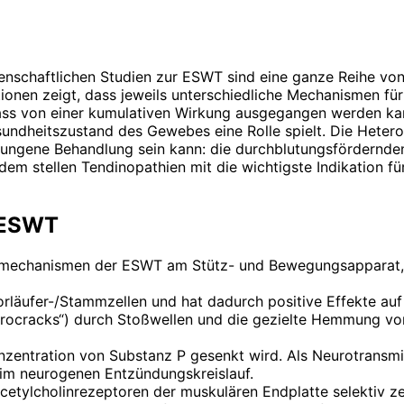
senschaftlichen Studien zur ESWT sind eine ganze Reihe vo
ionen zeigt, dass jeweils unterschiedliche Mechanismen für
ass von einer kumulativen Wirkung ausgegangen werden ka
undheitszustand des Gewebes eine Rolle spielt. Die Hetero
elungene Behandlung sein kann: die durchblutungsfördernd
zdem stellen Tendinopathien mit die wichtigste Indikation f
 ESWT
Wirkmechanismen der ESWT am Stütz- und Bewegungsapparat,
 Vorläufer-/Stammzellen und hat dadurch positive Effekte 
ocracks“) durch Stoßwellen und die gezielte Hemmung von 
zentration von Substanz P gesenkt wird. Als Neurotransmitt
im neurogenen Entzündungskreislauf.
cetylcholinrezeptoren der muskulären Endplatte selektiv z