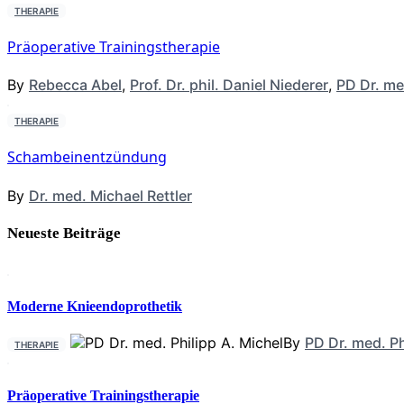
THERAPIE
Präoperative Trainingstherapie
By
Rebecca Abel
,
Prof. Dr. phil. Daniel Niederer
,
PD Dr. me
THERAPIE
Schambeinentzündung
By
Dr. med. Michael Rettler
Neueste Beiträge
Moderne Knieendoprothetik
By
PD Dr. med. Ph
THERAPIE
Präoperative Trainingstherapie