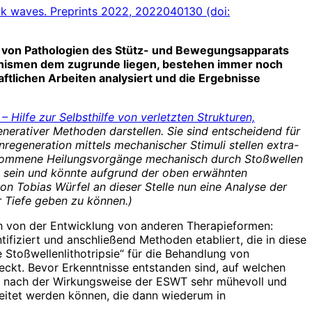
ock waves.
Preprints 2022, 2022040130 (doi:
 von Pathologien des Stütz- und Bewegungsapparats
hanismen dem zugrunde liegen, bestehen immer noch
ftlichen Arbeiten analysiert und die Ergebnisse
 Hilfe zur Selbsthilfe von verletzten Strukturen,
enerativer Methoden darstellen. Sie sind entscheidend für
regeneration mittels mechanischer Stimuli stellen extra-
ekommene Heilungsvorgänge mechanisch durch Stoßwellen
zu sein und könnte aufgrund der oben erwähnten
 Tobias Würfel an dieser Stelle nun eine Analyse der
r Tiefe geben zu können.)
h von der Entwicklung von anderen Therapieformen:
fiziert und anschließend Methoden etabliert, die in diese
 Stoßwellenlithotripsie“ für die Behandlung von
eckt. Bevor Erkenntnisse entstanden sind, auf welchen
he nach der Wirkungsweise der ESWT sehr mühevoll und
leitet werden können, die dann wiederum in