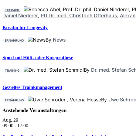
THERAPIE
Daniel Niederer
,
PD Dr. med. Christoph Offerhaus
,
Alexan
Kreatin für Longevity
By
News
ERNÄHRUNG
Sport mit Hüft- oder Knieprothese
By
Dr. med. Stefan Sc
TRAINING
Gezieltes Trainkmanagement
By
Uwe Schröd
ERNÄHRUNG
Anstehende Veranstaltungen
Aug.
29
09:00
-
17:00