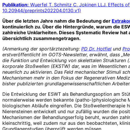
Publikation:
Wuerfel T, Schmitz C, Jokinen LLJ.
Effects o
10.20944/preprints202204.0130.v1)
Über die letzten Jahre nahm die Bedeutung der
Extrako
kontinuierlich zu. Über die Hintergründe, warum die 
zahlreiche Unklarheiten. Dieses Systematic Review hat a
übersichtlich zusammengetragen.
(Anmerkung der sportärztezeitung:
PD Dr. Hotfiel
und
Pro
erstveröffentlicht im GOTS-Newsletter, erwähnt, dass „Mec
die Funktion und Entwicklung von skelettalen Strukturen 
korporale Stoßwellen (EKSTW) dar, was im Wesentlichen
neuerlich zu aktivieren.
Das Feld mechanischer Stimuli sch
Mechanismen mehr in den Fokus der Regenerativen Medizin
bisher publizierten grundlagenwissenschaftlichen Arbeite
Die Entwicklung der ESWT als Behandlungsoption am Stüt
normalerweise werden bekannte (patho-)physiologische Mec
biologischen Abläufe eingreifen. Die Stoßwellentherapie 
Nierensteinen entwickelt und nur zufällig wurden die po
Mechanismen der Behandlungserfolg beruht, wurden zahlr
kleinschrittig, weil zudem nur aus den beobachteten, kl
Grundlagenstudien überprüft werden müssen.