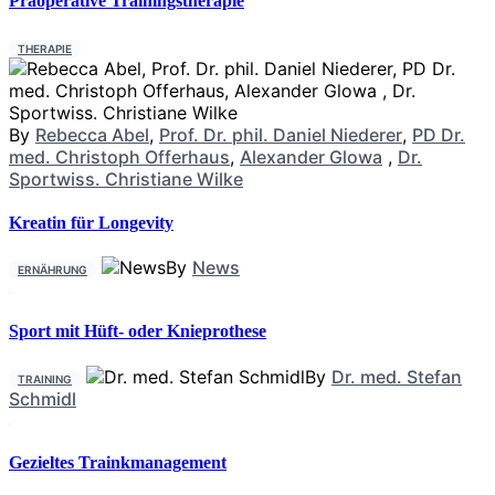
Präoperative Trainingstherapie
THERAPIE
By
Rebecca Abel
,
Prof. Dr. phil. Daniel Niederer
,
PD Dr.
med. Christoph Offerhaus
,
Alexander Glowa
,
Dr.
Sportwiss. Christiane Wilke
Kreatin für Longevity
By
News
ERNÄHRUNG
Sport mit Hüft- oder Knieprothese
By
Dr. med. Stefan
TRAINING
Schmidl
Gezieltes Trainkmanagement