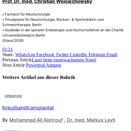
Prof. Dr. med. Christian Woiciechowsky
» Facharzt für Neurochirurgie
» Privatpraxis für Neurochirurgie, Rücken- & Sportmedizin und
Schmerztherapie, Berlin
» Ausbilder in der spinalen Endoskopie und Hochschullehrer an der Charité
Universitätsmedizin Berlin
(Stand 2026)
01/21
Share.
WhatsApp
Facebook
Twitter
LinkedIn
Telegram
Email
Previous Article
Laser beim eingewachsenen Nagel
Next Article
Powertool Atmung
Weitere Artikel aus dieser
Rubrik
OPERATION
Kreuzbandtransplantat
By
Mohammad Ali Alshrouf
,
Dr. med. Markus Leyh