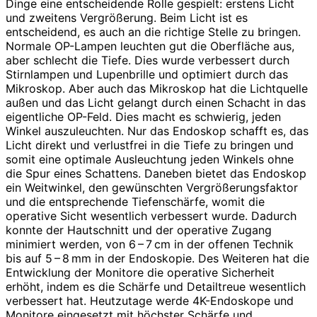
Dinge eine entscheidende Rolle gespielt: erstens Licht
und zweitens Vergrößerung. Beim Licht ist es
entscheidend, es auch an die richtige Stelle zu bringen.
Normale OP-Lampen leuchten gut die Oberfläche aus,
aber schlecht die Tiefe. Dies wurde verbessert durch
Stirnlampen und Lupenbrille und optimiert durch das
Mikroskop. Aber auch das Mikroskop hat die Lichtquelle
außen und das Licht gelangt durch einen Schacht in das
eigentliche OP-Feld. Dies macht es schwierig, jeden
Winkel auszuleuchten. Nur das Endoskop schafft es, das
Licht direkt und verlustfrei in die Tiefe zu bringen und
somit eine optimale Ausleuchtung jeden Winkels ohne
die Spur eines Schattens. Daneben bietet das Endoskop
ein Weitwinkel, den gewünschten Vergrößerungsfaktor
und die entsprechende Tiefenschärfe, womit die
operative Sicht wesentlich verbessert wurde. Dadurch
konnte der Hautschnitt und der operative Zugang
minimiert werden, von 6 – 7 cm in der ­offenen Technik
bis auf 5 – 8 mm in der Endoskopie. Des Weiteren hat die
Entwicklung der Monitore die operative Sicherheit
erhöht, indem es die Schärfe und Detailtreue wesentlich
verbessert hat. Heutzutage werde 4K-Endoskope und
Monitore eingesetzt mit höchster Schärfe und