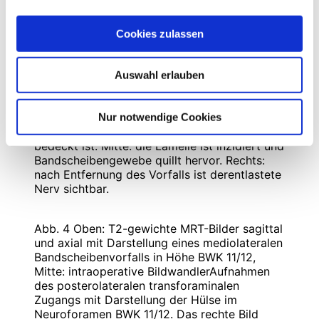
Cookies zulassen
Abb. 3 Blick durch das Endoskop beim
interlaminären Zugang. Links: nach Eröffnung
des gelben Bandes, Blick in den Spinalkanal.
Auswahl erlauben
Man sieht oben den ausge­spannten, unter
Druck befindlichen Nerven und drunter den
Bandscheibenvorfall, der noch von einer
Nur notwendige Cookies
dünnen Lamelle des hinteren Längsbands
bedeckt ist. Mitte: die Lamelle ist inzidiert und
Bandscheibengewebe quillt hervor. Rechts:
nach Entfernung des Vorfalls ist derentlastete
Nerv sichtbar.
Abb. 4 Oben: T2-gewichte MRT-Bilder sagittal
und axial mit Darstellung eines mediolateralen
Bandscheibenvorfalls in Höhe BWK 11/12,
Mitte: intraoperative BildwandlerAufnahmen
des posterolateralen transforaminalen
Zugangs mit Darstellung der Hülse im
Neuroforamen BWK 11/12. Das rechte Bild