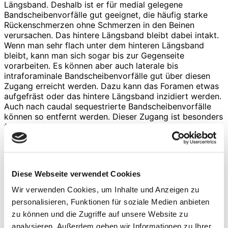
Längsband. Deshalb ist er für medial gelegene
Bandscheibenvorfälle gut geeignet, die häufig starke
Rückenschmerzen ohne Schmerzen in den Beinen
verursachen. Das hintere Längsband bleibt dabei intakt.
Wenn man sehr flach unter dem hinteren Längsband
bleibt, kann man sich sogar bis zur Gegenseite
vorarbeiten. Es können aber auch laterale bis
intraforaminale Bandscheibenvorfälle gut über diesen
Zugang erreicht werden. Dazu kann das Foramen etwas
aufgefräst oder das hintere Längsband inzidiert werden.
Auch nach caudal sequestrierte Bandscheibenvorfälle
können so entfernt werden. Dieser Zugang ist besonders
für Vorfälle in Höhe LWK 4/5 und 3/4 geeignet. In Höhe
LWK 5/SWK1 stört das Becken und oberhalb von LWK
3/4 kann es Probleme mit der Niere geben. Im Bereich
der Brustwirbelsäule (BWS) ist der Zugang eingeschränkt
auch möglich, erfordert aber sehr viel Erfahrung, da man
Diese Webseite verwendet Cookies
extrapleural vorgehen muss. An der Halswirbelsäule
(HWS) findet der Zugang keine Anwendung. Für intra-
Wir verwenden Cookies, um Inhalte und Anzeigen zu
oder extraforaminale Bandscheibenvorfälle ist der
personalisieren, Funktionen für soziale Medien anbieten
posterolaterale transforaminale Zugang geeignet. Dabei
zu können und die Zugriffe auf unsere Website zu
ist der Weg zum Neuroforamen von schräg oben (ca.
analysieren. Außerdem geben wir Informationen zu Ihrer