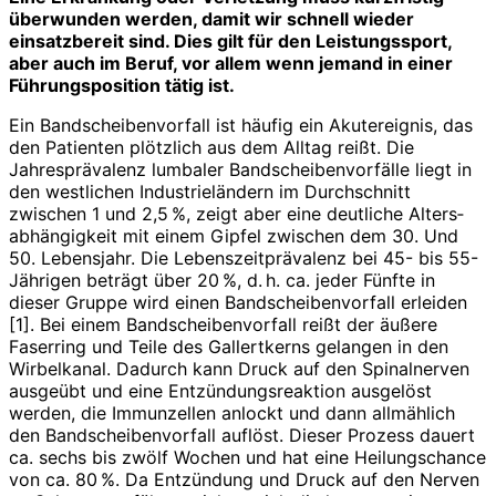
überwunden werden, damit wir schnell wieder
einsatz­bereit sind. Dies gilt für den Leistungssport,
aber auch im Beruf, vor allem wenn jemand in einer
Führungsposition tätig ist.
Ein Bandscheibenvorfall ist häufig ein Akut­ereignis, das
den Patienten plötzlich aus dem Alltag reißt. Die
Jahresprävalenz lumbaler Bandscheibenvorfälle liegt in
den westlichen Industrieländern im Durchschnitt
zwischen 1 und 2,5 %, zeigt aber eine deutliche Alters­
abhängigkeit mit einem Gipfel zwischen dem 30. Und
50. Lebensjahr. Die Lebenszeitprävalenz bei 45- bis 55-
Jährigen beträgt über 20 %, d. h. ca. jeder Fünfte in
dieser Gruppe wird einen Bandscheibenvorfall erleiden
[1]. Bei einem Bandscheibenvorfall reißt der äußere
Faserring und Teile des Gallertkerns gelangen in den
Wirbelkanal. Dadurch kann Druck auf den Spinalnerven
ausgeübt und eine Entzündungsreaktion ausgelöst
werden, die Immunzellen anlockt und dann allmählich
den Bandscheibenvorfall auflöst. Dieser Prozess dauert
ca. sechs bis zwölf Wochen und hat eine Heilungschance
von ca. 80 %. Da Entzündung und Druck auf den Nerven