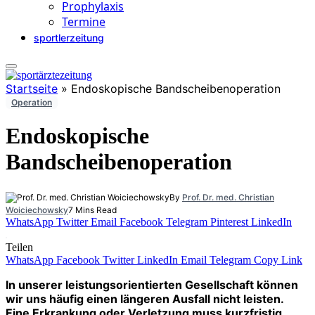
Prophylaxis
Termine
sportlerzeitung
Startseite
»
Endoskopische Bandscheibenoperation
Operation
Endoskopische
Bandscheibenoperation
By
Prof. Dr. med. Christian
Woiciechowsky
7 Mins Read
WhatsApp
Twitter
Email
Facebook
Telegram
Pinterest
LinkedIn
Teilen
WhatsApp
Facebook
Twitter
LinkedIn
Email
Telegram
Copy Link
In unserer leistungsorientierten Gesellschaft können
wir uns häufig einen längeren Ausfall nicht leisten.
Eine Erkrankung oder Verletzung muss kurzfristig