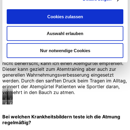
Patienten einfache und handliche Widerstandtrainer wie
den Relaxator und Ultrabreathe oder technisch
ausgereifte Varianten mit zahlreichen Einstellungen wie
Cookies zulassen
den POWERBreathe. Aus dem funktionellen Training
wissen wir, dass ein gewisser Widerstand oftmals
Auswahl erlauben
hilfreich beim Erlernen von Bewegungsmustern ist. Das
gilt natürlich gleichermaßen für die Atmung. Ich setze
Atemtrainer deshalb gerne als wertvolle Unterstützung
Nur notwendige Cookies
ein. Die Voraussetzung ist die grundlegende
Beherrschung der Atemtechniken. Wird diese zu Beginn
nicht beherrscht, kann ich einen Atemgürtel empfehlen.
Dieser kann gezielt zum Atemtraining aber auch zur
generellen Wahrnehmungsverbesserung eingesetzt
werden. Durch den sanften Druck beim Tragen im Alltag,
erinnert der Atemgürtel Patienten wie Sportler daran,
vermehrt in den Bauch zu atmen.
Foto:
Foto:
Ludwig
Ludwig
Foto:
Foto:
Artzt
Artzt
Ludwig
Ludwig
GmbH
GmbH
Artzt
Artzt
Bei welchen Krankheitsbildern teste ich die Atmung
GmbH
GmbH
regelmäßig?