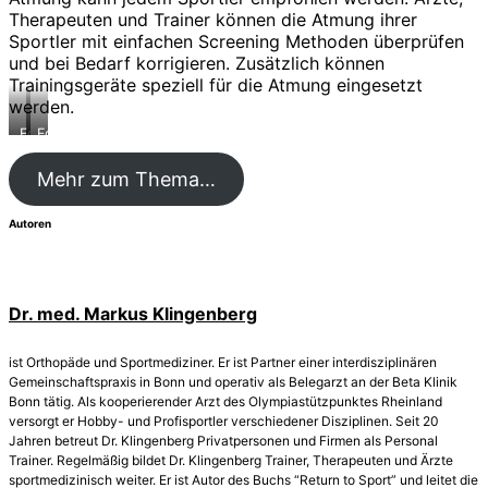
Therapeuten und Trainer können die Atmung ihrer
Sportler mit einfachen Screening Methoden überprüfen
und bei Bedarf korrigieren. Zusätzlich können
Trainingsgeräte speziell für die Atmung eingesetzt
werden.
Foto:
Foto:
Ludwig
Ludwig
Artzt
Artzt
Mehr zum Thema…
GmbH
GmbH
Autoren
Dr. med. Markus Klingenberg
ist Orthopäde und Sportmediziner. Er ist Partner einer interdisziplinären
Gemeinschaftspraxis in Bonn und operativ als Belegarzt an der Beta Klinik
Bonn tätig. Als kooperierender Arzt des Olympiastützpunktes Rheinland
versorgt er Hobby- und Profisportler verschiedener Disziplinen. Seit 20
Jahren betreut Dr. Klingenberg Privatpersonen und Firmen als Personal
Trainer. Regelmäßig bildet Dr. Klingenberg Trainer, Therapeuten und Ärzte
sportmedizinisch weiter. Er ist Autor des Buchs “Return to Sport” und leitet die