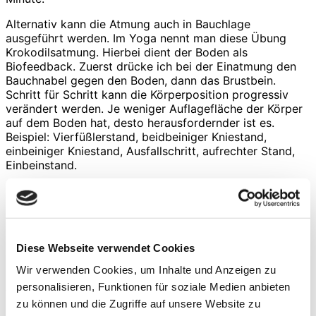
Alternativ kann die Atmung auch in Bauchlage
ausgeführt werden. Im Yoga nennt man diese Übung
Krokodilsatmung. Hierbei dient der Boden als
Biofeedback. Zuerst drücke ich bei der Einatmung den
Bauchnabel gegen den Boden, dann das Brustbein.
Schritt für Schritt kann die Körperposition progressiv
verändert werden. Je weniger Auflagefläche der Körper
auf dem Boden hat, desto herausfordernder ist es.
Beispiel: Vierfüßlerstand, beidbeiniger Kniestand,
einbeiniger Kniestand, Ausfallschritt, aufrechter Stand,
Einbeinstand.
Atmung in Bauchlage (Crocodile Breath)
Foto: Dr. Markus Klingenberg, Return to Sport,
2. Auflage, Pflaum-Verlag,
JulianHukePhotography
Diese Webseite verwendet Cookies
Wir verwenden Cookies, um Inhalte und Anzeigen zu
Die funktionellen Zusammenhänge von Mobilität und
Atmung spüren die Sportler auch bei komplexen
personalisieren, Funktionen für soziale Medien anbieten
Übungen wie dem Bretzel. Eine Verkürzung der vorderen
zu können und die Zugriffe auf unsere Website zu
Kette auf der einen Seite beeinflusst die Rotation des