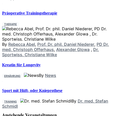
Präoperative Trainingstherapie
THERAPIE
By
Rebecca Abel
,
Prof. Dr. phil. Daniel Niederer
,
PD Dr.
med. Christoph Offerhaus
,
Alexander Glowa
,
Dr.
Sportwiss. Christiane Wilke
Kreatin für Longevity
By
News
ERNÄHRUNG
Sport mit Hüft- oder Knieprothese
By
Dr. med. Stefan
TRAINING
Schmidl
Anstehende Veranstaltungen