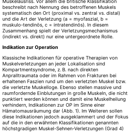
Muskelausriss. Vor allem die britische Klassifikation
beschreibt nach Nennung des betroffenen Muskels
systematisch den Ort (proximal vs. zentral vs. distal)
und die Art der Verletzung (a = myofas­zial, b =
muskulo-tendinös, c = intratendinös). In diesem
Zusammenhang spielt der Verletzungsmechanismus
(indirekt vs. direkt) nur eine untergeordnete Rolle.
Indikation zur Operation
Klassische Indikationen für operative Therapien von
Muskelverletzungen an jeder Lokalisation sind
Kompartmentsyndrome, z. B. nach direkten
Anpralltraumata oder im Rahmen von Frakturen bei
erhaltenen Faszien rund um den verletzten Muskel bzw.
die verletzte Muskel­loge. Ebenso stellen massive und
raumfordernde Einblutungen in große Muskeln, die nicht
punktiert werden können und damit eine Muskelheilung
verhindern, Indikationen zur OP im Sinne einer
Hämatomausräumung dar (Abb. 1). Im Weiteren sollen
diese Indikationen jedoch ausgeklammert und der Fokus
auf die in den erwähnten Klassifikationen genannten
höchstgradigen Muskel-Sehnen-Verletzungen (Grad 4)