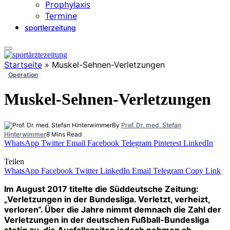
Prophylaxis
Termine
sportlerzeitung
Startseite
»
Muskel-Sehnen-Verletzungen
Operation
Muskel-Sehnen-Verletzungen
By
Prof. Dr. med. Stefan
Hinterwimmer
8 Mins Read
WhatsApp
Twitter
Email
Facebook
Telegram
Pinterest
LinkedIn
Teilen
WhatsApp
Facebook
Twitter
LinkedIn
Email
Telegram
Copy Link
Im August 2017 titelte die Süddeutsche Zeitung:
„Verletzungen in der Bundesliga. Verletzt, verheizt,
verloren“. Über die Jahre nimmt demnach die Zahl der
Verletzungen in der deutschen Fußball-Bundesliga
stetig zu, die Ausfallszeiten jedoch nehmen ab.