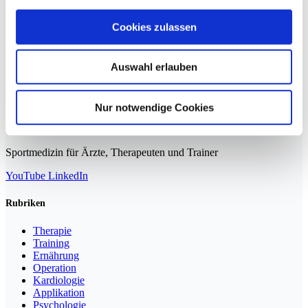
Cookies zulassen
Elektromyografie
By
Simon Roth
TRAINING
Auswahl erlauben
Welche Struktur steht beim Sport in­ ­jeglicher Hinsicht im
Mittelpunkt? Richtig, die Muskulatur. Sie dient…
Nur notwendige Cookies
Sportmedizin für Ärzte, Therapeuten und Trainer
YouTube
LinkedIn
Rubriken
Therapie
Training
Ernährung
Operation
Kardiologie
Applikation
Psychologie