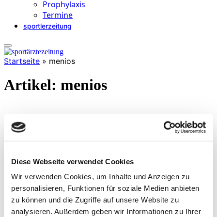
Prophylaxis
Termine
sportlerzeitung
Startseite
»
menios
Artikel:
menios
Schambeinentzündung und Knochenmarködem
By
Thomas Maier
THERAPIE
Die Osteitis Pubis ist in der Sportmedizin und
Diese Webseite verwendet Cookies
Gynäkologie ein häufig beschriebenes und für den…
Wir verwenden Cookies, um Inhalte und Anzeigen zu
personalisieren, Funktionen für soziale Medien anbieten
zu können und die Zugriffe auf unsere Website zu
EMG in der funktionellen Bewegungsanalyse
analysieren. Außerdem geben wir Informationen zu Ihrer
By
Dr. med. Kerstin Lauer