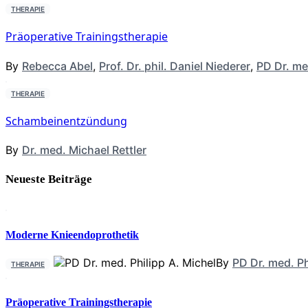
THERAPIE
Präoperative Trainingstherapie
By
Rebecca Abel
,
Prof. Dr. phil. Daniel Niederer
,
PD Dr. me
THERAPIE
Schambeinentzündung
By
Dr. med. Michael Rettler
Neueste Beiträge
Moderne Knieendoprothetik
By
PD Dr. med. Ph
THERAPIE
Präoperative Trainingstherapie