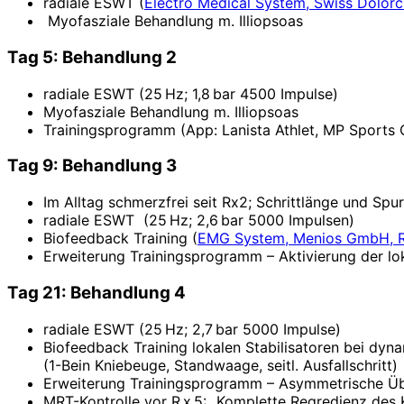
radiale ESWT (
Electro Medical System, Swiss Dolorc
Myofasziale Behandlung m. Illiopsoas
Tag 5: Behandlung 2
radiale ESWT (25 Hz; 1,8 bar 4500 Impulse)
Myofasziale Behandlung m. Illiopsoas
Trainingsprogramm (App: Lanista Athlet, MP Sports
Tag 9: Behandlung 3
Im Alltag schmerzfrei seit Rx2; Schrittlänge und Sp
radiale ESWT (25 Hz; 2,6 bar 5000 Impulsen)
Biofeedback Training (
EMG System, Menios GmbH, R
Erweiterung Trainingsprogramm – Aktivierung der loka
Tag 21: Behandlung 4
radiale ESWT (25 Hz; 2,7 bar 5000 Impulse)
Biofeedback Training lokalen Stabilisatoren bei d
(1-Bein Kniebeuge, Standwaage, seitl. Ausfallschritt)
Erweiterung Trainingsprogramm – Asymmetrische Üb
MRT-Kontrolle vor R x 5: „Komplette Regredienz des