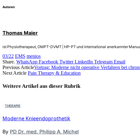
Autoren
Thomas Maier
ist Physiotherapeut, OMPT-DVMT | HP-PT und international anerkannter Manua
03/22
EMS
menios
Share.
WhatsApp
Facebook
Twitter
LinkedIn
Telegram
Email
Previous Article
Vortrag: Moderne nicht operative Verfahren bei chr
Next Article
Pain Therapy & Education
Weitere Artikel aus dieser
Rubrik
THERAPIE
Moderne Knieendoprothetik
By
PD Dr. med. Philipp A. Michel