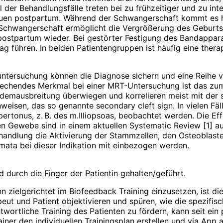
 der Behandlungsfälle treten bei zu frühzeitiger und zu in
Frauen postpartum. Während der Schwangerschaft kommt es 
 Schwangerschaft ermöglicht die Vergrößerung des Geburtska
 postpartum wieder. Bei gestörter Festigung des Bandappar
 führen. In beiden Patientengruppen ist häufig eine thera
untersuchung können die Diagnose sichern und eine Reihe v
stechendes Merkmal bei einer MRT-Unter­suchung ist das z
usbreitung überwiegen und korrelieren meist mit der symp
isen, das so genannte secondary cleft sign. In vielen Fäll
ertonus, z. B. des m.Illiopsoas, beobachtet werden. Die Ef
n Gewebe sind in einem aktuellen Systematic Review [1] a
ndlung die Aktivierung der Stammzellen, den Osteoblasten,
mata bei dieser Indikation mit einbezogen werden.
 durch die Finger der Patientin gehalten/geführt.
ielgerichtet im Biofeedback Training einzusetzen, ist die 
peut und Patient objektivieren und spüren, wie die spezifisc
ortliche Training des Patienten zu fördern, kann seit ein 
iner den individuellen Trainingsplan erstellen und via App 