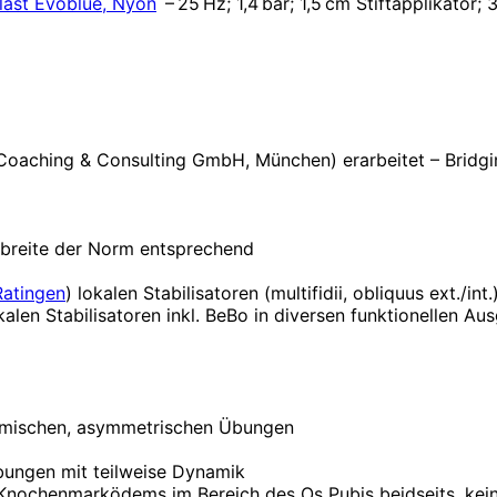
last Evoblue, Nyon
– 25 Hz; 1,4 bar; 1,5 cm Stiftapplikator
 Coaching & Consulting GmbH, München) erarbeitet – Bridg
urbreite der Norm entsprechend
atingen
) lokalen Stabilisatoren (multifidii, obliquus ext./int.
len Stabilisa­toren inkl. BeBo in diversen funktionellen Au
ynamischen, asymmetrischen Übungen
ungen mit teilweise Dynamik
 Knochenmarködems im Bereich des Os Pubis beidseits, kei