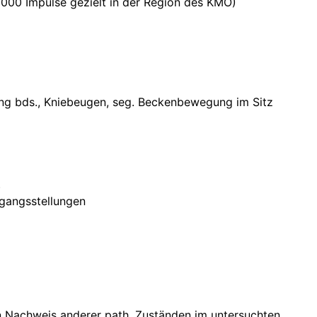
; 3000 Impulse gezielt in der Region des KMÖ)
ing bds., Kniebeugen, seg. Beckenbewegung im Sitz
)
sgangsstellungen
n Nachweis anderer path. Zuständen im untersuchten