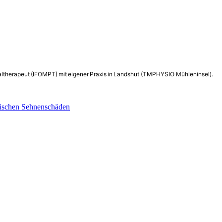
ltherapeut (IFOMPT) mit eigener Praxis in Landshut (TMPHYSIO Mühleninsel).
onischen Sehnenschäden