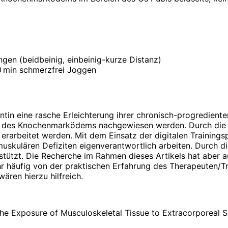
ngen (beidbeinig, einbeinig-kurze Distanz)
30 min schmerzfrei Joggen
entin eine rasche Erleichterung ihrer chronisch-progredien
ng des Knochenmarködems nachgewiesen werden. Durch die 
g erarbeitet werden. Mit dem Einsatz der digitalen Trainings
uskulären Defiziten eigenverantwortlich arbeiten. Durch di
stützt. Die Recherche im Rahmen dieses Artikels hat aber a
hr häufig von der praktischen Erfahrung des Therapeuten/Tr
ären hierzu hilfreich.
 of the Exposure of Musculoskeletal Tissue to Extracorporea