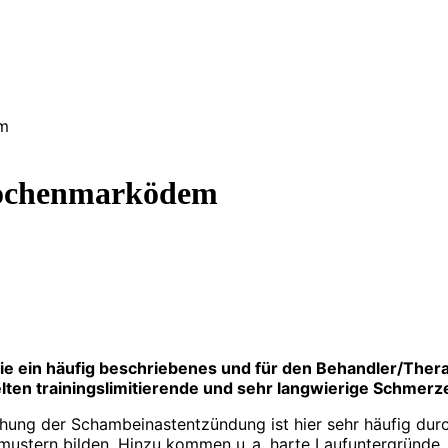
m
ochenmarködem
ogie ein häufig beschriebenes und für den Behandler/The
lten trainingslimitierende und sehr langwierige Schmerz
tehung der Schambeinastentzündung ist hier sehr häufig du
ustern bilden. Hinzu kommen u. a. harte Laufuntergründe, z