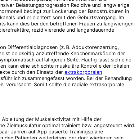
tensiver Belastungsprogression Rezidive und langwierige
hormonell bedingt zur Lockerung der Bandstrukturen in
nals und erleichtert somit den Ge­burts­­vorgang. Im
ats kann dies bei den betroffenen Frauen zu langwierigen
pierefraktäre, rezidivierende und langandauernde
on Differentialdiagnosen (z. B. Adduktorenzerrung,
umeist beidseitig anzutreffende Knochenmarködem der
tomatisch auffälligeren Seite. Häufig lässt sich eine
en kann eine schlechte muskuläre Kontrolle der lokalen
fekte durch den Einsatz der
extrakorporalen
usführlich zusammengefasst worden. Bei der Behandlung
 verursacht. Somit sollte die radiale extrakorporale
Ableitung der Muskelaktivität mit Hilfe der
he Zielmuskulatur optimal trainiert bzw. angesteuert wird.
paar Jahren auf App basierte Trainingspläne
an den Patienten weiterleiten, der dort wiederum sein