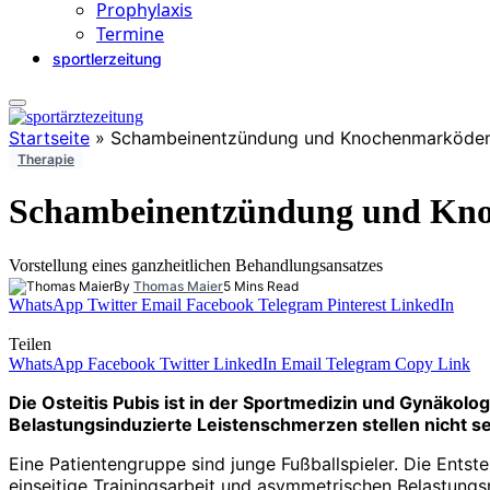
Prophylaxis
Termine
sportlerzeitung
Startseite
»
Schambeinentzündung und Knochenmarköde
Therapie
Schambeinentzündung und Kn
Vorstellung eines ganzheitlichen Behandlungsansatzes
By
Thomas Maier
5 Mins Read
WhatsApp
Twitter
Email
Facebook
Telegram
Pinterest
LinkedIn
Teilen
WhatsApp
Facebook
Twitter
LinkedIn
Email
Telegram
Copy Link
Die Osteitis Pubis ist in der Sportmedizin und Gynäkol
Belastungsinduzierte Leistenschmerzen stellen nicht se
Eine Patientengruppe sind junge Fußballspieler. Die Ents
einseitige Trainingsarbeit und asymmetrischen Belastungsm