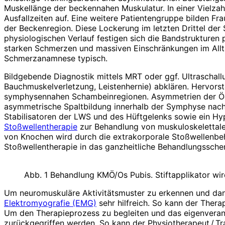
Muskellänge der beckennahen Muskulatur. In einer Vielzahl
Ausfallzeiten auf. Eine weitere Patientengruppe bilden 
der Beckenregion. Diese Lockerung im letzten Drittel der
physiologischen Verlauf festigen sich die Bandstrukturen
starken Schmerzen und massiven Einschränkungen im Alltag
Schmerzanamnese typisch.
Bildgebende Diagnostik mittels MRT oder ggf. Ultraschall
Bauchmuskelverletzung, Leistenhernie) abklären. Hervor
symphysennahen Schambeinregionen. Asymmetrien der Ödema
asymmetrische Spaltbildung innerhalb der Symphyse nachwe
Stabilisatoren der LWS und des Hüftgelenks sowie ein Hyp
Stoßwellentherapie
zur Behandlung von muskuloskelettale
von Knochen wird durch die extrakorporale Stoßwellenbeha
Stoßwellentherapie in das ganzheitliche Behandlungssche
Abb. 1 Behandlung KMÖ/Os Pubis. Stiftapplikator wird
Um neuromuskuläre Aktivitätsmuster zu erkennen und dann z
Elektromyografie (EMG)
sehr hilfreich. So kann der Thera
Um den Therapieprozess zu begleiten und das eigenverantw
zurückgegriffen werden. So kann der Physiotherapeut / Tra