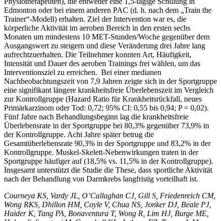
Physiotherapeuten), die entweder eine 1,5-tägige Schulung in
Edmonton oder bei einem anderen PAC (d. h. nach dem „Train the
Trainer“-Modell) erhalten.
Ziel der Intervention war es, die
körperliche Aktivität im aeroben Bereich in den ersten sechs
Monaten um mindestens 10 MET-Stunden/Woche gegenüber dem
Ausgangswert zu steigern und diese Veränderung drei Jahre lang
aufrechtzuerhalten. Die Teilnehmer konnten Art, Häufigkeit,
Intensität und Dauer des aeroben Trainings frei wählen, um das
Interventionsziel zu erreichen.
Bei einer medianen
Nachbeobachtungszeit von 7,9 Jahren zeigte sich in der Sportgruppe
eine signifikant längere krankheitsfreie Überlebenszeit im Vergleich
zur Kontrollgruppe (Hazard Ratio für Krankheitsrückfall, neues
Primärkarzinom oder Tod: 0,72; 95% CI: 0,55 bis 0,94; P = 0,02).
Fünf Jahre nach Behandlungsbeginn lag die krankheitsfreie
Überlebensrate in der Sportgruppe bei 80,3% gegenüber 73,9% in
der Kontrollgruppe. Acht Jahre später betrug die
Gesamtüberlebensrate 90,3% in der Sportgruppe und 83,2% in der
Kontrollgruppe. Muskel-Skelett-Nebenwirkungen traten in der
Sportgruppe häufiger auf (18,5% vs. 11,5% in der Kontrollgruppe).
Insgesamt unterstützt die Studie die These, dass sportliche Aktivität
nach der Behandlung von Darmkrebs langfristig vorteilhaft ist.
Courneya KS, Vardy JL, O’Callaghan CJ, Gill S, Friedenreich CM,
Wong RKS, Dhillon HM, Coyle V, Chua NS, Jonker DJ, Beale PJ,
Haider K, Tang PA, Bonaventura T, Wong R, Lim HJ, Burge ME,