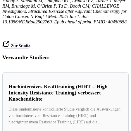
Hubay S, Sanatani M, Campbell KL, Arthuso FZ, Turner J, Meyer
RM, Brundage M, O’Brien P, Tu D, Booth CM; CHALLENGE
Investigators. Structured Exercise after Adjuvant Chemotherapy for
Colon Cancer. N Engl J Med. 2025 Jun 1. doi:
10.1056/NEJMoa2502760. Epub ahead of print. PMID: 40450658.
Zur Studie
Verwandte Studien:
Hochintensives Krafttraining (HIRT – High
Intensity Resistance Training) verbessert
Knochendichte
Diese randomisierte kontrollierte Studie verglich die Auswirkungen
von hochintensivem Resistance Training (HIRT) und
niedrigintensivem Resistance Training (LIRT) auf die
Knochenmineraldichte...