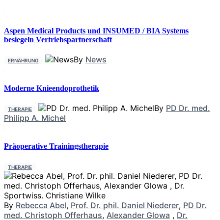
Aspen Medical Products und INSUMED / BIA Systems
besiegeln Vertriebspartnerschaft
By
News
ERNÄHRUNG
Moderne Knieendoprothetik
By
PD Dr. med.
THERAPIE
Philipp A. Michel
Präoperative Trainingstherapie
THERAPIE
By
Rebecca Abel
,
Prof. Dr. phil. Daniel Niederer
,
PD Dr.
med. Christoph Offerhaus
,
Alexander Glowa
,
Dr.