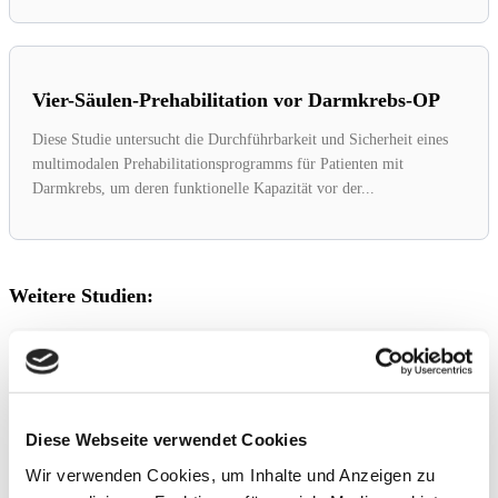
Vier-Säulen-Prehabilitation vor Darmkrebs-OP
Diese Studie untersucht die Durchführbarkeit und Sicherheit eines
multimodalen Prehabilitationsprogramms für Patienten mit
Darmkrebs, um deren funktionelle Kapazität vor der...
Weitere Studien:
Speichel cf-mtDNA als Biomarker für
psychischen Stress
In einer Studie mit gesunden Probanden aus der MiSBIE-
Diese Webseite verwendet Cookies
Kohorte (n=68, 66 % Frauen) zeigte sich, dass zellfreie
Wir verwenden Cookies, um Inhalte und Anzeigen zu
mitochondriale DNA (cf-mtDNA) in Speichel innerhalb von
nur 10 Minuten nach akuter psychischer Belastung stark