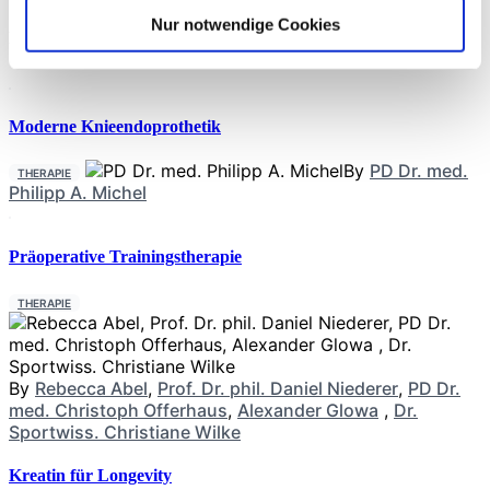
entwickelt, um die physiologischen Vorteile von Lactat und
BHB zu nutzen, die
Nur notwendige Cookies
Neueste Beiträge
Moderne Knieendoprothetik
By
PD Dr. med.
THERAPIE
Philipp A. Michel
Präoperative Trainingstherapie
THERAPIE
By
Rebecca Abel
,
Prof. Dr. phil. Daniel Niederer
,
PD Dr.
med. Christoph Offerhaus
,
Alexander Glowa
,
Dr.
Sportwiss. Christiane Wilke
Kreatin für Longevity