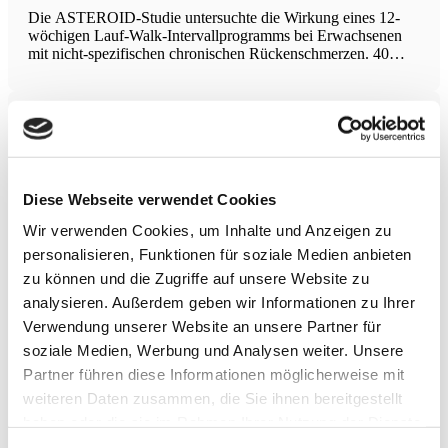
Die ASTEROID-Studie untersuchte die Wirkung eines 12-
wöchigen Lauf-Walk-Intervallprogramms bei Erwachsenen
mit nicht-spezifischen chronischen Rückenschmerzen. 40
Teilnehmer wurden randomisiert entweder der
Interventionsgruppe oder einer Wartelistenkontrolle
zugeordnet. Die Ergebnisse zeigten, dass das Laufprogramm
signifikante Verbesserungen in der selbstberichteten
Nationales Modell für Krebsnachsorge
Schmerzintensität und Behinderung im
Das Modell beschreibt den Wandel in der Onkologie, der sich
von einer reinen Krankheitsbehandlung hin zu einer
Diese Webseite verwendet Cookies
umfassenden und unterstützenden Pflege entwickelt hat. Das
Sylvester-Programm (University of Miami) dient als US-
Wir verwenden Cookies, um Inhalte und Anzeigen zu
nationales Vorbild, indem es patientenzentrierte
personalisieren, Funktionen für soziale Medien anbieten
Unterstützungsansätze mit erstklassiger medizinischer
Versorgung
Kombination von Stoßwellentherapie und
zu können und die Zugriffe auf unsere Website zu
Nahrungsergänzung bei Tendinopathien
analysieren. Außerdem geben wir Informationen zu Ihrer
Verwendung unserer Website an unsere Partner für
In einer vergleichenden Studie mit 90 Patienten, aufgeteilt in
soziale Medien, Werbung und Analysen weiter. Unsere
drei Gruppen für Schulter-Tendinopathie, laterale
Epicondylitis und Achillessehnen-Tendinopathie, wurde
Partner führen diese Informationen möglicherweise mit
jeweils eine Gruppe mit Extrakorporaler Stoßwellentherapie
weiteren Daten zusammen, die Sie ihnen bereitgestellt
(ESWT) plus Tendisulfur Forte und eine Kontrollgruppe mit
haben oder die sie im Rahmen Ihrer Nutzung der Dienste
ESWT allein behandelt. Funktionelle Scores (UCLA-
Schulterscore, Mayo-Ellbogen-Score, VISA-A
gesammelt haben.