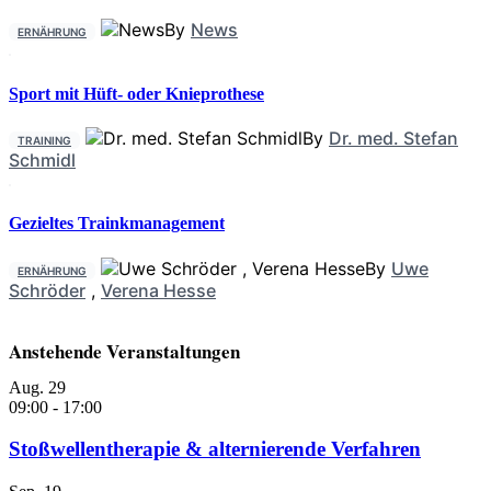
By
News
ERNÄHRUNG
Sport mit Hüft- oder Knieprothese
By
Dr. med. Stefan
TRAINING
Schmidl
Gezieltes Trainkmanagement
By
Uwe
ERNÄHRUNG
Schröder
,
Verena Hesse
Anstehende Veranstaltungen
Aug.
29
09:00
-
17:00
Stoßwellentherapie & alternierende Verfahren