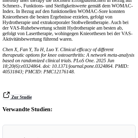
intensity laser therapy die höchsten Erfolgsaussichten in Bezug auf
Schmerz-, Funktions- und Steifigkeitswerte gemäß dem WOMAC-
Index. In Bezug auf den funktionellen WOMAC-Sore konnten
Knieorthesen die besten Ergebnisse erzielen, gefolgt von
Hydrotherapie und extrakorporaler Stoßwellentherapie. Auch bei
der VAS-Ruhebewertung schnitt Hydrotherapie am besten ab,
gefolgt von Lasertherapie, wohingegen Knieorthesen bei der VAS-
Aktivitätsbewertung führend waren.
Chen X, Fan Y, Tu H, Luo Y. Clinical efficacy of different
therapeutic options for knee osteoarthritis: A network meta-analysis
based on randomized clinical trials. PLoS One. 2025 Jun
18;20(6):e0324864. doi: 10.1371/journal.pone.0324864. PMID:
40531843; PMCID: PMC12176148.
Zur Studie
Verwandte Studien: