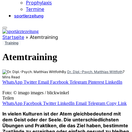
Prophylaxis
Termine
sportlerzeitung
Startseite
»
Atemtraining
Training
Atemtraining
By
Dr. Dipl.-Psych. Matthias Wittfoth
7
Mins Read
WhatsApp
Twitter
Email
Facebook
Telegram
Pinterest
LinkedIn
Foto: © imago images / blickwinkel
Teilen
WhatsApp
Facebook
Twitter
LinkedIn
Email
Telegram
Copy Link
In vielen Kulturen ist der Atem gleichbedeutend mit
dem Geist oder der Seele. Die unterschiedlichsten
Übungen und Praktiken, die das Ziel haben, bestimmte
Zustände zu erreichen oder einfach gesund zu bleiben