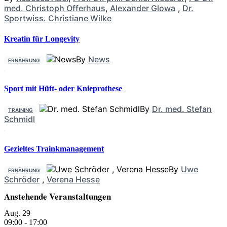
med. Christoph Offerhaus
,
Alexander Glowa
,
Dr.
Sportwiss. Christiane Wilke
Kreatin für Longevity
By
News
ERNÄHRUNG
Sport mit Hüft- oder Knieprothese
By
Dr. med. Stefan
TRAINING
Schmidl
Gezieltes Trainkmanagement
By
Uwe
ERNÄHRUNG
Schröder
,
Verena Hesse
Anstehende Veranstaltungen
Aug.
29
09:00
-
17:00