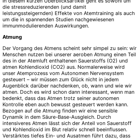
In diesem kurzen Überblicksartikel geht es sowohl um
die stressreduzierenden (und damit
leistungssteigernden) Effekte von Atemtraining als auch
um die in spannenden Studien nachgewiesenen
immunmodulierenden Auswirkungen.
Atmung
Der Vorgang des Atmens scheint sehr simpel zu sein: wir
Menschen nutzen bei unserer aeroben Atmung einen Teil
des in der Atemluft enthaltenen Sauerstoffs (O2) und
atmen Kohlendioxid (CO2) aus. Normalerweise wird
unser Atemprozess vom Autonomen Nervensystem
gesteuert – wir müssen zum Glück nicht in jedem
Augenblick darüber nachdenken, ob, wann und wie wir
atmen. Doch es wird schon dann interessant, wenn man
bedenkt, dass das Atmen trotz seiner autonomen
Kontrolle eben auch bewusst gesteuert werden kann.
Bezogen auf die Atmung finden wir eine sensible
Dynamik in dem Säure-Base-Ausgleich. Durch
intensiveres Atmen lässt sich der Anteil von Sauerstoff
und Kohlendioxid im Blut relativ schnell beeinflussen.
Verstärktes tiefes Ein- und Ausatmen führt dazu, dass