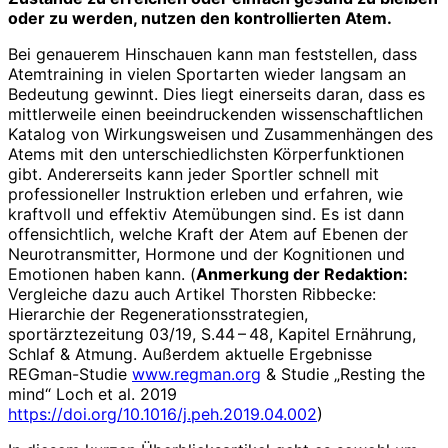
oder zu werden, nutzen den kontrollierten Atem.
Bei genauerem Hinschauen kann man feststellen, dass
Atemtraining in vielen Sportarten wieder langsam an
Bedeutung gewinnt. Dies liegt einerseits daran, dass es
mittlerweile einen beeindruckenden wissenschaftlichen
Katalog von Wirkungsweisen und Zusammenhängen des
Atems mit den unterschiedlichsten Körperfunktionen
gibt. Andererseits kann jeder Sportler schnell mit
professioneller Instruktion erleben und erfahren, wie
kraftvoll und effektiv Atemübungen sind. Es ist dann
offensichtlich, welche Kraft der Atem auf Ebenen der
Neurotransmitter, Hormone und der Kog­nitionen und
Emotionen haben kann. (
Anmerkung der Redaktion:
Vergleiche dazu auch Artikel Thorsten Ribbecke:
Hierarchie der Regenerations­strategien,
sportärztezeitung 03/19, S.44 – 48, Kapitel Ernährung,
Schlaf & Atmung. Außerdem aktuelle Ergebnisse
REGman-Studie
www.regman.org
& Studie „Resting the
mind“ Loch et al. 2019
https://doi.org/10.1016/j.peh.2019.04.002
)