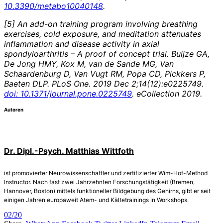
10.3390/metabo10040148
.
[5] An add-on training program involving breathing
exercises, cold exposure, and meditation attenuates
inflammation and disease activity in axial
spondyloarthritis – A proof of concept trial. Buijze GA,
De Jong HMY, Kox M, van de Sande MG, Van
Schaardenburg D, Van Vugt RM, Popa CD, Pickkers P,
Baeten DLP. PLoS One. 2019 Dec 2;14(12):e0225749.
doi: 10.1371/journal.pone.0225749
. eCollection 2019.
Autoren
Dr. Dipl.-Psych. Matthias Wittfoth
ist promovierter Neurowissenschaftler und zertifizierter Wim-Hof-Method
Instructor. Nach fast zwei Jahrzehnten Forschungstätigkeit (Bremen,
Hannover, Boston) mittels funktioneller Bildgebung des Gehirns, gibt er seit
einigen Jahren europaweit Atem- und Kältetrainings in Workshops.
02/20