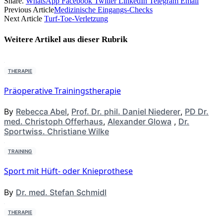
Share.
WhatsApp
Facebook
Twitter
LinkedIn
Telegram
Email
Previous Article
Medizinische Eingangs-Checks
Next Article
Turf-Toe-Verletzung
Weitere Artikel aus dieser
Rubrik
THERAPIE
Präoperative Trainingstherapie
By
Rebecca Abel
,
Prof. Dr. phil. Daniel Niederer
,
PD Dr.
med. Christoph Offerhaus
,
Alexander Glowa
,
Dr.
Sportwiss. Christiane Wilke
TRAINING
Sport mit Hüft- oder Knieprothese
By
Dr. med. Stefan Schmidl
THERAPIE