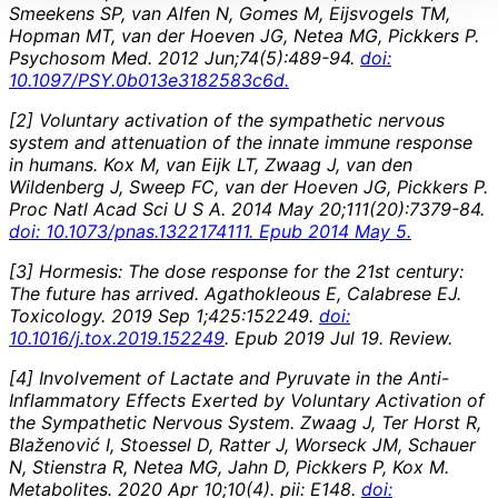
Smeekens SP, van Alfen N, Gomes M, Eijsvogels TM,
Hopman MT, van der Hoeven JG, Netea MG, Pickkers P.
Psychosom Med. 2012 Jun;74(5):489-94.
doi:
10.1097/PSY.0b013e3182583c6d.
[2] Voluntary activation of the sympathetic nervous
system and attenuation of the innate immune response
in humans. Kox M, van Eijk LT, Zwaag J, van den
Wildenberg J, Sweep FC, van der Hoeven JG, Pickkers P.
Proc Natl Acad Sci U S A. 2014 May 20;111(20):7379-84.
doi: 10.1073/pnas.1322174111. Epub 2014 May 5.
[3] Hormesis: The dose response for the 21st century:
The future has arrived. Agathokleous E, Calabrese EJ.
Toxicology. 2019 Sep 1;425:152249.
doi:
10.1016/j.tox.2019.152249
. Epub 2019 Jul 19. Review.
[4] Involvement of Lactate and Pyruvate in the Anti-
Inflammatory Effects Exerted by Voluntary Activation of
the Sympathetic Nervous System. Zwaag J, Ter Horst R,
Blaženović I, Stoessel D, Ratter J, Worseck JM, Schauer
N, Stienstra R, Netea MG, Jahn D, Pickkers P, Kox M.
Metabolites. 2020 Apr 10;10(4). pii: E148.
doi: