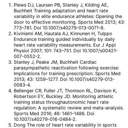
Plews DJ, Laursen PB, Stanley J, Kilding AE,
Buchheit Training adaptation and heart rate
variability in elite endurance athletes: Opening the
door to effective monitoring. Sports Med 2013; 43:
773–781. Doi 10.1007/s40279-013-0071-8.
Kiviniemi AM, Hautala AJ, Kinnunen H, Tulppo
Endurance training guided individually by daily
heart rate variability measurements. Eur J Appl
Physiol 2007; 101: 743–751. Doi 10.1007/s00421-
007-0552-2.
Stanley J, Peake JM, Buchheit Cardiac
parasympathetic reactivation following exercise:
Implications for training prescription. Sports Med
2013; 43: 1259–1277. Doi 10.1007/s40279-013-
0083-4.
Bellenger CR, Fuller JT, Thomson RL, Davison K,
Robertson EY, Buckley JD. Monitoring athletic
training status throughautonomic heart rate
regulation: A systematic review and meta-analysis.
Sports Med 2016; 46: 1461–1486. Doi
10.1007/s40279-016-0484-2.
Dong The role of heart rate variability in sports