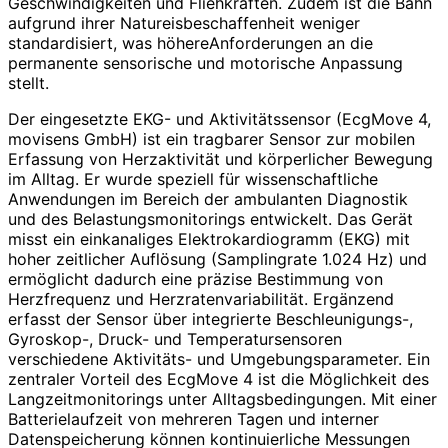
Geschwindigkeiten und Fliehkräften. Zudem ist die Bahn
aufgrund ihrer Natureisbeschaffenheit weniger
standardisiert, was höhereAnforderungen an die
permanente sensorische und motorische Anpassung
stellt.
Der eingesetzte EKG- und Aktivitätssensor (EcgMove 4,
movisens GmbH) ist ein tragbarer Sensor zur mobilen
Erfassung von Herzaktivität und körperlicher Bewegung
im Alltag. Er wurde speziell für wissenschaftliche
Anwendungen im Bereich der ambulanten Diagnostik
und des Belastungsmonitorings entwickelt. Das Gerät
misst ein einkanaliges Elektrokardiogramm (EKG) mit
hoher zeitlicher Auflösung (Samplingrate 1.024 Hz) und
ermöglicht dadurch eine präzise Bestimmung von
Herzfrequenz und Herzratenvariabilität. Ergänzend
erfasst der Sensor über integrierte Beschleunigungs-,
Gyroskop-, Druck- und Temperatursensoren
verschiedene Aktivitäts- und Umgebungsparameter. Ein
zentraler Vorteil des EcgMove 4 ist die Möglichkeit des
Langzeitmonitorings unter Alltagsbedingungen. Mit einer
Batterielaufzeit von mehreren Tagen und interner
Datenspeicherung können kontinuierliche Messungen