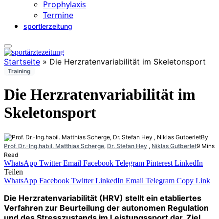
Prophylaxis
Termine
sportlerzeitung
Startseite
»
Die Herzratenvariabilität im Skeletonsport
Training
Die Herzratenvariabilität im
Skeletonsport
By
Prof. Dr.-Ing.habil. Matthias Scherge
,
Dr. Stefan Hey
,
Niklas Gutberlet
9 Mins
Read
WhatsApp
Twitter
Email
Facebook
Telegram
Pinterest
LinkedIn
Teilen
WhatsApp
Facebook
Twitter
LinkedIn
Email
Telegram
Copy Link
Die Herzratenvariabilität (HRV) stellt ein etabliertes
Verfahren zur Beurteilung der autonomen Regulation
und des Stresszustands im Leistungssport dar. Ziel