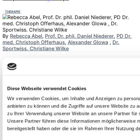
THERAPIE
By
Rebecca Abel
,
Prof. Dr. phil. Daniel Niederer
,
PD Dr.
med. Christoph Offerhaus
,
Alexander Glowa
,
Dr.
Sportwiss. Christiane Wilke
Kreatin für Longevity
By
News
ERNÄHRUNG
Diese Webseite verwendet Cookies
Sport mit Hüft- oder Knieprothese
Wir verwenden Cookies, um Inhalte und Anzeigen zu personal
By
Dr. med. Stefan
anbieten zu können und die Zugriffe auf unsere Website zu 
TRAINING
Schmidl
zu Ihrer Verwendung unserer Website an unsere Partner für 
Anstehende Veranstaltungen
Unsere Partner führen diese Informationen möglicherweise 
bereitgestellt haben oder die sie im Rahmen Ihrer Nutzung 
Aug.
29
09:00
-
17:00