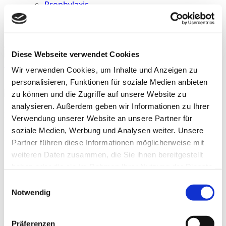
Prophylaxis
Termine
sportlerzeitung
Diese Webseite verwendet Cookies
Startseite
»
Archive für Niklas Gutberlet
Wir verwenden Cookies, um Inhalte und Anzeigen zu
personalisieren, Funktionen für soziale Medien anbieten
zu können und die Zugriffe auf unsere Website zu
analysieren. Außerdem geben wir Informationen zu Ihrer
Niklas Gutberlet
Verwendung unserer Website an unsere Partner für
soziale Medien, Werbung und Analysen weiter. Unsere
- M.Sc. Sports Science, KIT
- Research Consultant bei movisens GmbH
Partner führen diese Informationen möglicherweise mit
weiteren Daten zusammen, die Sie ihnen bereitgestellt
(Stand 2026)
haben oder die sie im Rahmen Ihrer Nutzung der Dienste
gesammelt haben.
Einwilligungsauswahl
Notwendig
Beiträge
Präferenzen