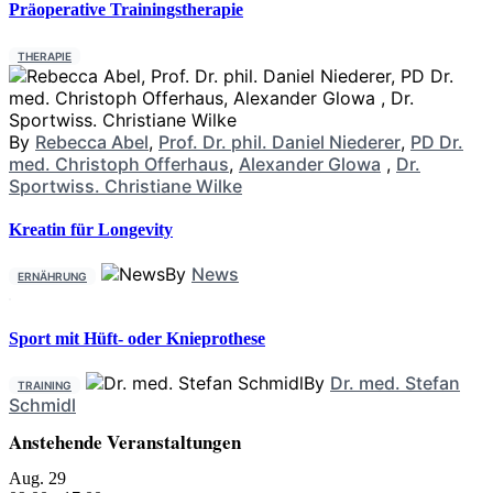
Präoperative Trainingstherapie
THERAPIE
By
Rebecca Abel
,
Prof. Dr. phil. Daniel Niederer
,
PD Dr.
med. Christoph Offerhaus
,
Alexander Glowa
,
Dr.
Sportwiss. Christiane Wilke
Kreatin für Longevity
By
News
ERNÄHRUNG
Sport mit Hüft- oder Knieprothese
By
Dr. med. Stefan
TRAINING
Schmidl
Anstehende Veranstaltungen
Aug.
29