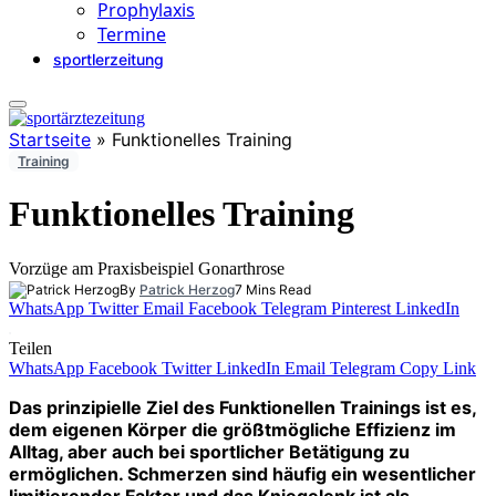
Prophylaxis
Termine
sportlerzeitung
Startseite
»
Funktionelles Training
Training
Funktionelles Training
Vorzüge am Praxisbeispiel Gonarthrose
By
Patrick Herzog
7 Mins Read
WhatsApp
Twitter
Email
Facebook
Telegram
Pinterest
LinkedIn
Teilen
WhatsApp
Facebook
Twitter
LinkedIn
Email
Telegram
Copy Link
Das prinzipielle Ziel des Funktionellen Trainings ist es,
dem eigenen Körper die größtmögliche Effizienz im
Alltag, aber auch bei sportlicher Betätigung zu
ermöglichen. Schmerzen sind häufig ein wesentlicher
limitierender Faktor und das Kniegelenk ist als