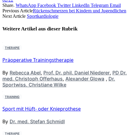
Share.
WhatsApp
Facebook
Twitter
LinkedIn
Telegram
Email
Previous Article
Rückenschmerzen bei Kindern und Jugendlichen
Next Article
Sportkardiologie
Weitere Artikel aus dieser
Rubrik
THERAPIE
Präoperative Trainingstherapie
By
Rebecca Abel
,
Prof. Dr. phil. Daniel Niederer
,
PD Dr.
med. Christoph Offerhaus
,
Alexander Glowa
,
Dr.
Sportwiss. Christiane Wilke
TRAINING
Sport mit Hüft- oder Knieprothese
By
Dr. med. Stefan Schmidl
THERAPIE