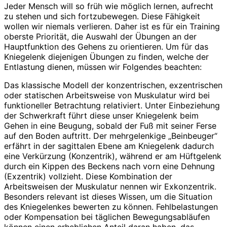
Jeder Mensch will so früh wie möglich lernen, aufrecht
zu stehen und sich fortzubewegen. Diese Fähigkeit
wollen wir niemals verlieren. Daher ist es für ein Training
oberste Priorität, die Auswahl der Übungen an der
Hauptfunktion des Gehens zu orientieren. Um für das
Kniegelenk diejenigen Übungen zu finden, welche der
Entlastung dienen, müssen wir Folgendes beachten:
Das klassische Modell der konzentrischen, exzentrischen
oder statischen Arbeitsweise von Muskulatur wird bei
funktioneller Betrachtung relativiert. Unter Einbeziehung
der Schwerkraft führt diese unser Kniegelenk beim
Gehen in eine Beugung, sobald der Fuß mit seiner Ferse
auf den Boden auftritt. Der mehrgelenkige „Beinbeuger“
erfährt in der sagittalen Ebene am Kniegelenk dadurch
eine Verkürzung (Konzentrik), während er am Hüftgelenk
durch ein Kippen des Beckens nach vorn eine Dehnung
(Exzentrik) vollzieht. Diese Kombination der
Arbeitsweisen der Muskulatur nennen wir Exkonzentrik.
Besonders relevant ist dieses Wissen, um die Situation
des Kniegelenkes bewerten zu können. Fehlbelastungen
oder Kompensation bei täglichen Bewegungsabläufen
können einen erheblichen Anteil daran haben, das