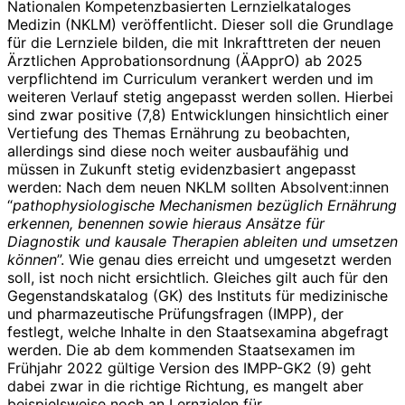
Nationalen Kompetenzbasierten Lernzielkataloges
Medizin (NKLM) veröffentlicht. Dieser soll die Grundlage
für die Lernziele bilden, die mit Inkrafttreten der neuen
Ärztlichen Approbationsordnung (ÄApprO) ab 2025
verpflichtend im Curriculum verankert werden und im
weiteren Verlauf stetig angepasst werden sollen. Hierbei
sind zwar positive (7,8) Entwicklungen hinsichtlich einer
Vertiefung des Themas Ernährung zu beobachten,
allerdings sind diese noch weiter ausbaufähig und
müssen in Zukunft stetig evidenzbasiert angepasst
werden: Nach dem neuen NKLM sollten Absolvent:innen
“
pathophysiologische Mechanismen bezüglich Ernährung
erkennen, benennen sowie hieraus Ansätze für
Diagnostik und kausale Therapien ableiten und umsetzen
können
”. Wie genau dies erreicht und umgesetzt werden
soll, ist noch nicht ersichtlich. Gleiches gilt auch für den
Gegenstandskatalog (GK) des Instituts für medizinische
und pharmazeutische Prüfungsfragen (IMPP), der
festlegt, welche Inhalte in den Staatsexamina abgefragt
werden. Die ab dem kommenden Staatsexamen im
Frühjahr 2022 gültige Version des IMPP-GK2 (9) geht
dabei zwar in die richtige Richtung, es mangelt aber
beispielsweise noch an Lernzielen für