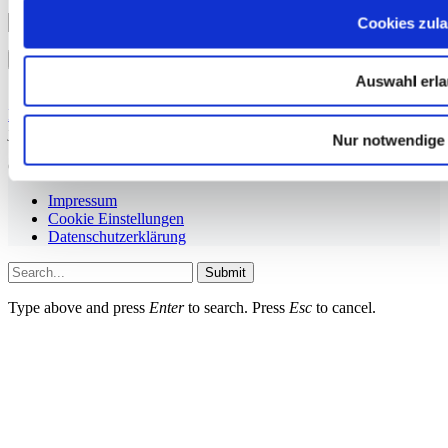
Cookies zul
Auswahl erl
Mit der Anmeldung erklären Sie sich mit unserer
Datenschutzerklärung
einverstanden. Sie können den Newsletter
jederzeit abbestellen.
Nur notwendige
Copyright ©thesportGroup GmbH
Impressum
Cookie Einstellungen
Datenschutzerklärung
Submit
Type above and press
Enter
to search. Press
Esc
to cancel.