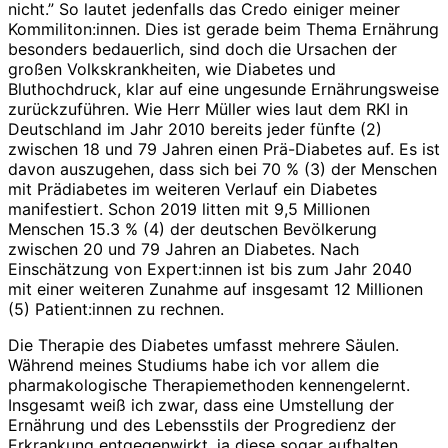
nicht.” So lautet jedenfalls das Credo einiger meiner
Kommiliton:innen. Dies ist gerade beim Thema Ernährung
besonders bedauerlich, sind doch die Ursachen der
großen Volkskrankheiten, wie Diabetes und
Bluthochdruck, klar auf eine ungesunde Ernährungsweise
zurückzuführen. Wie Herr Müller wies laut dem RKI in
Deutschland im Jahr 2010 bereits jeder fünfte (2)
zwischen 18 und 79 Jahren einen Prä-Diabetes auf. Es ist
davon auszugehen, dass sich bei 70 % (3) der Menschen
mit Prädiabetes im weiteren Verlauf ein Diabetes
manifestiert. Schon 2019 litten mit 9,5 Millionen
Menschen 15.3 % (4) der deutschen Bevölkerung
zwischen 20 und 79 Jahren an Diabetes. Nach
Einschätzung von Expert:innen ist bis zum Jahr 2040
mit einer weiteren Zunahme auf insgesamt 12 Millionen
(5) Patient:innen zu rechnen.
Die Therapie des Diabetes umfasst mehrere Säulen.
Während meines Studiums habe ich vor allem die
pharmakologische Therapiemethoden kennengelernt.
Insgesamt weiß ich zwar, dass eine Umstellung der
Ernährung und des Lebensstils der Progredienz der
Erkrankung entgegenwirkt, ja diese sogar aufhalten