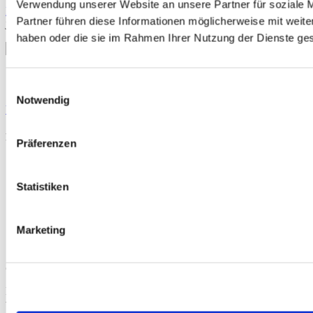
Verwendung unserer Website an unsere Partner für soziale 
Datenschutzerklärung
einverstanden. Sie können den Newsletter
Partner führen diese Informationen möglicherweise mit weite
jederzeit abbestellen.
haben oder die sie im Rahmen Ihrer Nutzung der Dienste g
Suchen
nach:
Sportmedizin für Ärzte, Therapeuten und Trainer
Einwilligungsauswahl
Notwendig
YouTube
LinkedIn
Rubriken
Präferenzen
Therapie
Training
Statistiken
Ernährung
Operation
Kardiologie
Applikation
Marketing
Psychologie
Jetzt zum Newsletter anmelden
Mit unserem Newsletter keine Beiträge und Neuigkeiten mehr
verpassen.