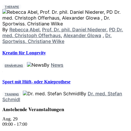
THERAPIE
By
Rebecca Abel
,
Prof. Dr. phil. Daniel Niederer
,
PD Dr.
med. Christoph Offerhaus
,
Alexander Glowa
,
Dr.
Sportwiss. Christiane Wilke
Kreatin für Longevity
By
News
ERNÄHRUNG
Sport mit Hüft- oder Knieprothese
By
Dr. med. Stefan
TRAINING
Schmidl
Anstehende Veranstaltungen
Aug.
29
09:00
-
17:00