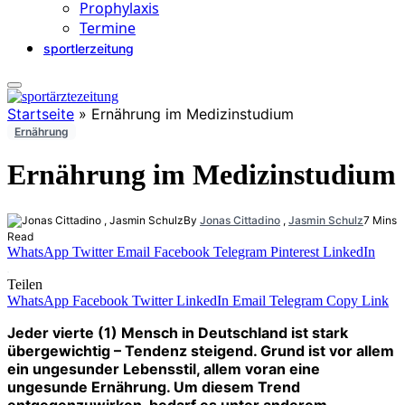
Prophylaxis
Termine
sportlerzeitung
Startseite
»
Ernährung im Medizinstudium
Ernährung
Ernährung im Medizinstudium
By
Jonas Cittadino
,
Jasmin Schulz
7 Mins
Read
WhatsApp
Twitter
Email
Facebook
Telegram
Pinterest
LinkedIn
Teilen
WhatsApp
Facebook
Twitter
LinkedIn
Email
Telegram
Copy Link
Jeder vierte (1) Mensch in Deutschland ist stark
übergewichtig – Tendenz steigend. Grund ist vor allem
ein ungesunder Lebensstil, allem voran eine
ungesunde Ernährung. Um diesem Trend
entgegenzuwirken, bedarf es unter anderem