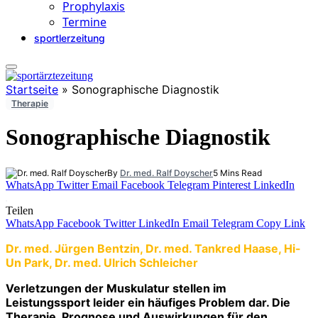
Prophylaxis
Termine
sportlerzeitung
Startseite
»
Sonographische Diagnostik
Therapie
Sonographische Diagnostik
By
Dr. med. Ralf Doyscher
5 Mins Read
WhatsApp
Twitter
Email
Facebook
Telegram
Pinterest
LinkedIn
Teilen
WhatsApp
Facebook
Twitter
LinkedIn
Email
Telegram
Copy Link
Dr. med. Jürgen Bentzin, Dr. med. Tankred Haase, Hi-
Un Park, Dr. med. Ulrich Schleicher
Verletzungen der Muskulatur stellen im
Leistungssport leider ein häufiges Problem dar. Die
Therapie, Prognose und Auswir­kungen für den