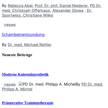
By
Rebecca Abel
,
Prof. Dr. phil. Daniel Niederer
,
PD Dr.
med. Christoph Offerhaus
,
Alexander Glowa
,
Dr.
Sportwiss. Christiane Wilke
THERAPIE
Schambeinentzündung
By
Dr. med. Michael Rettler
Neueste Beiträge
Moderne Knieendoprothetik
By
PD Dr. med.
THERAPIE
Philipp A. Michel
Präoperative Trainingstherapie