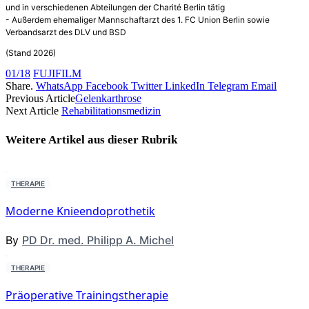
und in verschiedenen Abteilungen der Charité Berlin tätig
- Außerdem ehemaliger Mannschaftarzt des 1. FC Union Berlin sowie
Verbandsarzt des DLV und BSD
(Stand 2026)
01/18
FUJIFILM
Share.
WhatsApp
Facebook
Twitter
LinkedIn
Telegram
Email
Previous Article
Gelenkarthrose
Next Article
Rehabilitationsmedizin
Weitere Artikel aus dieser
Rubrik
THERAPIE
Moderne Knieendoprothetik
By
PD Dr. med. Philipp A. Michel
THERAPIE
Präoperative Trainingstherapie