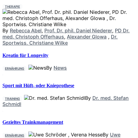
THERAPIE
By
Rebecca Abel
,
Prof. Dr. phil. Daniel Niederer
,
PD Dr.
med. Christoph Offerhaus
,
Alexander Glowa
,
Dr.
Sportwiss. Christiane Wilke
Kreatin für Longevity
By
News
ERNÄHRUNG
Sport mit Hüft- oder Knieprothese
By
Dr. med. Stefan
TRAINING
Schmidl
Gezieltes Trainkmanagement
By
Uwe
ERNÄHRUNG