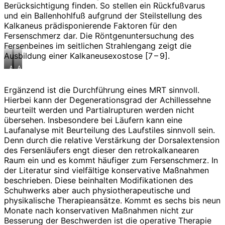
Berücksichtigung finden. So stellen ein Rückfußvarus
und ein Ballenhohlfuß aufgrund der Steilstellung des
Kalkaneus prädisponierende Faktoren für den
Fersenschmerz dar. Die Röntgenuntersuchung des
Fersenbeines im seitlichen Strahlengang zeigt die
Ausbildung einer Kalkaneusexostose [7 – 9].
Abb.1
Abb.2
Gut
Resektion
sichtbarer
der
Ergänzend ist die Durchführung eines MRT sinnvoll.
Ansatz
Haglundexostose
der
Hierbei kann der Degenerationsgrad der Achillessehne
Achillessehne
beurteilt werden und Partialrupturen werden nicht
am
übersehen. Insbesondere bei Läufern kann eine
Kalkaneus
Laufanalyse mit Beurteilung des Laufstiles sinnvoll sein.
Denn durch die relative Verstärkung der Dorsalextension
des Fersenläufers engt dieser den retrokalkanearen
Raum ein und es kommt häufiger zum Fersenschmerz. In
der Literatur sind vielfältige konservative Maßnahmen
beschrieben. Diese beinhalten Modifikationen des
Schuhwerks aber auch physiotherapeutische und
physikalische Therapieansätze. Kommt es sechs bis neun
Monate nach konservativen Maßnahmen nicht zur
Besserung der Beschwerden ist die operative Therapie