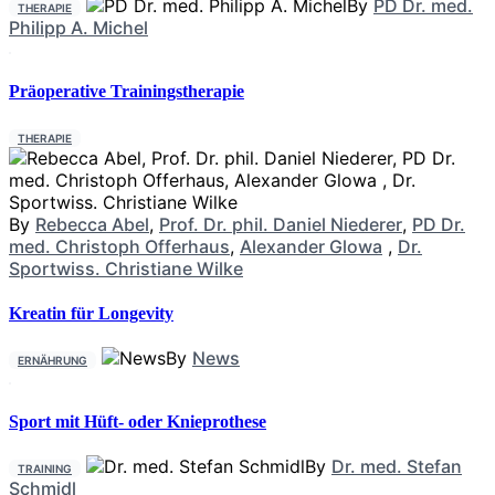
By
PD Dr. med.
THERAPIE
Philipp A. Michel
Präoperative Trainingstherapie
THERAPIE
By
Rebecca Abel
,
Prof. Dr. phil. Daniel Niederer
,
PD Dr.
med. Christoph Offerhaus
,
Alexander Glowa
,
Dr.
Sportwiss. Christiane Wilke
Kreatin für Longevity
By
News
ERNÄHRUNG
Sport mit Hüft- oder Knieprothese
By
Dr. med. Stefan
TRAINING
Schmidl