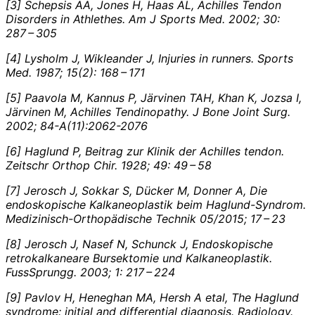
[3] Schepsis AA, Jones H, Haas AL, Achilles Tendon
Disorders in Athlethes. Am J Sports Med. 2002; 30:
287 – 305
[4] Lysholm J, Wikleander J, Injuries in runners. Sports
Med. 1987; 15(2): 168 – 171
[5] Paavola M, Kannus P, Järvinen TAH, Khan K, Jozsa I,
Järvinen M, Achilles Tendinopathy. J Bone Joint Surg.
2002; 84-A(11):2062-2076
[6] Haglund P, Beitrag zur Klinik der Achilles tendon.
Zeitschr Orthop Chir. 1928; 49: 49 – 58
[7] Jerosch J, Sokkar S, Dücker M, Donner A, Die
endoskopische Kalkaneoplastik beim Haglund-Syndrom.
Medizinisch-Orthopädische Technik 05/2015; 17 – 23
[8] Jerosch J, Nasef N, Schunck J, Endoskopische
retrokalkaneare Bursektomie und Kalkaneoplastik.
FussSprungg. 2003; 1: 217 – 224
[9] Pavlov H, Heneghan MA, Hersh A etal, The Haglund
syndrome: initial and differential diagnosis. Radiology.