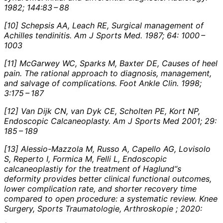
1982; 144:83 – 88
[10] Schepsis AA, Leach RE, Surgical management of
Achilles tendinitis. Am J Sports Med. 1987; 64: 1000 –
1003
[11] McGarwey WC, Sparks M, Baxter DE, Causes of heel
pain. The rational approach to diagnosis, management,
and salvage of complications. Foot Ankle Clin. 1998;
3:175 – 187
[12] Van Dijk CN, van Dyk CE, Scholten PE, Kort NP,
Endoscopic Calcaneoplasty. Am J Sports Med 2001; 29:
185 – 189
[13] Alessio-Mazzola M, Russo A, Capello AG, Lovisolo
S, Reperto I, Formica M, Felli L, Endoscopic
calcaneoplastiy for the treatment of Haglund“s
deformity provides better clinical functional outcomes,
lower complication rate, and shorter recovery time
compared to open procedure: a systematic review. Knee
Surgery, Sports Traumatologie, Arthroskopie ; 2020: