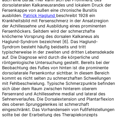
dorsolateralen Kalkaneusrandes und lokalem Druck der
Fersenkappe von außen eine chronische Bursitis
ausbilden.
Patrick Haglund
beschreibt 1928 ein
Krankheitsbild mit Fersenschmerz in der ­Ansatzregion
der Achillessehne und Ausbildung eines prominenten
Fersenhöckers. Seitdem wird der schmerzhafte
knöcherne Vorsprung des dorsalen Kalkaneus als
Haglund-Syndrom bezeichnet [6]. Das Haglund-
Syndrom besteht häufig beidseits und tritt
typischerweise in der zweiten und dritten Lebensdekade
auf. Die Diagnose wird durch die körperliche und
röntgenlogische Untersuchung gestellt. Bereits bei der
Beobachtung des Fußes von hinten ist die prominente
dorsolaterale Fersenkontur sichtbar. In diesem Bereich
kommt es nicht selten zu schmerzhaften Schwellungen
mit Fehlbeschwielung. Typische Schmerzpunkte befinden
sich über dem Raum zwischen hinterem oberem
Fersenrand und Achillessehne medial und lateral des
Sehnenverlaufes. Die Dorsalextension und Plantarflexion
des oberen Sprunggelenkes ist schmerzhaft
eingeschränkt. Das Vorhandensein von Fußfehlstellungen
sollte bei der Erarbeitung des Therapiekonzepts