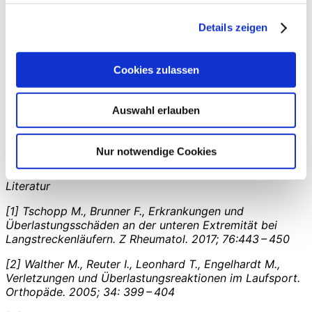
durchschnittlich 20,7 Wochen.
Details zeigen
Fazit
Die endoskopische Kalkaneoplastik ist eine gute
Cookies zulassen
Alternative zur offenen Abtragung der Haglundexostose.
Wissenschaftliche Untersuchungen zeigen bessere
klinische Ergebnisse bei niedrigerer Komplikationsrate.
Auswahl erlauben
Deutlich verkürzte Rehabilitationszeiten sind
insbesondere für Sportler, aber auch Berufstätige, die
sich lange Ausfallzeiten nicht leisten können, eine
Nur notwendige Cookies
attraktive Behandlungsoption.
Literatur
[1] Tschopp M., Brunner F., Erkrankungen und
Überlastungsschäden an der unteren Extremität bei
Langstreckenläufern. Z Rheumatol. 2017; 76:443 – 450
[2] Walther M., Reuter I., Leonhard T., Engelhardt M.,
Verletzungen und Überlastungsreaktionen im Laufsport.
Orthopäde. 2005; 34: 399 – 404