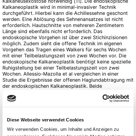
Kalkaneusexostose notwendig [11]. Die ­endoskopische
Kalkaneoplastik wird in minimal-invasiver Technik
durchgeführt. Hierbei kann die Achillessehne geschont
werden. Eine Ablösung des Sehnenansatzes ist nicht
erforderlich. Hautschnitte von mehreren Zentimetern
Länge sind ebenfalls nicht erforderlich. Das
endoskopische Vorgehen ist über zwei Stichinzisionen
möglich. Zudem sieht die offene Technik im eigenen
Vorgehen das Tragen eines Walkers für sechs Wochen
mit einer Teilbelastungszeit von zwei Wochen vor. Die
endoskopische Kalkaneoplastik be­nötigt keine spezielle
Ruhigstellung bei einer Teilbelastungszeit von zwei
Wochen. Allessio-Mazolla et al vergleichen in einer
Studie die Ergebnisse der offenen Haglundabtragung mit
der endoskopischen Kalkaneoplastik. Beide
Operationstechniken erreichen gute postoperative
Ergebnisse. Allerdings ist die endoskopische
Kalkaneoplastik mit einen mittleren postoperativen
AOFAS-Score von 90,7 im Vergleich zur offenen Technik
mit einen mittleren AOFAS-Score von 87,1 überlegen. Es
Diese Webseite verwendet Cookies
sind unterschiedliche Komplikationen nach offener
Abtragung der Haglundexostose beschrieben [7, 8].
Wir verwenden Cookies, um Inhalte und Anzeigen zu
Hierzu zählen Hautläsionen, Verletzungen der