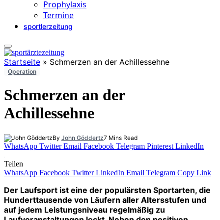
Prophylaxis
Termine
sportlerzeitung
Startseite
»
Schmerzen an der Achillessehne
Operation
Schmerzen an der
Achillessehne
By
John Göddertz
7 Mins Read
WhatsApp
Twitter
Email
Facebook
Telegram
Pinterest
LinkedIn
Teilen
WhatsApp
Facebook
Twitter
LinkedIn
Email
Telegram
Copy Link
Der Laufsport ist eine der populärsten Sportarten, die
Hunderttausende von Läufern aller Altersstufen und
auf jedem Leistungsniveau regelmäßig zu
Laufveranstaltungen lockt. Neben den positiven