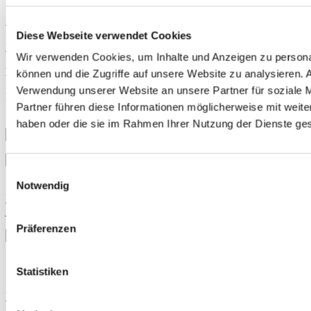
Stoßwellentherapie & alternierende Verfahren
Diese Webseite verwendet Cookies
Kalender anzeigen
Wir verwenden Cookies, um Inhalte und Anzeigen zu personal
Newsletter abonnieren
können und die Zugriffe auf unsere Website zu analysieren.
Verwendung unserer Website an unsere Partner für soziale 
Erhalten Sie aktuelle Informationen zu den neuesten Artikeln,
Partner führen diese Informationen möglicherweise mit weite
Studien und Veranstaltungen.
haben oder die sie im Rahmen Ihrer Nutzung der Dienste g
Einwilligungsauswahl
Notwendig
Mit der Anmeldung erklären Sie sich mit unserer
Datenschutzerklärung
einverstanden. Sie können den Newsletter
jederzeit abbestellen.
Präferenzen
Suchen
nach:
Statistiken
Sportmedizin für Ärzte, Therapeuten und Trainer
YouTube
LinkedIn