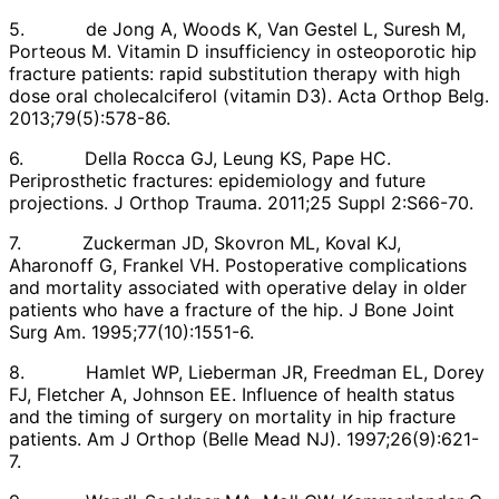
5. de Jong A, Woods K, Van Gestel L, Suresh M,
Porteous M. Vitamin D insufficiency in osteoporotic hip
fracture patients: rapid substitution therapy with high
dose oral cholecalciferol (vitamin D3). Acta Orthop Belg.
2013;79(5):578-86.
6. Della Rocca GJ, Leung KS, Pape HC.
Periprosthetic fractures: epidemiology and future
projections. J Orthop Trauma. 2011;25 Suppl 2:S66-70.
7. Zuckerman JD, Skovron ML, Koval KJ,
Aharonoff G, Frankel VH. Postoperative complications
and mortality associated with operative delay in older
patients who have a fracture of the hip. J Bone Joint
Surg Am. 1995;77(10):1551-6.
8. Hamlet WP, Lieberman JR, Freedman EL, Dorey
FJ, Fletcher A, Johnson EE. Influence of health status
and the timing of surgery on mortality in hip fracture
patients. Am J Orthop (Belle Mead NJ). 1997;26(9):621-
7.