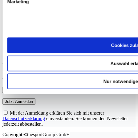
Marketing
Rubriken
Therapie
Training
Ernährung
Operation
Kardiologie
Cookies zul
Applikation
Psychologie
Jetzt zum Newsletter anmelden
Auswahl erl
Mit unserem Newsletter keine Beiträge und Neuigkeiten mehr
verpassen.
Nur notwendige
Mit der Anmeldung erklären Sie sich mit unserer
Datenschutzerklärung
einverstanden. Sie können den Newsletter
jederzeit abbestellen.
Copyright ©thesportGroup GmbH