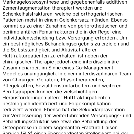
Marknagelosteosynthese und gegebenenfalls additiven
Zementaugmentation therapiert werden und
Schenkelhalsfrakturen, welche bei orthogeri­atrischen
Patienten meist in einem Gelenkersatz münden. Ebenso
kommt es zu einer Zunahme von periprothetischen und
periimplantären Femurfrakturen die in der Regel eine
Individualentscheidung bzw. Versorgung erfordern. Um
ein bestmögliches Behandlungsergebnis zu erzielen und
die Selbstständigkeit und Aktivität älterer
Hüftfrakturpatienten zu erhalten, ist neben der
chirurgischen Therapie jedoch eine interdisziplinäre
Zusammenarbeit im Sinne eines Co-Management
Modelles unumgänglich. In einem interdisziplinären Team
von Chirurgen, Geriatern, Physiotherapeuten,
Pflegekräften, Sozialdienstmitarbeitern und weiteren
Berufsgruppen können die vielschichtigen
Herausforderungen älterer Hüftfrakturpatienten
bestmöglich identifiziert und Folgekom­plikation
reduziert werden. Ebenso hat die Sekundärprävention
zur Verbesserung der weiterführenden Versorgungs- und
Behandlungsstruktur, wie etwa die Behandlung der
Osteoporose in einem sogenanten Fracture Liaison
Service (FLS) einen übergeordneten Stellenwert bei der