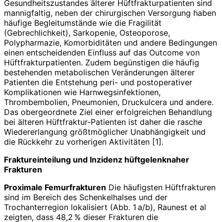
Gesundheitszustandes älterer Hüftfrakturpatienten sind
mannigfaltig, neben der chirurgischen Versorgung haben
häufige Begleitumstände wie die Fragi­lität
(Gebrechlichkeit), Sarkopenie, Osteoporose,
Polypharmazie, Komorbiditäten und andere Bedingungen
einen entscheidenden Einfluss auf das Outcome von
Hüftfrakturpatienten. Zudem begünstigen die häufig
bestehenden metabolischen Veränderungen älterer
Patienten die Entstehung peri- und postoperativer
Komplikationen wie Harnwegsinfektionen,
Thrombembolien, Pneumonien, Druckulcera und andere.
Das obergeordnete Ziel einer erfolgreichen Behandlung
bei älteren Hüftfraktur-Patienten ist daher die rasche
Wiedererlangung größtmöglicher Unabhängigkeit und
die Rückkehr zu vorherigen Aktivitäten [1].
Fraktureinteilung und Inzidenz hüftgelenknaher
Frakturen
Proximale Femurfrakturen
Die häufigsten Hüftfrakturen
sind im Bereich des Schenkelhalses und der
Trochanterregion lokalisiert (Abb. 1 a/b), Raunest et al
zeigten, dass 48,2 % dieser Frakturen die