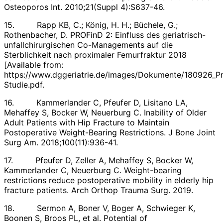
Osteoporos Int. 2010;21(Suppl 4):S637-46.
15. Rapp KB, C.; König, H. H.; Büchele, G.;
Rothenbacher, D. PROFinD 2: Einfluss des geriatrisch-
unfallchirurgischen Co-Managements auf die
Sterblichkeit nach proximaler Femurfraktur 2018
[Available from:
https://www.dggeriatrie.de/images/Dokumente/180926_P
Studie.pdf.
16. Kammerlander C, Pfeufer D, Lisitano LA,
Mehaffey S, Bocker W, Neuerburg C. Inability of Older
Adult Patients with Hip Fracture to Maintain
Postoperative Weight-Bearing Restrictions. J Bone Joint
Surg Am. 2018;100(11):936-41.
17. Pfeufer D, Zeller A, Mehaffey S, Bocker W,
Kammerlander C, Neuerburg C. Weight-bearing
restrictions reduce postoperative mobility in elderly hip
fracture patients. Arch Orthop Trauma Surg. 2019.
18. Sermon A, Boner V, Boger A, Schwieger K,
Boonen S, Broos PL, et al. Potential of