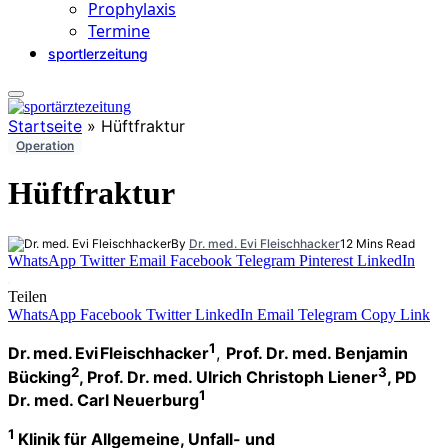
Prophylaxis
Termine
sportlerzeitung
Startseite
»
Hüftfraktur
Operation
Hüftfraktur
By
Dr. med. Evi Fleischhacker
12 Mins Read
WhatsApp
Twitter
Email
Facebook
Telegram
Pinterest
LinkedIn
Teilen
WhatsApp
Facebook
Twitter
LinkedIn
Email
Telegram
Copy Link
1
Dr. med. Evi Fleischhacker
,
Prof. Dr. med. Benjamin
2
3
Bücking
, Prof. Dr. med. Ulrich Christoph Liener
, PD
1
Dr. med. Carl Neuerburg
1
Klinik für Allgemeine, Unfall- und