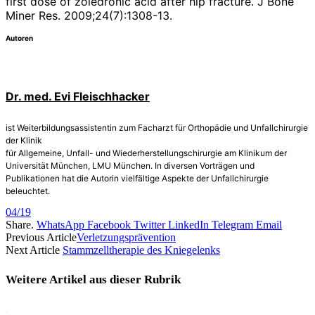
first dose of zoledronic acid after hip fracture. J Bone
Miner Res. 2009;24(7):1308-13.
Autoren
Dr. med. Evi Fleischhacker
ist Weiterbildungsassistentin zum Facharzt für Orthopädie und Unfallchirurgie
der Klinik
für Allgemeine­, Unfall- und Wiederherstellungschirurgie am Klinikum der
Universität München, LMU München. In diversen Vorträgen und
Publikationen hat die Autorin vielfältige Aspekte der Unfallchirurgie
beleuchtet.
04/19
Share.
WhatsApp
Facebook
Twitter
LinkedIn
Telegram
Email
Previous Article
Verletzungsprävention
Next Article
Stammzelltherapie des Kniegelenks
Weitere Artikel aus dieser
Rubrik