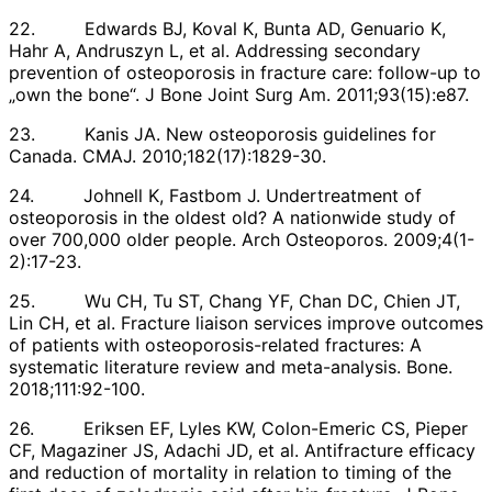
22. Edwards BJ, Koval K, Bunta AD, Genuario K,
Hahr A, Andruszyn L, et al. Addressing secondary
prevention of osteoporosis in fracture care: follow-up to
„own the bone“. J Bone Joint Surg Am. 2011;93(15):e87.
23. Kanis JA. New osteoporosis guidelines for
Canada. CMAJ. 2010;182(17):1829-30.
24. Johnell K, Fastbom J. Undertreatment of
osteoporosis in the oldest old? A nationwide study of
over 700,000 older people. Arch Osteoporos. 2009;4(1-
2):17-23.
25. Wu CH, Tu ST, Chang YF, Chan DC, Chien JT,
Lin CH, et al. Fracture liaison services improve outcomes
of patients with osteoporosis-related fractures: A
systematic literature review and meta-analysis. Bone.
2018;111:92-100.
26. Eriksen EF, Lyles KW, Colon-Emeric CS, Pieper
CF, Magaziner JS, Adachi JD, et al. Antifracture efficacy
and reduction of mortality in relation to timing of the