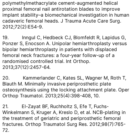
polymethylmethacrylate cement-augmented helical
proximal femoral nail antirotation blades to improve
implant stability–a biomechanical investigation in human
cadaveric femoral heads. J Trauma Acute Care Surg.
2012;72(2):E54-9.
19. Inngul C, Hedbeck CJ, Blomfeldt R, Lapidus G,
Ponzer S, Enocson A. Unipolar hemiarthroplasty versus
bipolar hemiarthroplasty in patients with displaced
femoral neck fractures: a four-year follow-up of a
randomised controlled trial. Int Orthop.
2013;37(12):2457-64.
20. Kammerlander C, Kates SL, Wagner M, Roth T,
Blauth M. Minimally invasive periprosthetic plate
osteosynthesis using the locking attachment plate. Oper
Orthop Traumatol. 2013;25(4):398-408, 10.
21. El-Zayat BF, Ruchholtz S, Efe T, Fuchs-
Winkelmann S, Kruger A, Kreslo D, et al. NCB-plating in
the treatment of geriatric and periprosthetic femoral
fractures. Orthop Traumatol Surg Res. 2012;98(7):765-
72.