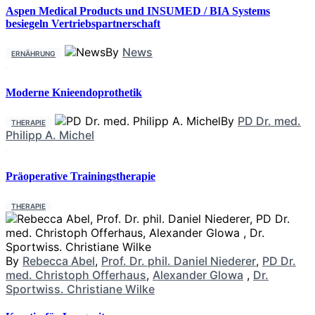
Aspen Medical Products und INSUMED / BIA Systems
besiegeln Vertriebspartnerschaft
By
News
ERNÄHRUNG
Moderne Knieendoprothetik
By
PD Dr. med.
THERAPIE
Philipp A. Michel
Präoperative Trainingstherapie
THERAPIE
By
Rebecca Abel
,
Prof. Dr. phil. Daniel Niederer
,
PD Dr.
med. Christoph Offerhaus
,
Alexander Glowa
,
Dr.
Sportwiss. Christiane Wilke