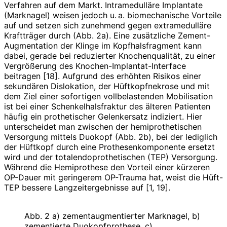
Verfahren auf dem Markt. Intramedulläre Implantate
(Marknagel) weisen jedoch u. a. biomechanische Vorteile
auf und setzen sich zunehmend gegen extramedulläre
Kraftträger durch (Abb. 2a). Eine zusätzliche Zement-
Augmentation der Klinge im Kopfhalsfragment kann
dabei, gerade bei reduzierter Knochenqualität, zu einer
Vergrößerung des Knochen-Implantat-Interface
beitragen [18]. Aufgrund des erhöhten Risikos einer
sekundären Dislokation, der Hüftkopfnekrose und mit
dem Ziel einer sofortigen vollbelastenden Mobilisation
ist bei einer Schenkelhalsfraktur des älteren Patienten
häufig ein prothetischer Gelenkersatz indiziert. Hier
unterscheidet man zwischen der hemiprothetischen
Versorgung mittels Duokopf (Abb. 2b), bei der lediglich
der Hüftkopf durch eine Prothesenkomponente ersetzt
wird und der totalendoprothetischen (TEP) Versorgung.
Während die Hemiprothese den Vorteil einer kürzeren
OP-Dauer mit geringerem OP-Trauma hat, weist die Hüft-
TEP bessere Langzeitergebnisse auf [1, 19].
Abb. 2 a) zementaugmentierter Marknagel, b)
zementierte Duokopfprothese, c)