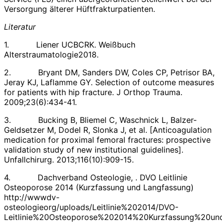
Versorgung älterer Hüftfrakturpatienten.
Literatur
1. Liener UCBCRK. Weißbuch
Alterstraumatologie2018.
2. Bryant DM, Sanders DW, Coles CP, Petrisor BA,
Jeray KJ, Laflamme GY. Selection of outcome measures
for patients with hip fracture. J Orthop Trauma.
2009;23(6):434-41.
3. Bucking B, Bliemel C, Waschnick L, Balzer-
Geldsetzer M, Dodel R, Slonka J, et al. [Anticoagulation
medication for proximal femoral fractures: prospective
validation study of new institutional guidelines].
Unfallchirurg. 2013;116(10):909-15.
4. Dachverband Osteologie, . DVO Leitlinie
Osteoporose 2014 (Kurzfassung und Langfassung)
http://wwwdv-
osteologieorg/uploads/Leitlinie%202014/DVO-
Leitlinie%20Osteoporose%202014%20Kurzfassung%20u