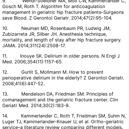
9. Wendl-Soeldner MA, Moll CW, Kammerlander C,
Gosch M, Roth T. Algorithm for anticoagulation
management in geriatric hip fracture patients–Surgeons
save Blood. Z Gerontol Geriatr. 2014;47(2):95-104.
10. Neuman MD, Rosenbaum PR, Ludwig JM,
Zubizarreta JR, Silber JH. Anesthesia technique,
mortality, and length of stay after hip fracture surgery.
JAMA. 2014;311(24):2508-17.
11. Inouye SK. Delirium in older persons. N Engl J
Med. 2006;354(11):1157-65.
12. Gurlit S, Mollmann M. How to prevent
perioperative delirium in the elderly? Z Gerontol Geriatr.
2008;41(6):447-52.
13. Mendelson DA, Friedman SM. Principles of
comanagement and the geriatric fracture center. Clin
Geriatr Med. 2014;30(2):183-9.
14. Kammerlander C, Roth T, Friedman SM, Suhm N,
Luger TJ, Kammerlander-Knauer U, et al. Ortho-geriatric
service–a literature review comparing different models.