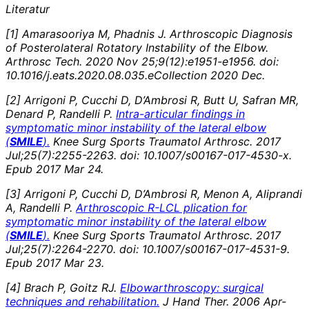
Literatur
[
1]
Amarasooriya M, Phadnis J. Arthroscopic Diagnosis
of Posterolateral Rotatory Instability of the Elbow.
Arthrosc Tech. 2020 Nov 25;9(12):e1951-e1956. doi:
10.1016/j.eats.2020.08.035.eCollection 2020 Dec.
[2
]
Arrigoni P, Cucchi D, D’Ambrosi R, Butt U, Safran MR,
Denard P, Randelli P.
Intra-articular findings in
symptomatic minor instability of the lateral elbow
(
SMILE
).
Knee Surg Sports Traumatol Arthrosc. 2017
Jul;25(7):2255-2263. doi: 10.1007/s00167-017-4530-x.
Epub 2017 Mar 24.
[
3]
Arrigoni P, Cucchi D, D’Ambrosi R, Menon A, Aliprandi
A, Randelli P.
Arthroscopic R-LCL plication for
symptomatic minor instability of the lateral elbow
(
SMILE
).
Knee Surg Sports Traumatol Arthrosc. 2017
Jul;25(7):2264-2270. doi: 10.1007/s00167-017-4531-9.
Epub 2017 Mar 23.
[
4]
Brach P, Goitz RJ.
Elbow
arthroscopy: surgical
techniques and rehabilitation.
J Hand Ther. 2006 Apr-