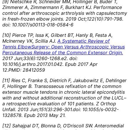
[9
]
Nietschke R,
Schneider MM
, Hollinger B, Buder T,
Zimmerer A, Zimmermann F, Burkhart KJ.
Performance
control after arthroscopic arthrolysis with capsulectomy
in fresh-frozen elbow joints.
2019 Oct;122(10):791-798.
doi: 10.1007/s00113-018-0584-6
[
10]
Pierce TP, Issa K, Gilbert BT, Hanly B, Festa A,
McInerney VK, Scillia AJ.
A Systematic Review of
Tennis ElbowSurgery: Open Versus Arthroscopic Versus
Percutaneous Release of the Common Extensor Origin.
2017 Jun;33(6):1260-1268.e2. doi:
10.1016/j.arthro.2017.01.042. Epub 2017 Apr
12.PMID: 28412059
[
11]
Ries C, Franke S, Dietrich F, Jakubowitz E,
Dehlinger
F
, Hollinger B.
Transosseous refixation of the common
extensor muscle tendons in chronic lateral epicondylitis
with and without additional reconstruction of the LUCL–
a retrospective evaluation of 101 patients.
Z Orthop
Unfall.
2013 Jun;151(3):296-301.doi: 10.1055/s-0032-
1328578. Epub 2013 May 21.
[
12]
Sahajpal DT, Blonna D, O’Driscoll SW. Anteromedial