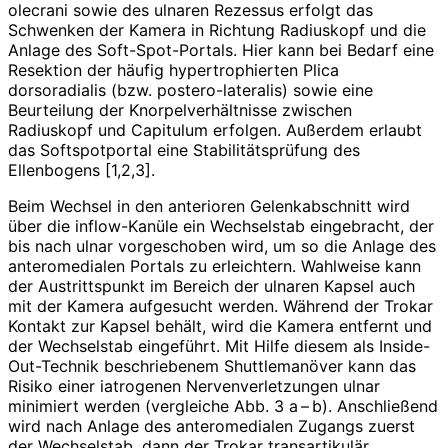
olecrani sowie des ulnaren Rezessus erfolgt das
Schwenken der Kamera in Richtung Radiuskopf und die
Anlage des Soft-Spot-Portals. Hier kann bei Bedarf eine
Resektion der häufig hypertrophierten Plica
dorsoradialis (bzw. postero-lateralis) sowie eine
Beurteilung der Knorpelverhältnisse zwischen
Radiuskopf und Capitulum erfolgen. Außerdem erlaubt
das Softspotportal eine Stabilitätsprüfung des
Ellenbogens [1,2,3].
Beim Wechsel in den anterioren Gelenkabschnitt wird
über die inflow-Kanüle ein Wechselstab eingebracht, der
bis nach ulnar vorgeschoben wird, um so die Anlage des
anteromedialen Portals zu erleichtern. Wahlweise kann
der Austrittspunkt im Bereich der ulnaren Kapsel auch
mit der Kamera aufgesucht werden. Während der Trokar
Kontakt zur Kapsel behält, wird die Kamera entfernt und
der Wechselstab eingeführt. Mit Hilfe diesem als Inside-
Out-Technik beschriebenem Shuttlemanöver kann das
Risiko einer iatrogenen Nervenverletzungen ulnar
minimiert werden (vergleiche Abb. 3 a – b). Anschließend
wird nach Anlage des anteromedialen Zugangs zuerst
der Wechselstab, dann der Trokar trans­artikulär