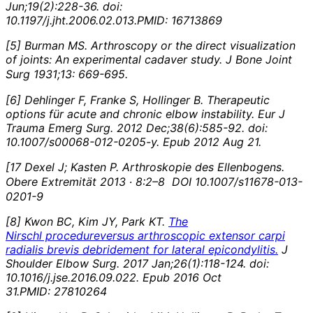
Jun;19(2):228-36. doi:
10.1197/j.jht.2006.02.013.PMID: 16713869
[
5]
Burman MS.
Arthroscopy or the direct visualization
of joints: An experimental cadaver study.
J Bone Joint
Surg
1931;13: 669-695.
[
6]
Dehlinger F, Franke S, Hollinger B. Therapeutic
options für acute and chronic elbow instability. Eur J
Trauma Emerg Surg. 2012 Dec;38(6):585-92. doi:
10.1007/s00068-012-0205-y. Epub 2012 Aug 21.
[
17
Dexel J;
Kasten P. Arthroskopie des Ellenbogens.
Obere Extremität 2013 ∙ 8:2–8
DOI 10.1007/s11678-013-
0201-9
[
8]
Kwon BC, Kim JY, Park KT.
The
Nirschl procedureversus arthroscopic extensor carpi
radialis brevis debridement for lateral epicondylitis.
J
Shoulder Elbow Surg. 2017 Jan;26(1):118-124. doi:
10.1016/j.jse.2016.09.022. Epub 2016 Oct
31.PMID: 27810264