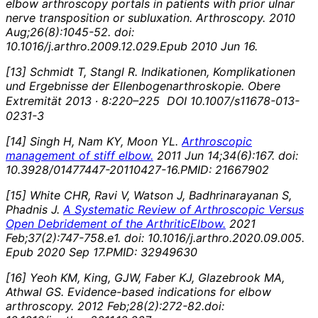
elbow arthroscopy portals in patients with prior ulnar
nerve transposition or subluxation. Arthroscopy.
2010
Aug;26(8):1045-52. doi:
10.1016/j.arthro.2009.12.029.Epub 2010 Jun 16.
[
13]
Schmidt T, Stangl R. Indikationen, Komplikationen
und Ergebnisse der Ellenbogenarthroskopie.
Obere
Extremität 2013 ∙ 8:220–225
DOI 10.1007/s11678-013-
0231-3
[
14]
Singh H, Nam KY, Moon YL.
Arthroscopic
management of stiff elbow.
2011 Jun 14;34(6):167. doi:
10.3928/01477447-20110427-16.PMID: 21667902
[
15]
White CHR, Ravi V, Watson J, Badhrinarayanan S,
Phadnis J.
A Systematic Review of Arthroscopic Versus
Open Debridement of the Arthritic
Elbow
.
2021
Feb;37(2):747-758.e1. doi: 10.1016/j.arthro.2020.09.005.
Epub 2020 Sep 17.PMID: 32949630
[
16]
Yeoh KM, King, GJW, Faber KJ, Glazebrook MA,
Athwal GS.
Evidence-based indications for elbow
arthroscopy.
2012 Feb;28(2):272-82.doi: