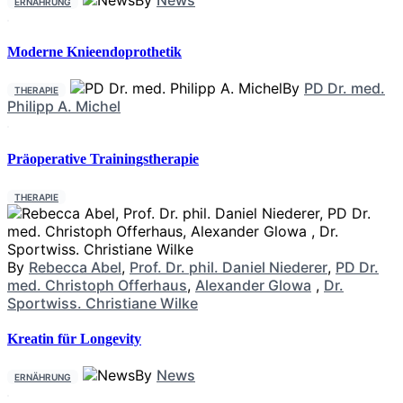
ERNÄHRUNG
Moderne Knieendoprothetik
By
PD Dr. med.
THERAPIE
Philipp A. Michel
Präoperative Trainingstherapie
THERAPIE
By
Rebecca Abel
,
Prof. Dr. phil. Daniel Niederer
,
PD Dr.
med. Christoph Offerhaus
,
Alexander Glowa
,
Dr.
Sportwiss. Christiane Wilke
Kreatin für Longevity
By
News
ERNÄHRUNG