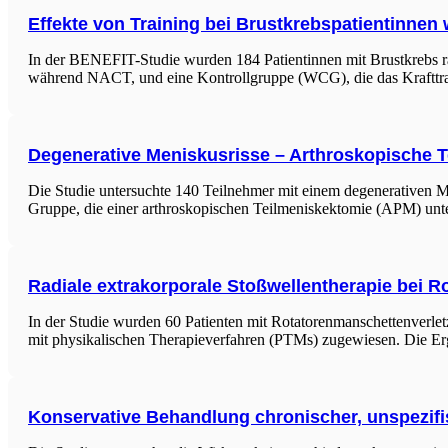
Effekte von Training bei Brustkrebspatientinne
In der BENEFIT-Studie wurden 184 Patientinnen mit Brustkrebs ra
während NACT, und eine Kontrollgruppe (WCG), die das Krafttrain
Degenerative Meniskusrisse – Arthroskopische 
Die Studie untersuchte 140 Teilnehmer mit einem degenerativen M
Gruppe, die einer arthroskopischen Teilmeniskektomie (APM) unte
Radiale extrakorporale Stoßwellentherapie bei 
In der Studie wurden 60 Patienten mit Rotatorenmanschettenverle
mit physikalischen Therapieverfahren (PTMs) zugewiesen. Die E
Konservative Behandlung chronischer, unspezi