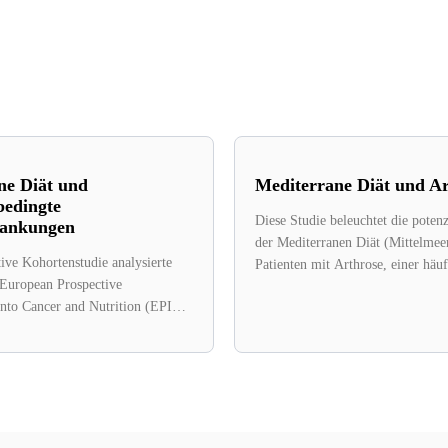
ne Diät und
Mediterrane Diät und Ar
bedingte
Diese Studie beleuchtet die potenz
rankungen
der Mediterranen Diät (Mittelmeer
ive Kohortenstudie analysierte
Patienten mit Arthrose, einer häuf
 European Prospective
heilbaren Erkrankung, die...
Into Cancer and Nutrition (EPIC)
n 1992 bis...