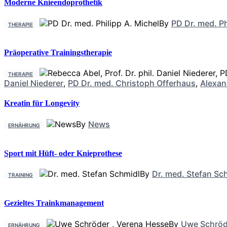
Moderne Knieendoprothetik
By
PD Dr. med. Ph
THERAPIE
Präoperative Trainingstherapie
THERAPIE
Daniel Niederer
,
PD Dr. med. Christoph Offerhaus
,
Alexan
Kreatin für Longevity
By
News
ERNÄHRUNG
Sport mit Hüft- oder Knieprothese
By
Dr. med. Stefan Sc
TRAINING
Gezieltes Trainkmanagement
By
Uwe Schröd
ERNÄHRUNG