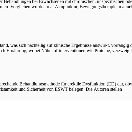
iver Behandlungen bei Erwachsenen mit chronischen, unspezifischen o
ienten. Verglichen wurden u.a. Akupunktur, Bewegungstherapie, manuell
tand, was sich nachteilig auf klinische Ergebnisse auswirkt, vorrangi
h Ernährung, wobei Nährstoffinterventionen wie Proteine, verzweigt
rsprechende Behandlungsmethode für erektile Dysfunktion (ED) dar, ob
 Wirksamkeit und Sicherheit von ESWT belegen. Die Autoren stellen