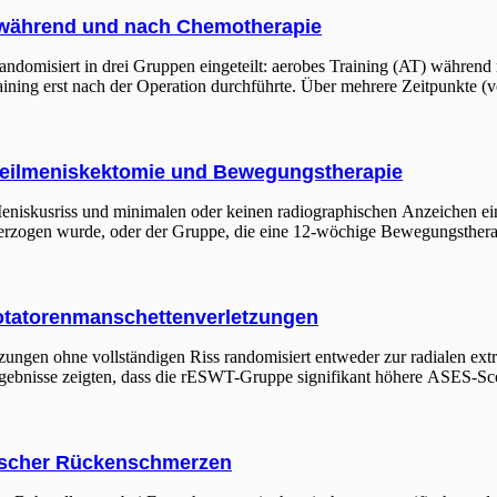
n während und nach Chemotherapie
ndomisiert in drei Gruppen eingeteilt: aerobes Training (AT) währen
ing erst nach der Operation durchführte. Über mehrere Zeitpunkte (v
Teilmeniskektomie und Bewegungstherapie
eniskusriss und minimalen oder keinen radiographischen Anzeichen ein
rzogen wurde, oder der Gruppe, die eine 12-wöchige Bewegungstherapie
Rotatorenmanschettenverletzungen
tzungen ohne vollständigen Riss randomisiert entweder zur radialen e
rgebnisse zeigten, dass die rESWT-Gruppe signifikant höhere ASES-S
fischer Rückenschmerzen