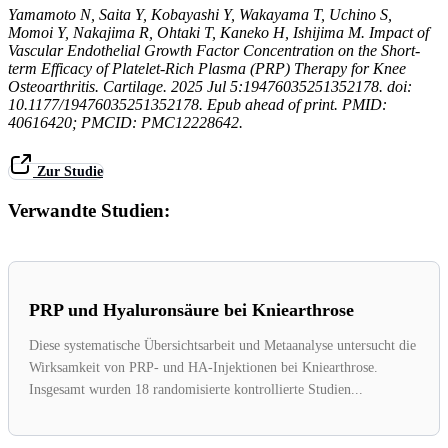
Yamamoto N, Saita Y, Kobayashi Y, Wakayama T, Uchino S,
Momoi Y, Nakajima R, Ohtaki T, Kaneko H, Ishijima M. Impact of
Vascular Endothelial Growth Factor Concentration on the Short-
term Efficacy of Platelet-Rich Plasma (PRP) Therapy for Knee
Osteoarthritis. Cartilage. 2025 Jul 5:19476035251352178. doi:
10.1177/19476035251352178. Epub ahead of print. PMID:
40616420; PMCID: PMC12228642.
Zur Studie
Verwandte Studien:
PRP und Hyaluronsäure bei Kniearthrose
Diese systematische Übersichtsarbeit und Metaanalyse untersucht die
Wirksamkeit von PRP- und HA-Injektionen bei Kniearthrose.
Insgesamt wurden 18 randomisierte kontrollierte Studien...