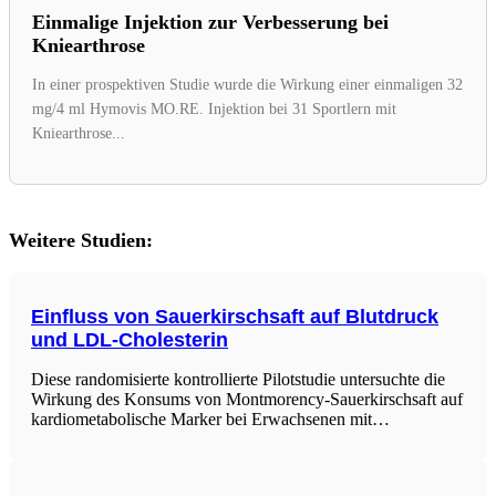
Einmalige Injektion zur Verbesserung bei
Kniearthrose
In einer prospektiven Studie wurde die Wirkung einer einmaligen 32
mg/4 ml Hymovis MO.RE. Injektion bei 31 Sportlern mit
Kniearthrose...
Weitere Studien:
Einfluss von Sauerkirschsaft auf Blutdruck
und LDL-Cholesterin
Diese randomisierte kontrollierte Pilotstudie untersuchte die
Wirkung des Konsums von Montmorency-Sauerkirschsaft auf
kardiometabolische Marker bei Erwachsenen mit
metabolischem Syndrom. Die Ergebnisse zeigten, dass der
Konsum von Sauerkirschsaft einen positiven Einfluss auf den
systolischen Blutdruck und das LDL-Cholesterin haben kann,