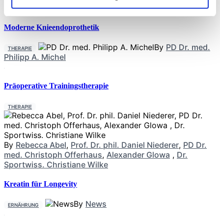
Moderne Knieendoprothetik
By
PD Dr. med.
THERAPIE
Philipp A. Michel
Präoperative Trainingstherapie
THERAPIE
By
Rebecca Abel
,
Prof. Dr. phil. Daniel Niederer
,
PD Dr.
med. Christoph Offerhaus
,
Alexander Glowa
,
Dr.
Sportwiss. Christiane Wilke
Kreatin für Longevity
By
News
ERNÄHRUNG