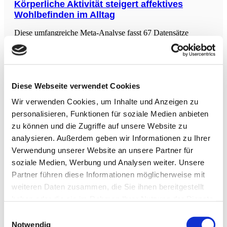
was
Körperliche Aktivität steigert affektives
Wohlbefinden im Alltag
Diese umfangreiche Meta-Analyse fasst 67 Datensätze
internationaler Studien zusammen, die über 321.000
Smartphone-basierte Befunde zum affektiven Wohlbefinden
(AWB) und knapp 1 Million Stunden accelerometrisch
gemessene körperliche Aktivität (PA) im Alltag umfassen.
Ziel war es, die Stärke, Richtung und Relevanz von
Diese Webseite verwendet Cookies
Höhere Proteinzufuhr senkt Sterblichkeit bei
chronischer Nierenerkrankung
Wir verwenden Cookies, um Inhalte und Anzeigen zu
personalisieren, Funktionen für soziale Medien anbieten
Die Studie analysierte Daten von 8543 Teilnehmenden
zu können und die Zugriffe auf unsere Website zu
(insgesamt 14.399 Beobachtungen) aus drei Kohorten von
Personen ab 60 Jahren, darunter 4789 Beobachtungen von
analysieren. Außerdem geben wir Informationen zu Ihrer
Menschen mit CKD Stadium 1 bis 3 (Durchschnittsalter 78
Verwendung unserer Website an unsere Partner für
Jahre). Über einen Beobachtungszeitraum von bis zu 10
soziale Medien, Werbung und Analysen weiter. Unsere
Jahren
Partner führen diese Informationen möglicherweise mit
Extrakorporale Stoßwellentherapie nach
Kreuzband-OP
weiteren Daten zusammen, die Sie ihnen bereitgestellt
haben oder die sie im Rahmen Ihrer Nutzung der Dienste
Diese systematische Übersichtsarbeit mit Metaanalyse
gesammelt haben.
untersucht den Einsatz von extrakorporaler
Einwilligungsauswahl
Stoßwellentherapie (ESWT) in Kombination mit
Notwendig