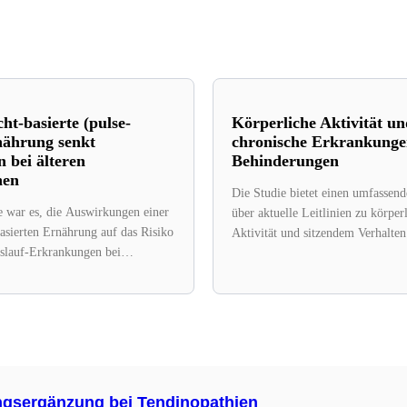
ht-basierte (pulse-
Körperliche Aktivität un
nährung senkt
chronische Erkrankunge
n bei älteren
Behinderungen
nen
Die Studie bietet einen umfassen
e war es, die Auswirkungen einer
über aktuelle Leitlinien zu körper
asierten Ernährung auf das Risiko
Aktivität und sitzendem Verhalte
slauf-Erkrankungen bei
mit chronischen Erkrankungen,...
b 50 Jahren...
ngsergänzung bei Tendinopathien