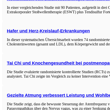
In einer vergleichenden Studie mit 90 Patienten, aufgeteilt in dre
Extrakorporaler Stoßwellentherapie (ESWT) plus Tendisulfur Fo
Hafer und Herz-Kreislauf-Erkrankungen
In dieser systematischen Übersichtsarbeit wurden 74 randomisierte
Cholesterinwerten (gesamt und LDL), dem Körpergewicht und dem 
Tai Chi und Knochengesundheit bei postmenopa
Die Studie evaluierte randomisierte kontrollierte Studien (RCTs
analysiert. Tai Chi zeigte im Vergleich zu keiner Intervention e
Gezielte Atmung verbessert Leistung und Wohlb
Die Studie zeigt, dass die bewusste Steuerung der Atemfrequenz vi
Parasympathikus über den Nervus vagus, was zu einer Senkung d