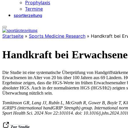
Prophylaxis
Termine
sportlerzeitung
Startseite
»
Sports Medicine Research
»
Handkraft bei E
Handkraft bei Erwachsene
Die Studie ist eine systematische Überprüfung von Handgriffstärkem
Erwachsenen im Alter von 20 bis über 100 Jahren aus 69 Ländern. HGS 
Ergebnisse zeigen, dass die HGS-Werte im frühen Erwachsenenalter
absoluter HGS. Auch in der normalisierten HGS (HGS/Ht2) zeigten si
Überwachung nützlich sein.
Tomkinson GR, Lang JJ, Rubín L, McGrath R, Gower B, Boyle T, K
iGRIPS (international handGRIP Strength) group. International norms 
Sport Health Sci. 2024 Nov 22:101014. doi: 10.1016/j.jshs.2024.10
Zur Studie