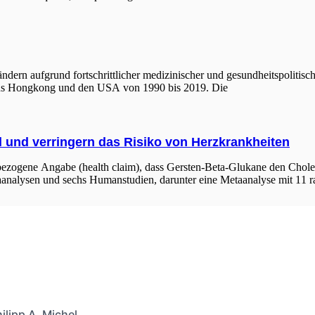
dern aufgrund fortschrittlicher medizinischer und gesundheitspolitisc
aus Hongkong und den USA von 1990 bis 2019. Die
 und verringern das Risiko von Herzkrankheiten
bezogene Angabe (health claim), dass Gersten-Beta-Glukane den Choles
taanalysen und sechs Humanstudien, darunter eine Metaanalyse mit 11 r
ilipp A. Michel