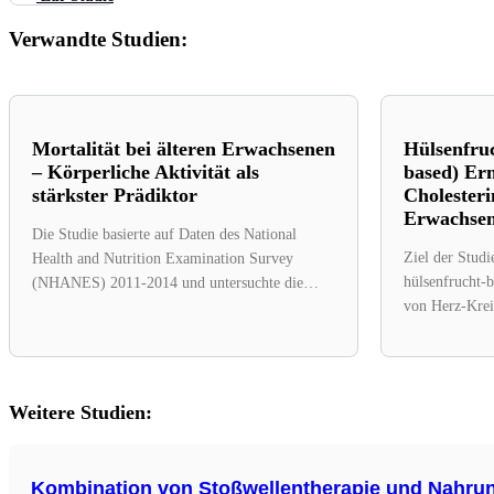
Verwandte Studien:
Mortalität bei älteren Erwachsenen
Hülsenfruc
– Körperliche Aktivität als
based) Er
stärkster Prädiktor
Cholesteri
Erwachse
Die Studie basierte auf Daten des National
Ziel der Studi
Health and Nutrition Examination Survey
hülsenfrucht-b
(NHANES) 2011-2014 und untersuchte die
von Herz-Krei
Vorhersagekraft von körperlicher...
Erwachsenen a
Weitere Studien:
Kombination von Stoßwellentherapie und Nahru