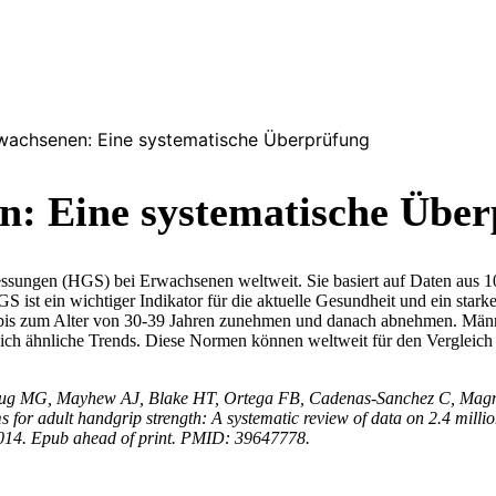
rwachsenen: Eine systematische Überprüfung
n: Eine systematische Übe
essungen (HGS) bei Erwachsenen weltweit. Sie basiert auf Daten aus 1
ist ein wichtiger Indikator für die aktuelle Gesundheit und ein stark
 bis zum Alter von 30-39 Jahren zunehmen und danach abnehmen. Männ
ch ähnliche Trends. Diese Normen können weltweit für den Vergleich 
lug MG, Mayhew AJ, Blake HT, Ortega FB, Cadenas-Sanchez C, Magnu
for adult handgrip strength: A systematic review of data on 2.4 millio
1014. Epub ahead of print. PMID: 39647778.