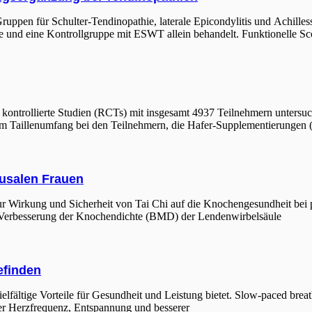
i Gruppen für Schulter-Tendinopathie, laterale Epicondylitis und Achil
rte und eine Kontrollgruppe mit ESWT allein behandelt. Funktionelle
 kontrollierte Studien (RCTs) mit insgesamt 4937 Teilnehmern untersuc
Taillenumfang bei den Teilnehmern, die Hafer-Supplementierungen (O
usalen Frauen
) zur Wirkung und Sicherheit von Tai Chi auf die Knochengesundheit b
ine Verbesserung der Knochendichte (BMD) der Lendenwirbelsäule
efinden
elfältige Vorteile für Gesundheit und Leistung bietet. Slow-paced bre
er Herzfrequenz, Entspannung und besserer