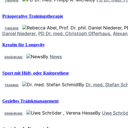
THERAPIE
Präoperative Trainingstherapie
THERAPIE
Daniel Niederer
,
PD Dr. med. Christoph Offerhaus
,
Alexan
Kreatin für Longevity
By
News
ERNÄHRUNG
Sport mit Hüft- oder Knieprothese
By
Dr. med. Stefan Sc
TRAINING
Gezieltes Trainkmanagement
By
Uwe Schröd
ERNÄHRUNG