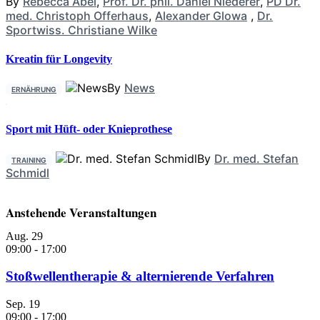
By
Rebecca Abel
,
Prof. Dr. phil. Daniel Niederer
,
PD Dr.
med. Christoph Offerhaus
,
Alexander Glowa
,
Dr.
Sportwiss. Christiane Wilke
Kreatin für Longevity
By
News
ERNÄHRUNG
Sport mit Hüft- oder Knieprothese
By
Dr. med. Stefan
TRAINING
Schmidl
Anstehende Veranstaltungen
Aug.
29
09:00
-
17:00
Stoßwellentherapie & alternierende Verfahren
Sep.
19
09:00
-
17:00