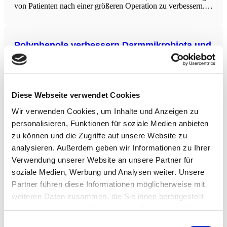
von Patienten nach einer größeren Operation zu verbessern.
Dazu gehören körperliche Übungen, Ernährungsberatung und
psychologische Unterstützung. Die Studie hebt die Bedeutung
dieser Ansätze zur Verbesserung der
Polyphenole verbessern Darmmikrobiota und
senken Entzündungsmarker
Die Metaanalyse fasst Daten aus mehreren randomisierten
kontrollierten Studien zusammen und analysiert den Einfluss
von Polyphenolen auf die Zusammensetzung der
Diese Webseite verwendet Cookies
Darmmikrobiota, die Produktion kurzkettiger Fettsäuren
(SCFAs) sowie Entzündungsparameter bei Menschen mit
Wir verwenden Cookies, um Inhalte und Anzeigen zu
Übergewicht oder Adipositas. Bei einer durchschnittlichen
personalisieren, Funktionen für soziale Medien anbieten
täglichen Aufnahme von
Mediterrane Diät und adipositasbedingte
zu können und die Zugriffe auf unsere Website zu
Krebserkrankungen
analysieren. Außerdem geben wir Informationen zu Ihrer
Verwendung unserer Website an unsere Partner für
Diese prospektive Kohortenstudie analysierte Daten aus der
European Prospective Investigation Into Cancer and Nutrition
soziale Medien, Werbung und Analysen weiter. Unsere
(EPIC) Studie, die von 1992 bis 2000 Teilnehmer im Alter
Partner führen diese Informationen möglicherweise mit
von 35 bis 70 Jahren aus 10 europäischen Ländern rekrutierte.
weiteren Daten zusammen, die Sie ihnen bereitgestellt
Die Forscher untersuchten den Zusammenhang zwischen
haben oder die sie im Rahmen Ihrer Nutzung der Dienste
Gezielte Darmdekolonisation von
gesammelt haben.
Einwilligungsauswahl