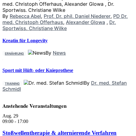
By
Rebecca Abel
,
Prof. Dr. phil. Daniel Niederer
,
PD Dr.
med. Christoph Offerhaus
,
Alexander Glowa
,
Dr.
Sportwiss. Christiane Wilke
Kreatin für Longevity
By
News
ERNÄHRUNG
Sport mit Hüft- oder Knieprothese
By
Dr. med. Stefan
TRAINING
Schmidl
Anstehende Veranstaltungen
Aug.
29
09:00
-
17:00
Stoßwellentherapie & alternierende Verfahren