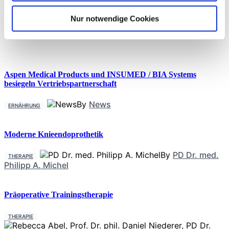
Erwachsenen mit depressiven Störungen durch eine
umfassende Netzwerk-Metaanalyse. Insgesamt wurden 192
Nur notwendige Cookies
Studien mit 17.437 Teilnehmern und 44 verschiedenen
Neueste Beiträge
Nutraceuticals einbezogen. Der primäre Endpunkt
Aspen Medical Products und INSUMED / BIA Systems
besiegeln Vertriebspartnerschaft
By
News
ERNÄHRUNG
Moderne Knieendoprothetik
By
PD Dr. med.
THERAPIE
Philipp A. Michel
Präoperative Trainingstherapie
THERAPIE