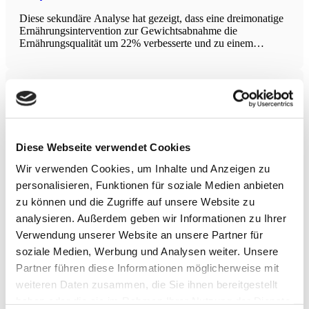
Diese sekundäre Analyse hat gezeigt, dass eine dreimonatige
Ernährungsintervention zur Gewichtsabnahme die
Ernährungsqualität um 22% verbesserte und zu einem
Gewichtsverlust von durchschnittlich 7,1 kg führte. Die
Prävalenz chronischer muskuloskelettaler Schmerzen (CMP)
sank von 50% auf 24%. Die Schmerzintensität und die
Integration von Mind-Body-Medizin in die
Sportmedizin
Der Artikel beschreibt, wie sich die Sportmedizin, die über
Diese Webseite verwendet Cookies
ein erhebliches gesundheitserhaltendes Potenzial verfügt, von
einer überwiegend auf den Wettkampfsport konzentrierten
Wir verwenden Cookies, um Inhalte und Anzeigen zu
diagnostischen Disziplin zu einem ganzheitlichen,
konservativen und multidisziplinären Therapieansatz
personalisieren, Funktionen für soziale Medien anbieten
entwickelt. Besonders die Integration von Mind-Body-
zu können und die Zugriffe auf unsere Website zu
Medizin wird als vielversprechender Ansatz
Wirksamkeit von Entspannungstechniken bei
analysieren. Außerdem geben wir Informationen zu Ihrer
Bluthochdruck
Verwendung unserer Website an unsere Partner für
soziale Medien, Werbung und Analysen weiter. Unsere
Diese systematische Übersichtsarbeit und Netzwerk-
Metaanalyse hat die Wirksamkeit nicht-pharmakologischer
Partner führen diese Informationen möglicherweise mit
Stressmanagement- und Entspannungsinterventionen zur
weiteren Daten zusammen, die Sie ihnen bereitgestellt
Blutdrucksenkung bei Hypertonie- und Prähypertonie-
haben oder die sie im Rahmen Ihrer Nutzung der Dienste
Patienten bewertet. Die Studie fasst Ergebnisse von 182