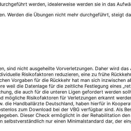
urchgeführt werden, idealerweise werden sie in das Aufw
n. Werden die Übungen nicht mehr durchgeführt, steigt das
ngen, sind nicht ausgeheilte Vorverletzungen. Daher wird da
ndividuelle Risikofaktoren reduzieren, eine zu frühe Rückk
lichen Vorgaben für die Rückkehr hat man sich inzwischen ab
 weil die Datenlage für die zeitliche Festlegung eines „retu
uchung, die auch für die unteren Ligen gefordert werden so
, und mögliche Risikofaktoren für Verletzungen erkannt wer
w. die Handballärzte Deutschland, haben hierfür in Kooper
kostenlos zum Download bei der VBG verfügbar sind. Als Be
gegeben. Dieser Check ermöglicht in der Reha­bilitation den
 selbstverständlich nur einen Minimalstandard dar, der ei