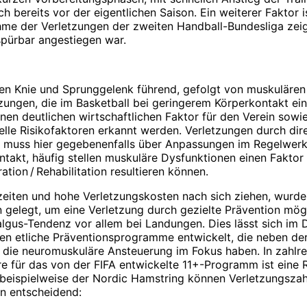
ich bereits vor der eigentlichen Saison. Ein weiterer Fakto
nahme der Verletzungen der zweiten Handball-­Bundesliga ze
spürbar angestiegen war.
ten Knie und Sprunggelenk führend, gefolgt von muskulären
tzungen, die im Basketball bei geringerem Körperkontakt ein
einen deutlichen wirtschaftlichen Faktor für den Verein sow
e Risikofaktoren erkannt werden. Verletzungen durch direkt
gen muss hier gegebenenfalls über Anpassungen im Regelwer
takt, häufig stellen muskuläre Dysfunktionen einen Faktor 
tion / Rehabilitation resultieren können.
eiten und hohe Verletzungskosten nach sich ziehen, wurde 
n gelegt, um eine Verletzung durch gezielte Prävention mög
Valgus-Tendenz vor allem bei Landungen. Dies lässt sich im
den etliche Präventionsprogramme entwickelt, die neben de
 die neuromuskuläre Ansteuerung im Fokus haben. In zahlre
e für das von der FIFA entwickelte 11+-Programm ist eine 
eispielweise der Nordic Hamstring können Verletzungszahle
en entscheidend: