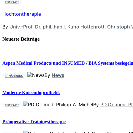
THERAPIE
Hochtontherapie
By
Univ.-Prof. Dr. phil. habil. Kuno Hottenrott
,
Christoph 
Neueste Beiträge
Aspen Medical Products und INSUMED / BIA Systems besiegeln 
By
News
ERNÄHRUNG
Moderne Knieendoprothetik
By
PD Dr. med. Ph
THERAPIE
Präoperative Trainingstherapie