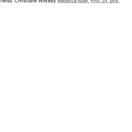
By
Rebecca Abel
,
Prof. Dr. phil.