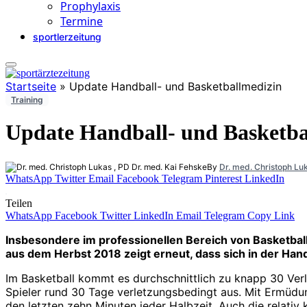
Prophylaxis
Termine
sportlerzeitung
Startseite
»
Update Handball- und Basketballmedizin
Training
Update Handball- und Basketba
By
Dr. med. Christoph Lu
WhatsApp
Twitter
Email
Facebook
Telegram
Pinterest
LinkedIn
Teilen
WhatsApp
Facebook
Twitter
LinkedIn
Email
Telegram
Copy Link
Insbesondere im professionellen Bereich von Basketbal
aus dem Herbst 2018 zeigt erneut, dass sich in der Han
Im Basketball kommt es durchschnittlich zu knapp 30 Verl
Spieler rund 30 Tage verletzungsbedingt aus. Mit Ermüdung
den letzten zehn Minuten jeder Halbzeit. Auch die relativ