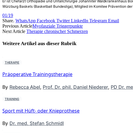
Er ist Chefarzt Orthopädie und Unfallchirurgie Johanniter Wald­krankenhaus B
Würzburg Baskets (Basketball Bundesliga), Mitglied im Komitee Prävention der
01/19
Share.
WhatsApp
Facebook
Twitter
LinkedIn
Telegram
Email
Previous Article
Myofasziale Triggerpunkte
Next Article
Therapie chronischer Schmerzen
Weitere Artikel aus dieser
Rubrik
THERAPIE
Präoperative Trainingstherapie
By
Rebecca Abel
,
Prof. Dr. phil. Daniel Niederer
,
PD Dr. me
TRAINING
Sport mit Hüft- oder Knieprothese
By
Dr. med. Stefan Schmidl