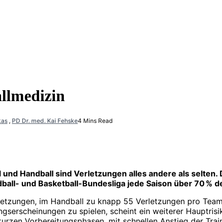
llmedizin
kas
,
PD Dr. med. Kai Fehske
4 Mins Read
l und Handball sind Verletzungen alles andere als selte
dball- und Basketball-Bundesliga jede Saison über 70 % d
etzungen, im Handball zu knapp 55 Verletzungen pro Team. I
serscheinungen zu spielen, scheint ein weiterer Hauptrisik
 kurzen Vorbereitungsphasen, mit schnellen Anstieg der Trai