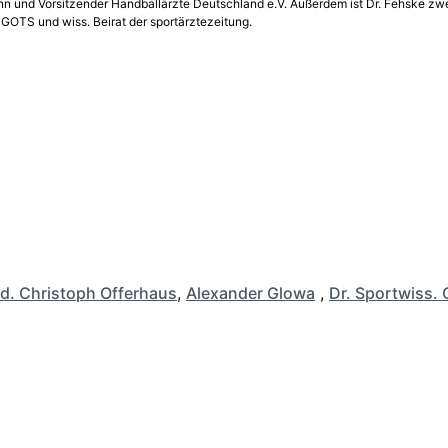
onn und Vorsitzender Handballärzte Deutschland e.V. Außerdem ist Dr. Fehske zw
 GOTS und wiss. Beirat der sportärztezeitung.
d. Christoph Offerhaus
,
Alexander Glowa
,
Dr. Sportwiss. 