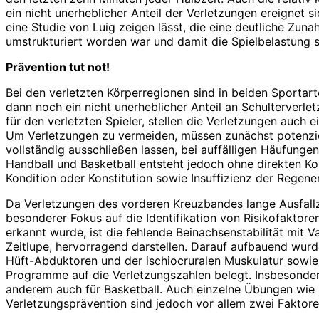
ein nicht unerheblicher Anteil der Verletzungen ereignet s
eine Studie von Luig zeigen lässt, die eine deutliche Zu
umstrukturiert worden war und damit die Spielbelastung 
Prävention tut not!
Bei den verletzten Körperregionen sind in beiden Sportar
dann noch ein nicht unerheblicher Anteil an Schulterverle
für den verletzten Spieler, stellen die Verletzungen auch 
Um Verletzungen zu vermeiden, müssen zunächst potenziell
vollständig ausschließen lassen, bei auffälligen Häuf­un
Handball und Basketball entsteht jedoch ohne direkten Kon
Kondition oder Konstitution sowie Insuffizienz der Regenera
Da Verletzungen des vorderen Kreuzbandes lange Ausfallz
besonderer Fokus auf die Identifikation von Risikofaktore
erkannt wurde, ist die fehlende Beinachsenstabilität mit 
Zeitlupe, hervorragend darstellen. Da­rauf aufbauend wur
Hüft-Abduktoren und der ischiocruralen Muskulatur sowie
Programme auf die Verletzungszahlen belegt. Insbesonder
anderem auch für Basketball. Auch einzelne Übungen wie b
Verletzungsprävention sind jedoch vor allem zwei Faktor