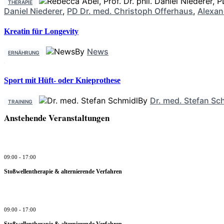
THERAPIE
Daniel Niederer
,
PD Dr. med. Christoph Offerhaus
,
Alexan
Kreatin für Longevity
By
News
ERNÄHRUNG
Sport mit Hüft- oder Knieprothese
By
Dr. med. Stefan Sc
TRAINING
Anstehende Veranstaltungen
09:00
-
17:00
Stoßwellentherapie & alternierende Verfahren
09:00
-
17:00
Stoßwellentherapie & alternierende Verfahren