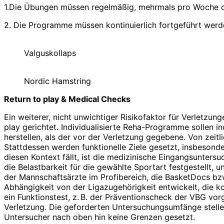
1.Die Übungen müssen regelmäßig, mehrmals pro Woche d
2. Die Programme müssen kontinuierlich fortgeführt werde
Valguskollaps
Nordic Hamstring
Return to play & Medical Checks
Ein weiterer, nicht unwichtiger Risikofaktor für Verletzu
play gerichtet. Individualisierte Reha-Programme sollen i
herstellen, als der vor der Verletzung gegebene. Von zeit
Stattdessen werden funktionelle Ziele gesetzt, insbesondere
diesen Kontext fällt, ist die medizinische Eingangsunters
die Belastbarkeit für die gewählte Sportart festgestellt
der Mannschaftsärzte im Profibereich, die BasketDocs bz
Abhängigkeit von der Ligazugehörigkeit entwickelt, die 
ein Funktionstest, z. B. der Präventionscheck der VBG vor
Verletzung. Die geforderten Untersuchungsumfänge stellen
Untersucher nach oben hin keine Grenzen gesetzt.