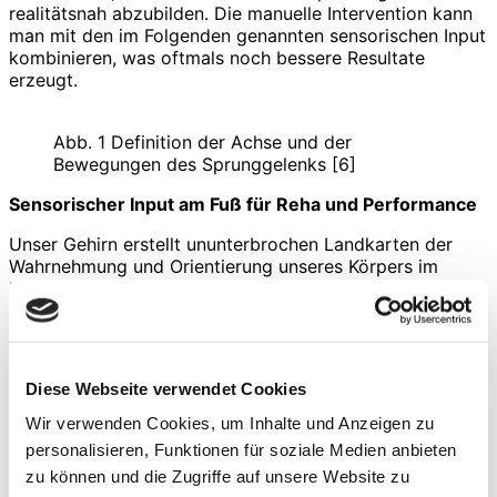
realitätsnah abzubilden. Die manuelle Intervention kann
man mit den im Folgenden genannten sensorischen Input
kombinieren, was oftmals noch bessere Resultate
erzeugt.
Abb. 1 Definition der Achse und der
Bewegungen des Sprunggelenks [6]
Sensorischer Input am Fuß für Reha und Performance
Unser Gehirn erstellt ununterbrochen Landkarten der
Wahrnehmung und Orientierung unseres Körpers im
Raum. Um dabei eine gute Vorhersehbarkeit der
Bewegung zu haben, benötigt das Gehirn möglichst viele
Informationen, und zwar von dort, wo die Bewegung
stattfindet. Das sind in erster Linie die Gelenke sowie
ihre umliegenden Strukturen. So ist unser Gehirn in der
Diese Webseite verwendet Cookies
Lage, anhand der von den verschiedenen Gelenken des
Körpers eintreffende Signale (Lage & Winkelveränderung
Wir verwenden Cookies, um Inhalte und Anzeigen zu
im Verhältnis zur Zeit) die Bewegungsgeschwindigkeit
personalisieren, Funktionen für soziale Medien anbieten
der Körperteile zueinander zu berechnen. Unser Körper
zu können und die Zugriffe auf unsere Website zu
erhält darüber jeweils zeitaktuell die Information seiner