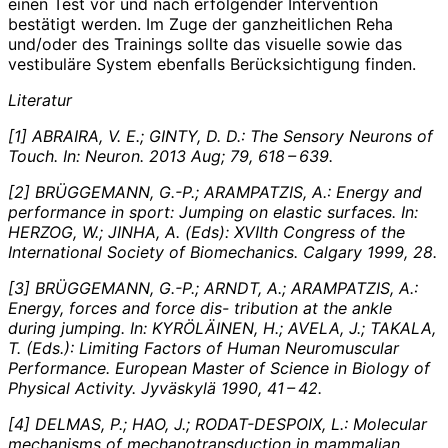
einen Test vor und nach erfolgender Intervention
bestätigt werden. Im Zuge der ganzheitlichen Reha
und/oder des Trainings sollte das visuelle sowie das
vestibuläre System ebenfalls Berücksichtigung finden.
Literatur
[1] ABRAIRA, V. E.; GINTY, D. D.: The Sensory Neurons of
Touch. In: Neuron. 2013 Aug; 79, 618 – 639.
[2] BRÜGGEMANN, G.-P.; ARAMPATZIS, A.: Energy and
performance in sport: Jumping on elastic surfaces. In:
HERZOG, W.; JINHA, A. (Eds): XVIIth Congress of the
International Society of Biomechanics. Calgary 1999, 28.
[3] BRÜGGEMANN, G.-P.; ARNDT, A.; ARAMPATZIS, A.:
Energy, forces and force dis- tribution at the ankle
during jumping. In: KYRÖLÄINEN, H.; AVELA, J.; TAKALA,
T. (Eds.): Limiting Factors of Human Neuromuscular
Performance. European Master of Science in Biology of
Physical Activity. Jyväskylä 1990, 41 – 42.
[4] DELMAS, P.; HAO, J.; RODAT-DESPOIX, L.: Molecular
mechanisms of mechanotransduction in mammalian