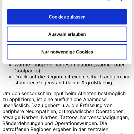
Schmerzempfinden in der Region eines Traumas sein.
Folgende Techniken können flächig oder punktuell
Cookies zulassen
angewendet werden:
leichte oberflächliche Berührung (mit der Hand /
Auswahl erlauben
Taping) oder Vibration (niedrig-/hochfrequent Hz)
auf/unter dem Fuß sowie vor und/oder während der
Bewegung
Nur notwendige Cookies
festerer Druck auf das Gewebe
(Kompressionstechniken, Flossing)
Wärme- und/oder Kältestimulation (Wärme- oder
Coolpacks)
Druck auf die Region mit einem scharfkantigen und
stumpfen Gegenstand (klein- & großflächig)
Um den sensorischen Input beim Athleten bestmöglich
zu applizieren, ist eine ausführliche Anamnese
unerlässlich. Dazu gehört u. a. die Erfassung von
periphere Neuropathien, orthopädischen Operationen,
etwaige Narben, Narben, Tattoos, Nervenschädigungen,
Bänderdehnungen und Operationswunden. Die
betroffenen Regionen ergeben in der zentralen