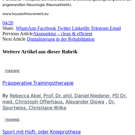
angewandten Neurologie (Neuroathletik).
www.houseofmovement.eu
04/20
Share.
WhatsApp
Facebook
Twitter
LinkedIn
Telegram
Email
Previous Article
Akupunktur – clean & efficient
Next Article
Digitalisierung in der Rehabilitation
Weitere Artikel aus dieser
Rubrik
THERAPIE
Präoperative Trainingstherapie
By
Rebecca Abel
,
Prof. Dr. phil. Daniel Niederer
,
PD Dr.
med. Christoph Offerhaus
,
Alexander Glowa
,
Dr.
Sportwiss. Christiane Wilke
TRAINING
Sport mit Hüft- oder Knieprothese