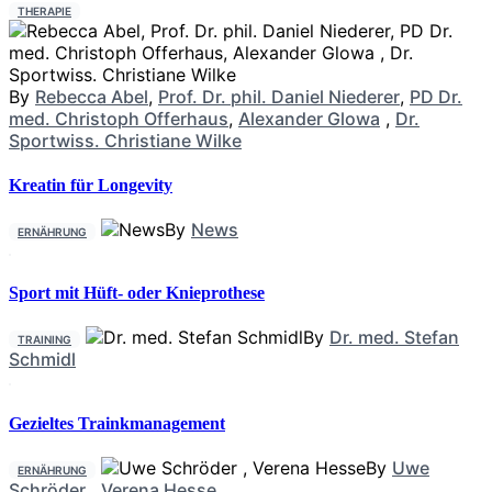
THERAPIE
By
Rebecca Abel
,
Prof. Dr. phil. Daniel Niederer
,
PD Dr.
med. Christoph Offerhaus
,
Alexander Glowa
,
Dr.
Sportwiss. Christiane Wilke
Kreatin für Longevity
By
News
ERNÄHRUNG
Sport mit Hüft- oder Knieprothese
By
Dr. med. Stefan
TRAINING
Schmidl
Gezieltes Trainkmanagement
By
Uwe
ERNÄHRUNG
Schröder
,
Verena Hesse