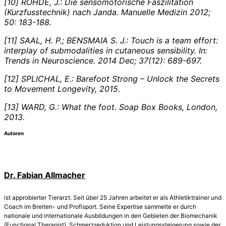
[10] ROHDE, J.: Die sensomotorische Faszilitation
(Kurzfusstechnik) nach Janda. Manuelle Medizin 2012;
50: 183-188.
[11] SAAL, H. P.; BENSMAIA S. J.: Touch is a team effort:
interplay of submodalities in cutaneous sensibility. In:
Trends in Neuroscience. 2014 Dec; 37(12): 689-697.
[12] SPLICHAL, E.: Barefoot Strong – Unlock the Secrets
to Movement Longevity, 2015
.
[13] WARD, G.: What the foot. Soap Box Books, London,
2013.
Autoren
Dr. Fabian Allmacher
ist approbierter Tierarzt. Seit über 25 Jahren arbeitet er als Athletiktrainer und
Coach im Breiten- und Profisport. Seine Expertise sammelte er durch
nationale und internationale Ausbildungen in den Gebieten der Biomechanik
(Functional Therapist), Schmerzreduktion und Leistungssteigerung sowie der