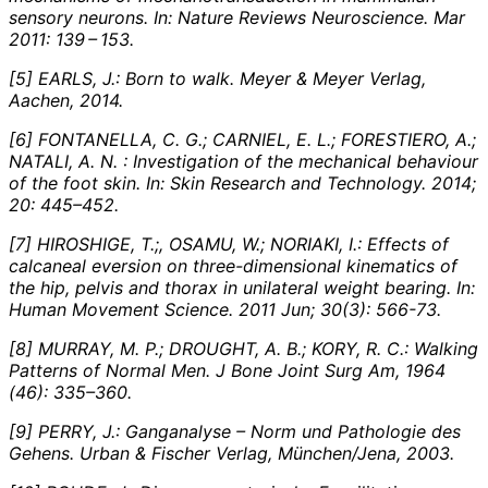
sensory neurons. In: Nature Reviews Neuroscience. Mar
2011: 139 – 153.
[5] EARLS, J.: Born to walk. Meyer & Meyer Verlag,
Aachen, 2014.
[6] FONTANELLA, C. G.; CARNIEL, E. L.; FORESTIERO, A.;
NATALI, A. N. : Investigation of the mechanical behaviour
of the foot skin. In: Skin Research and Technology. 2014;
20: 445–452.
[7] HIROSHIGE, T.;, OSAMU, W.; NORIAKI, I.: Effects of
calcaneal eversion on three-dimensional kinematics of
the hip, pelvis and thorax in unilateral weight bearing. In:
Human Movement Science. 2011 Jun; 30(3): 566-73.
[8] MURRAY, M. P.; DROUGHT, A. B.; KORY, R. C.: Walking
Patterns of Normal Men. J Bone Joint Surg Am, 1964
(46): 335–360.
[9] PERRY, J.: Ganganalyse – Norm und Pathologie des
Gehens. Urban & Fischer Verlag, München/Jena, 2003.