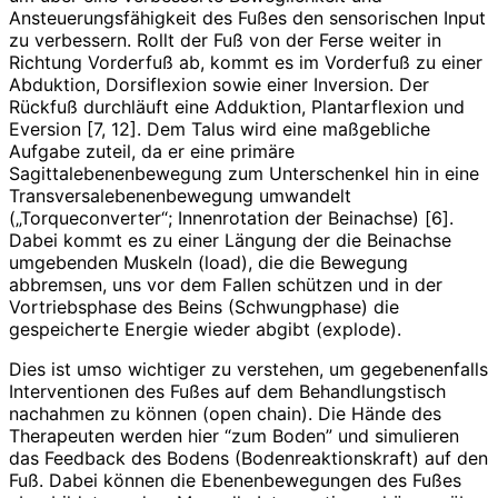
Ansteuerungsfähigkeit des Fußes den sensorischen Input
zu verbessern. Rollt der Fuß von der Ferse weiter in
Richtung Vorderfuß ab, kommt es im Vorderfuß zu einer
Abduktion, Dorsiflexion sowie einer Inversion. Der
Rückfuß durchläuft eine Adduktion, Plantarflexion und
Eversion [7, 12]. Dem Talus wird eine maßgebliche
Aufgabe zuteil, da er eine primäre
Sagittalebenenbewegung zum Unterschenkel hin in eine
Transversalebenenbewegung umwandelt
(„Torqueconverter“; Innenrotation der Beinachse) [6].
Dabei kommt es zu einer Längung der die Beinachse
umgebenden Muskeln (load), die die Bewegung
abbremsen, uns vor dem Fallen schützen und in der
Vortriebsphase des Beins (Schwungphase) die
gespeicherte Energie wieder abgibt (explode).
Dies ist umso wichtiger zu verstehen, um gegebenenfalls
Interventionen des Fußes auf dem Behandlungstisch
nachahmen zu können (open chain). Die Hände des
Therapeuten werden hier “zum Boden” und simulieren
das Feedback des Bodens (Bodenreaktionskraft) auf den
Fuß. Dabei können die Ebenenbewegungen des Fußes