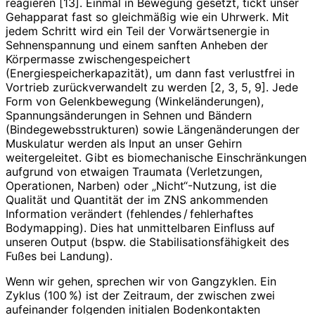
reagieren [13]. Einmal in Bewegung gesetzt, tickt unser
Gehapparat fast so gleichmäßig wie ein Uhrwerk. Mit
jedem Schritt wird ein Teil der Vorwärtsenergie in
Sehnenspannung und einem sanften Anheben der
Körpermasse zwischengespeichert
(Energiespeicherkapazität), um dann fast verlustfrei in
Vortrieb zurückverwandelt zu werden [2, 3, 5, 9]. Jede
Form von Gelenkbewegung (Winkeländerungen),
Spannungsänderungen in Sehnen und Bändern
(Bindegewebsstrukturen) sowie Längenänderungen der
Muskulatur werden als Input an unser Gehirn
weitergeleitet. Gibt es biomechanische Einschränkungen
aufgrund von etwaigen Traumata (Verletzungen,
Operationen, Narben) oder „Nicht“-Nutzung, ist die
Qualität und Quantität der im ZNS ankommenden
Information verändert (fehlendes / fehlerhaftes
Bodymapping). Dies hat unmittelbaren Einfluss auf
unseren Output (bspw. die Stabilisationsfähigkeit des
Fußes bei Landung).
Wenn wir gehen, sprechen wir von Gangzyklen. Ein
Zyklus (100 %) ist der Zeitraum, der zwischen zwei
aufeinander folgenden initialen Bodenkontakten