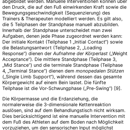
abgebildet werden. Manuelle Interventionen können über
den Druck, die auf den Fuß einwirkenden Kraft sowie die
Bewegungsgeschwindigkeit (Sequenzierung) des
Trainers & Therapeuten modelliert werden. Es gilt also,
die 5 Teilphasen der Standphase manuell abzubilden.
Innerhalb der Standphase unterscheidet man zwei
Aufgaben, denen jede Phase zugeordnet werden kann:
Der initiale Kontakt (Teilphase 1 „Initial Contact“) sowie
die Belastungsantwort (Teilphase 2, „Loading
Response“) dienen der
Aufnahme der Körperlast
(„Weight
Acceptance“). Die mittlere Standphase (Teilphase 3,
„Mid Stance“) und die terminale Standphase (Teilphase
4, „Terminal Stance“) dienen dem
monopedalen Stützen
(„Single Limb Support“), während dessen das gesamte
Körpergewicht auf einem Bein lastet. Die fünfte
Teilphase ist die Vor-Schwungphase („Pre-Swing“) [9].
Die Körpermasse und die Erdanziehung, die
normalerweise die 3-dimensionale Kettenreaktion
auslösen, sind auf dem Behandlungstisch nicht wirksam.
Dies berücksichtigend ist eine manuelle Intervention mit
dem Fuß des Athleten auf dem Boden nach Möglichkeit
vorzuziehen, um den sensorischen Input möglichst