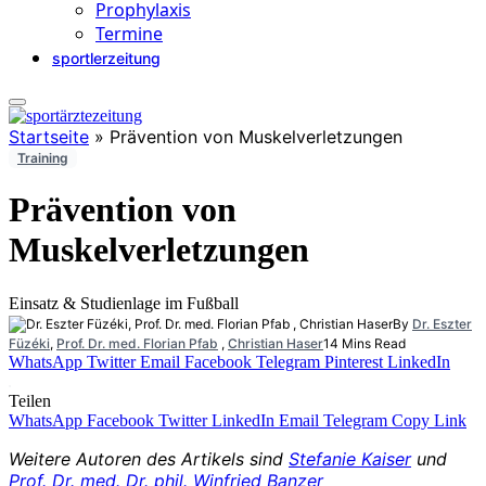
Prophylaxis
Termine
sportlerzeitung
Startseite
»
Prävention von Muskelverletzungen
Training
Prävention von
Muskelverletzungen
Einsatz & Studienlage im Fußball
By
Dr. Eszter
Füzéki
,
Prof. Dr. med. Florian Pfab
,
Christian Haser
14 Mins Read
WhatsApp
Twitter
Email
Facebook
Telegram
Pinterest
LinkedIn
Teilen
WhatsApp
Facebook
Twitter
LinkedIn
Email
Telegram
Copy Link
Weitere Autoren des Artikels sind
Stefanie Kaiser
und
Prof. Dr. med. Dr. phil. Winfried Banzer