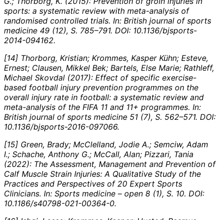
G.; Thorborg, K. (2015): Prevention of groin injuries in
sports: a systematic review with meta-analysis of
randomised controlled trials. In:
British journal of sports
medicine 49 (12), S. 785–791. DOI: 10.1136/bjsports-
2014-094162.
[14] Thorborg, Kristian; Krommes, Kasper Kühn; Esteve,
Ernest; Clausen, Mikkel Bek; Bartels, Else Marie; Rathleff,
Michael Skovdal (2017): Effect of specific exercise-
based football injury prevention programmes on the
overall injury rate in football: a systematic review and
meta-analysis of the FIFA 11 and 11+ programmes. In:
British journal of sports medicine 51 (7), S. 562–571. DOI:
10.1136/bjsports-2016-097066.
[15] Green, Brady; McClelland, Jodie A.; Semciw, Adam
I.; Schache, Anthony G.; McCall, Alan; Pizzari, Tania
(2022): The Assessment, Management and Prevention of
Calf Muscle Strain Injuries: A Qualitative Study of the
Practices and Perspectives of 20 Expert Sports
Clinicians. In:
Sports medicine – open 8 (1), S. 10. DOI:
10.1186/s40798-021-00364-0.