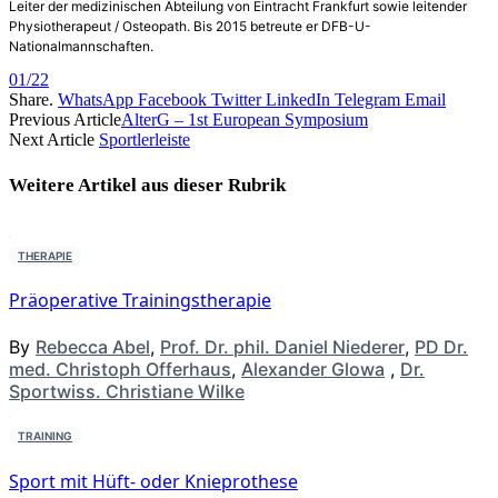
Leiter der medizinischen Abteilung von Eintracht Frankfurt sowie leitender
Physiotherapeut / Osteopath. Bis 2015 betreute er DFB-­U­-
Nationalmannschaften.
01/22
Share.
WhatsApp
Facebook
Twitter
LinkedIn
Telegram
Email
Previous Article
AlterG – 1st European Symposium
Next Article
Sportlerleiste
Weitere Artikel aus dieser
Rubrik
THERAPIE
Präoperative Trainingstherapie
By
Rebecca Abel
,
Prof. Dr. phil. Daniel Niederer
,
PD Dr.
med. Christoph Offerhaus
,
Alexander Glowa
,
Dr.
Sportwiss. Christiane Wilke
TRAINING
Sport mit Hüft- oder Knieprothese