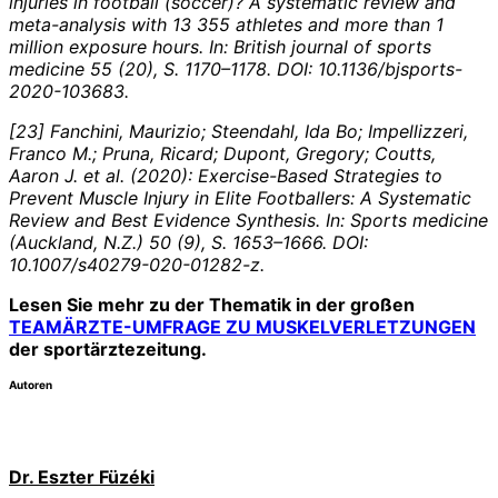
injuries in football (soccer)? A systematic review and
meta-analysis with 13 355 athletes and more than 1
million exposure hours. In:
British journal of sports
medicine 55 (20), S. 1170–1178. DOI: 10.1136/bjsports-
2020-103683.
[23] Fanchini, Maurizio; Steendahl, Ida Bo; Impellizzeri,
Franco M.; Pruna, Ricard; Dupont, Gregory; Coutts,
Aaron J. et al. (2020): Exercise-Based Strategies to
Prevent Muscle Injury in Elite Footballers: A Systematic
Review and Best Evidence Synthesis. In:
Sports medicine
(Auckland, N.Z.) 50 (9), S. 1653–1666. DOI:
10.1007/s40279-020-01282-z.
Lesen Sie mehr zu der Thematik in der großen
TEAMÄRZTE-UMFRAGE ZU MUSKELVERLETZUNGEN
der sportärztezeitung.
Autoren
Dr. Eszter Füzéki