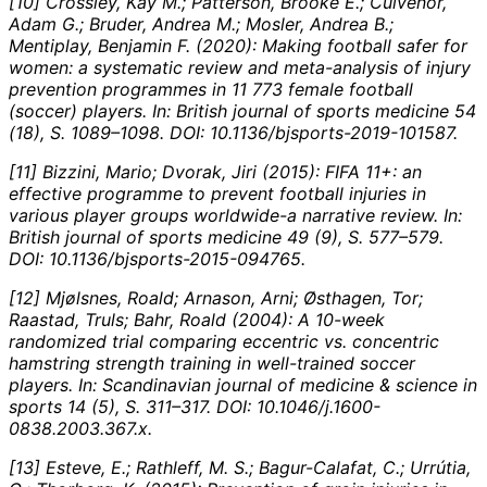
[10] Crossley, Kay M.; Patterson, Brooke E.; Culvenor,
Adam G.; Bruder, Andrea M.; Mosler, Andrea B.;
Mentiplay, Benjamin F. (2020): Making football safer for
women: a systematic review and meta-analysis of injury
prevention programmes in 11 773 female football
(soccer) players. In:
British journal of sports medicine 54
(18), S. 1089–1098. DOI: 10.1136/bjsports-2019-101587.
[11] Bizzini, Mario; Dvorak, Jiri (2015): FIFA 11+: an
effective programme to prevent football injuries in
various player groups worldwide-a narrative review. In:
British journal of sports medicine 49 (9), S. 577–579.
DOI: 10.1136/bjsports-2015-094765.
[12] Mjølsnes, Roald; Arnason, Arni; Østhagen, Tor;
Raastad, Truls; Bahr, Roald (2004): A 10-week
randomized trial comparing eccentric vs. concentric
hamstring strength training in well-trained soccer
players. In:
Scandinavian journal of medicine & science in
sports 14 (5), S. 311–317. DOI: 10.1046/j.1600-
0838.2003.367.x.
[13] Esteve, E.; Rathleff, M. S.; Bagur-Calafat, C.; Urrútia,