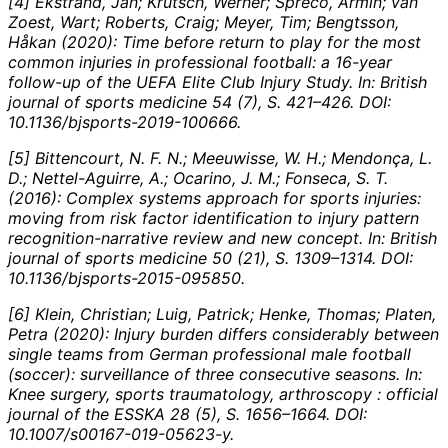
[4] Ekstrand, Jan; Krutsch, Werner; Spreco, Armin; van
Zoest, Wart; Roberts, Craig; Meyer, Tim; Bengtsson,
Håkan (2020): Time before return to play for the most
common injuries in professional football: a 16-year
follow-up of the UEFA Elite Club Injury Study. In:
British
journal of sports medicine 54 (7), S. 421–426. DOI:
10.1136/bjsports-2019-100666.
[5] Bittencourt, N. F. N.; Meeuwisse, W. H.; Mendonça, L.
D.; Nettel-Aguirre, A.; Ocarino, J. M.; Fonseca, S. T.
(2016): Complex systems approach for sports injuries:
moving from risk factor identification to injury pattern
recognition-narrative review and new concept. In:
British
journal of sports medicine 50 (21), S. 1309–1314. DOI:
10.1136/bjsports-2015-095850.
[6] Klein, Christian; Luig, Patrick; Henke, Thomas; Platen,
Petra (2020): Injury burden differs considerably between
single teams from German professional male football
(soccer): surveillance of three consecutive seasons. In:
Knee surgery, sports traumatology, arthroscopy : official
journal of the ESSKA 28 (5), S. 1656–1664. DOI:
10.1007/s00167-019-05623-y.