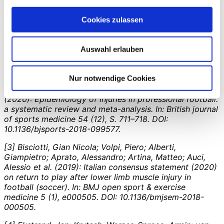
[1] Hamilton, Bruce; Valle, Xavier; Rodas, Gil; Til, Luis;
Grive, Ricard Pruna; Rincon, Josep Antoni Gutierrez; Tol,
Cookies zulassen
Johannes L. (2015): Classification and grading of muscle
injuries: a narrative review. In:
British journal of sports
medicine 49 (5), S. 306. DOI: 10.1136/bjsports-2014-
Auswahl erlauben
093551.
[2] López-Valenciano, Alejandro; Ruiz-Pérez, Iñaki;
Nur notwendige Cookies
Garcia-Gómez, Alberto; Vera-Garcia, Francisco J.; Ste
Croix, Mark de; Myer, Gregory D.; Ayala, Francisco
(2020): Epidemiology of injuries in professional football:
a systematic review and meta-analysis. In:
British journal
of sports medicine 54 (12), S. 711–718. DOI:
10.1136/bjsports-2018-099577.
[3] Bisciotti, Gian Nicola; Volpi, Piero; Alberti,
Giampietro; Aprato, Alessandro; Artina, Matteo; Auci,
Alessio et al. (2019): Italian consensus statement (2020)
on return to play after lower limb muscle injury in
football (soccer). In:
BMJ open sport & exercise
medicine 5 (1), e000505. DOI: 10.1136/bmjsem-2018-
000505.