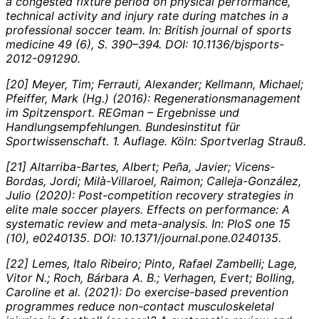
a congested fixture period on physical performance,
technical activity and injury rate during matches in a
professional soccer team. In:
British journal of sports
medicine 49 (6), S. 390–394. DOI: 10.1136/bjsports-
2012-091290.
[20] Meyer, Tim; Ferrauti, Alexander; Kellmann, Michael;
Pfeiffer, Mark (Hg.) (2016): Regenerationsmanagement
im Spitzensport. REGman – Ergebnisse und
Handlungsempfehlungen. Bundesinstitut für
Sportwissenschaft. 1. Auflage. Köln: Sportverlag Strauß.
[21] Altarriba-Bartes, Albert; Peña, Javier; Vicens-
Bordas, Jordi; Milà-Villaroel, Raimon; Calleja-González,
Julio (2020): Post-competition recovery strategies in
elite male soccer players. Effects on performance: A
systematic review and meta-analysis. In:
PloS one 15
(10), e0240135. DOI: 10.1371/journal.pone.0240135.
[22] Lemes, Italo Ribeiro; Pinto, Rafael Zambelli; Lage,
Vitor N.; Roch, Bárbara A. B.; Verhagen, Evert; Bolling,
Caroline et al. (2021): Do exercise-based prevention
programmes reduce non-contact musculoskeletal