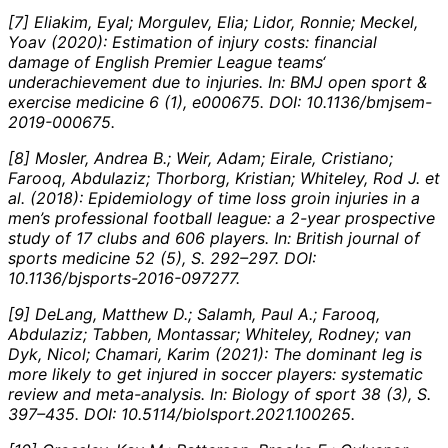
[7] Eliakim, Eyal; Morgulev, Elia; Lidor, Ronnie; Meckel,
Yoav (2020): Estimation of injury costs: financial
damage of English Premier League teams‘
underachievement due to injuries. In:
BMJ open sport &
exercise medicine 6 (1), e000675. DOI: 10.1136/bmjsem-
2019-000675.
[8] Mosler, Andrea B.; Weir, Adam; Eirale, Cristiano;
Farooq, Abdulaziz; Thorborg, Kristian; Whiteley, Rod J. et
al. (2018): Epidemiology of time loss groin injuries in a
men’s professional football league: a 2-year prospective
study of 17 clubs and 606 players. In:
British journal of
sports medicine 52 (5), S. 292–297. DOI:
10.1136/bjsports-2016-097277.
[9] DeLang, Matthew D.; Salamh, Paul A.; Farooq,
Abdulaziz; Tabben, Montassar; Whiteley, Rodney; van
Dyk, Nicol; Chamari, Karim (2021): The dominant leg is
more likely to get injured in soccer players: systematic
review and meta-analysis. In:
Biology of sport 38 (3), S.
397–435. DOI: 10.5114/biolsport.2021.100265.