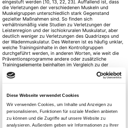
eingestuft werden [10, 13, 22, 23]. Auffallend ist, dass
die Verletzungen der verschiedenen Muskeln und
Muskelgruppen unterschiedlich stark Gegenstand
gezielter Maßnahmen sind. So finden sich
verhältnismäßig viele Studien zu Verletzungen der
Leistenregion und der ischiokruralen Muskulatur, aber
deutlich weniger zu Verletzungen des Quadrizeps und
der Wadenmuskulatur. Des Weiteren ist es häufig unklar,
welche Trainingsinhalte in den Kontrollgruppen
durchgeführt werden, in anderen Worten, wie weit die
Präventionsprogramme andere oder zusätzliche
Trainingselemente beinhalten im Vergleich zu der
„normalen“ Trainingsgestaltung. Fanchini und Kollegen
haben die durch ihre systematische Literaturübersicht
identifizierten Studien (sowohl Original- als auch
Übersichtsarbeiten) zu trainingsbasierten Strategien zur
Prävention von Muskelverletzungen bei Elite-Fußballern
Diese Webseite verwendet Cookies
nach den strengen Kriterien der Oxford Centre for
Wir verwenden Cookies, um Inhalte und Anzeigen zu
Evidence-Based Medicine 2011 Evidenzstufen (OCEBM)
bewertet [23]. Die Autorengruppe kommt zur
personalisieren, Funktionen für soziale Medien anbieten
Schlussfolgerung, dass aufgrund erheblicher
zu können und die Zugriffe auf unsere Website zu
methodischer Limitation es keine stichhaltigen
analysieren. Außerdem geben wir Informationen zu Ihrer
wissenschaftlichen Beweise für die Annahme gibt, dass