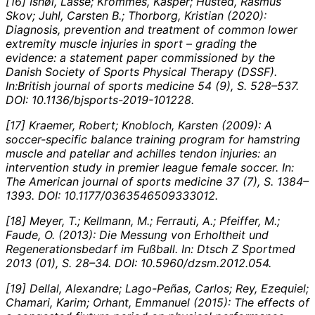
[16] Ishøi, Lasse; Krommes, Kasper; Husted, Rasmus
Skov; Juhl, Carsten B.; Thorborg, Kristian (2020):
Diagnosis, prevention and treatment of common lower
extremity muscle injuries in sport – grading the
evidence: a statement paper commissioned by the
Danish Society of Sports Physical Therapy (DSSF).
In:
British journal of sports medicine 54 (9), S. 528–537.
DOI: 10.1136/bjsports-2019-101228.
[17] Kraemer, Robert; Knobloch, Karsten (2009): A
soccer-specific balance training program for hamstring
muscle and patellar and achilles tendon injuries: an
intervention study in premier league female soccer. In:
The American journal of sports medicine 37 (7), S. 1384–
1393. DOI: 10.1177/0363546509333012.
[18] Meyer, T.; Kellmann, M.; Ferrauti, A.; Pfeiffer, M.;
Faude, O. (2013): Die Messung von Erholtheit und
Regenerationsbedarf im Fußball.
In:
Dtsch Z Sportmed
2013 (01), S. 28–34. DOI: 10.5960/dzsm.2012.054.
[19] Dellal, Alexandre; Lago-Peñas, Carlos; Rey, Ezequiel;
Chamari, Karim; Orhant, Emmanuel (2015): The effects of