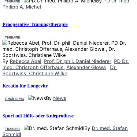
By
PD Dr. med.
THERAPIE
Philipp A. Michel
Präoperative Trainingstherapie
THERAPIE
By
Rebecca Abel
,
Prof. Dr. phil. Daniel Niederer
,
PD Dr.
med. Christoph Offerhaus
,
Alexander Glowa
,
Dr.
Sportwiss. Christiane Wilke
Kreatin für Longevity
By
News
ERNÄHRUNG
Sport mit Hüft- oder Knieprothese
By
Dr. med. Stefan
TRAINING
Schmidl