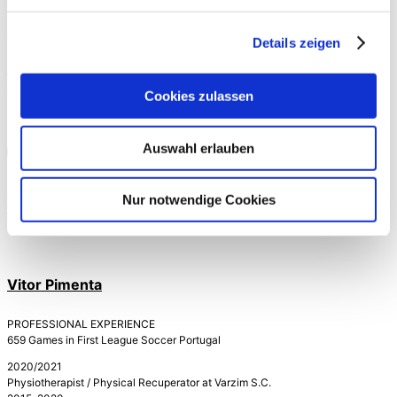
Porto, 1–106.
Physical activity guidelines for Americans. (2008). The
Details zeigen
Oklahoma Nurse, 53(4), 25.
https://doi.org/10.1249/fit.0000000000000472 Ft. Vitor
Pimenta
Cookies zulassen
Auswahl erlauben
Mehr zum Thema
Veröffentlicht 06.07.2021
Nur notwendige Cookies
Autoren
Vitor Pimenta
PROFESSIONAL EXPERIENCE
659 Games in First League Soccer Portugal
2020/2021
Physiotherapist / Physical Recuperator at Varzim S.C.