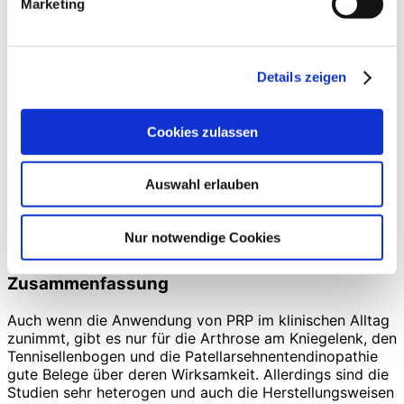
Marketing
Zur Anwendung in der konservativen Therapie an der
Rotatorenmanschette gibt es nur eine Studie, die eine
Verbesserungen bei Symptomatik und Funktion der
Schulter feststellen konnte. Weitere Studien konnten
Details zeigen
diesen Nutzen nicht bestätigen.
Bessere Knochenbruchheilung durch PRP?
Cookies zulassen
Bezüglich der
Knochenheilung
haben sich die guten
Ergebnisse aus Laboruntersuchungen bisher noch nicht
Auswahl erlauben
in die Anwendung am Patienten übertragen lassen. Die
Auswirkungen auf die
Knochenheilung
und der Einsatz
bei Knochenbrüchen und Pseudarthrosen konnten bisher
Nur notwendige Cookies
nicht überzeugen.
Zusammenfassung
Auch wenn die Anwendung von PRP im klinischen Alltag
zunimmt, gibt es nur für die Arthrose am Kniegelenk, den
Tennisellenbogen und die Patellarsehnentendinopathie
gute Belege über deren Wirksamkeit. Allerdings sind die
Studien sehr heterogen und auch die Herstellungsweisen