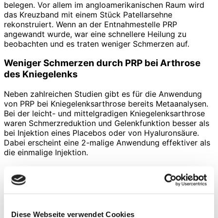
belegen. Vor allem im angloamerikanischen Raum wird
das Kreuzband mit einem Stück Patellarsehne
rekonstruiert. Wenn an der Entnahmestelle PRP
angewandt wurde, war eine schnellere Heilung zu
beobachten und es traten weniger Schmerzen auf.
Weniger Schmerzen durch PRP bei Arthrose
des Kniegelenks
Neben zahlreichen Studien gibt es für die Anwendung
von PRP bei Kniegelenksarthrose bereits Metaanalysen.
Bei der leicht- und mittelgradigen Kniegelenksarthrose
waren Schmerzreduktion und Gelenkfunktion besser als
bei Injektion eines Placebos oder von Hyaluronsäure.
Dabei erscheint eine 2-malige Anwendung effektiver als
die einmalige Injektion.
Effektive Hilfe durch PRP bei Tennisellenbogen
Auch die Anwendung bei der Epicondylitis lateralis
(Tennisellenbogen), einer Entzündung der
Strecksehnenansätze des Ellenbogens, ist gut
Diese Webseite verwendet Cookies