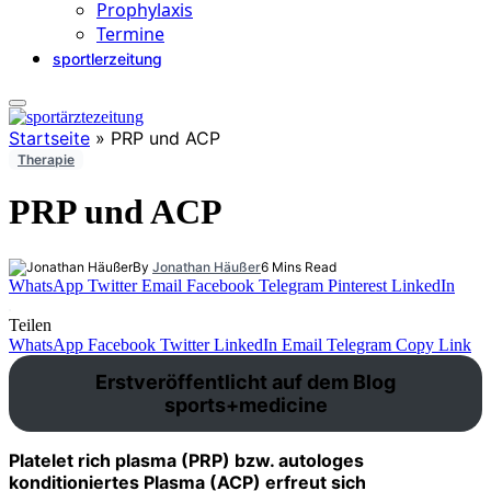
Prophylaxis
Termine
sportlerzeitung
Startseite
»
PRP und ACP
Therapie
PRP und ACP
By
Jonathan Häußer
6 Mins Read
WhatsApp
Twitter
Email
Facebook
Telegram
Pinterest
LinkedIn
Teilen
WhatsApp
Facebook
Twitter
LinkedIn
Email
Telegram
Copy Link
Erstveröffentlicht auf dem Blog
sports+medicine
Platelet rich plasma (PRP) bzw. autologes
konditioniertes Plasma (ACP)
erfreut sich