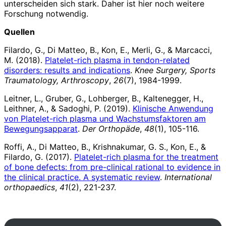
unterscheiden sich stark. Daher ist hier noch weitere
Forschung notwendig.
Quellen
Filardo, G., Di Matteo, B., Kon, E., Merli, G., & Marcacci,
M. (2018).
Platelet-rich plasma in tendon-related
disorders: results and indications
.
Knee Surgery, Sports
Traumatology, Arthroscopy
,
26
(7), 1984-1999.
Leitner, L., Gruber, G., Lohberger, B., Kaltenegger, H.,
Leithner, A., & Sadoghi, P. (2019).
Klinische Anwendung
von Platelet-rich plasma und Wachstumsfaktoren am
Bewegungsapparat
.
Der Orthopäde
,
48
(1), 105-116.
Roffi, A., Di Matteo, B., Krishnakumar, G. S., Kon, E., &
Filardo, G. (2017).
Platelet-rich plasma for the treatment
of bone defects: from pre-clinical rational to evidence in
the clinical practice. A systematic review
.
International
orthopaedics
,
41
(2), 221-237.