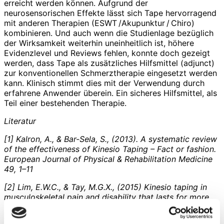
erreicht werden können. Aufgrund der
neurosensorischen Effekte lässt sich Tape hervorragend
mit anderen Therapien (ESWT /Akupunktur / Chiro)
kombinieren. Und auch wenn die Studienlage bezüglich
der Wirksamkeit weiterhin uneinheitlich ist, höhere
Evidenzlevel und Reviews fehlen, konnte doch gezeigt
werden, dass Tape als zusätzliches Hilfsmittel (adjunct)
zur konventionellen Schmerztherapie eingesetzt werden
kann. Klinisch stimmt dies mit der Verwendung durch
erfahrene Anwender überein. Ein sicheres Hilfsmittel, als
Teil einer bestehenden Therapie.
Literatur
[1] Kalron, A., & Bar-Sela, S., (2013). A systematic review
of the effectiveness of Kinesio Taping – Fact or fashion.
European Journal of Physical & Rehabilitation Medicine
49, 1–11
[2] Lim, E.W.C., & Tay, M.G.X., (2015) Kinesio taping in
musculoskeletal pain and disability that lasts for more
than 4 weeks: is it time to peel off the tape and throw it
out with the sweat? A systematic review with meta-