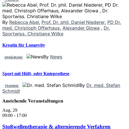
By
Rebecca Abel
,
Prof. Dr. phil. Daniel Niederer
,
PD Dr.
med. Christoph Offerhaus
,
Alexander Glowa
,
Dr.
Sportwiss. Christiane Wilke
Kreatin für Longevity
By
News
ERNÄHRUNG
Sport mit Hüft- oder Knieprothese
By
Dr. med. Stefan
TRAINING
Schmidl
Anstehende Veranstaltungen
Aug.
29
09:00
-
17:00
Stoßwellentherapie & alternierende Verfahren