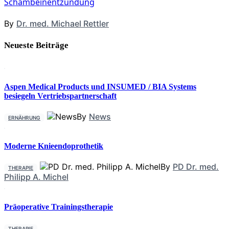
Schambeinentzündung
By
Dr. med. Michael Rettler
Neueste Beiträge
Aspen Medical Products und INSUMED / BIA Systems
besiegeln Vertriebspartnerschaft
By
News
ERNÄHRUNG
Moderne Knieendoprothetik
By
PD Dr. med.
THERAPIE
Philipp A. Michel
Präoperative Trainingstherapie
THERAPIE